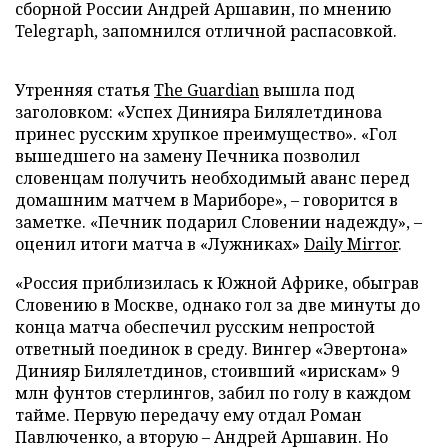
сборной России Андрей Аршавин, по мнению
Telegraph, запомнился отличной распасовкой.
Утренняя статья
The Guardian
вышла под
заголовком: «Успех Динияра Билялетдинова
принес русским хрупкое преимущество». «Гол
вышедшего на замену Печника позволил
словенцам получить необходимый аванс перед
домашним матчем в Мариборе», – говорится в
заметке. «Печник подарил Словении надежду», –
оценил итоги матча в «Лужниках»
Daily Mirror
.
«Россия приблизилась к Южной Африке, обыграв
Словению в Москве, однако гол за две минуты до
конца матча обеспечил русским непростой
ответный поединок в среду. Вингер «Эвертона»
Динияр Билялетдинов, стоивший «ирискам» 9
млн фунтов стерлингов, забил по голу в каждом
тайме. Первую передачу ему отдал Роман
Павлюченко, а вторую – Андрей Аршавин. Но