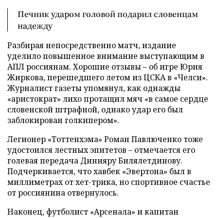
Печник ударом головой подарил словенцам
надежду
Разбирая непосредственно матч, издание
уделило повышенное внимание выступающим в
АПЛ россиянам. Хорошие отзывы – об игре Юрия
Жиркова, перешедшего летом из ЦСКА в «Челси».
Журналист газеты упомянул, как однажды
«аристократ» лихо протащил мяч «в самое сердце
словенской штрафной, однако удар его был
заблокирован голкипером».
Легионер «Тоттенхэма» Роман Павлюченко тоже
удостоился лестных эпитетов – отмечается его
голевая передача Динияру Билялетдинову.
Подчеркивается, что хавбек «Эвертона» был в
миллиметрах от хет-трика, но спортивное счастье
от россиянина отвернулось.
Наконец, футболист «Арсенала» и капитан