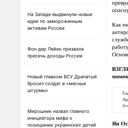
превра
опасн
На Западе выдвинули новые
идеи по замороженным
Как ем
активам России
антир
служб
работ
Фон дер Ляйен призвала
Основ
пресечь доходы России
ВЗГЛЯ
момен
Новый главком ВСУ Драпатый
бросил солдат в «мясные
штурмы»
Мирошник назвал главного
инициатора мифа о
Ян Ос
похищении украинских детей