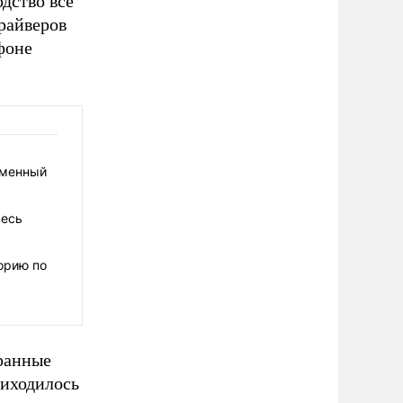
дство все
райверов
фоне
бменный
весь
орию по
транные
риходилось