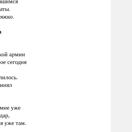
авшимся
аты.
яжко.
в
ской армии
ое сегодня
лилось.
ринял
 мне уже
дар,
я уже там.