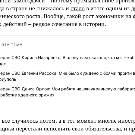
нной самоотдачей – поэтому промышленное произво
да в стране не снижалось и
стало
в итоге одним из д
ического роста. Вообще, такой рост экономики на 
 действий – редкое сочетание в истории.
 ЭТУ ТЕМУ
еран СВО Кирилл Назаренко: В плену нам сказали, что мы – «о
нд»
еран СВО Евгений Рассоха: Мне было суждено с боями пройти 
риуполь
теран СВО Денис Орлов: Мои ребята нашли украинскую лаборат
зработке ядерного оружия
 все случилось потом, а в тот момент многие инос
щики перестали исполнять свои обязательства, и п