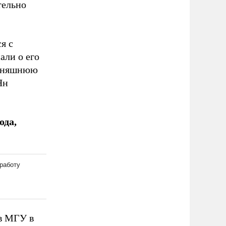
тельно
я с
али о его
одняшнюю
Ян
ода,
 в МГУ в