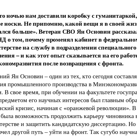
то ночью нам доставили коробку с гуманитаркой,
ие носки. Не припомню, какой вещи я в своей жи
ался больше». Ветеран СВО Ян Основин рассказал
Д о том, почему променял кабинет в федерально
терстве на службу в подразделении специального
чения – и как этот опыт сказывается на его работ
ономразвития после возвращения с фронта.
ний Ян Основин – один из тех, кто сегодня составл
тия промышленного производства в Минэкономразв
. В свое время, при обучении на факультете госупр
предметом его научных интересов был главным обр
ский кризис, начиная с «оранжевой революции». В 
о была возможность продолжить карьеру чиновника 
терстве и защитить кандидатскую диссертацию. Но
чел другой путь – уйти на фронт. Так сугубо научн