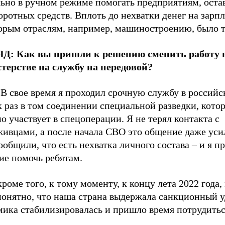
льно в ручном режиме помогать предприятиям, ост
оротных средств. Вплоть до нехватки денег на зарпл
орым отраслям, например, машиностроению, было т
Д: Как вы пришли к решению сменить работу 
терстве на службу на передовой?
В свое время я проходил срочную службу в россий
к раз в том соединении специальной разведки, котор
о участвует в спецоперации. Я не терял контакта с
живцами, а после начала СВО это общение даже уси
общили, что есть нехватка личного состава – и я п
ие помочь ребятам.
кроме того, к тому моменту, к концу лета 2022 года,
понятно, что наша страна выдержала санкционный у
мика стабилизировалась и пришло время потрудитьс