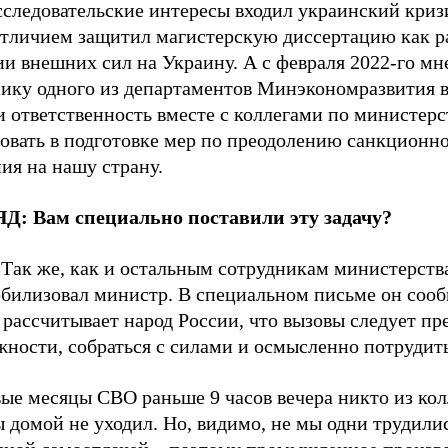
следовательские интересы входил украинский кризи
 отличием защитил магистерскую диссертацию как р
и внешних сил на Украину. А с февраля 2022-го мн
нику одного из департаментов Минэкономразвития 
и ответственность вместе с коллегами по министерс
вовать в подготовке мер по преодолению санкционн
ия на нашу страну.
Д: Вам специально поставили эту задачу?
Так же, как и остальным сотрудникам министерства
обилизовал министр. В специальном письме он сооб
 рассчитывает народ России, что вызовы следует пр
ности, собраться с силами и осмысленно потрудить
ые месяцы СВО раньше 9 часов вечера никто из кол
 домой не уходил. Но, видимо, не мы одни трудилис