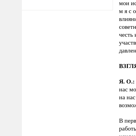
мои ис
м я с
влияни
совет
честь 
участ
давлен
ВЗГЛЯ
Я. О.:
нас м
на нас
возмож
В перв
работы