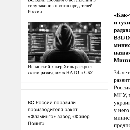
силу законов против предателей
России
«Как-
и сух
радов
ВЗГЛЯ
минис
назна
Минэк
Испанский хакер Хиль раскрыл
34-лет
сотни разведчиков НАТО и СБУ
разви
России
МГУ, 
украин
ВС России поразили
производителя ракет
у нег
«Фламинго» завод «Файер
минис
Пойнт»
предпо