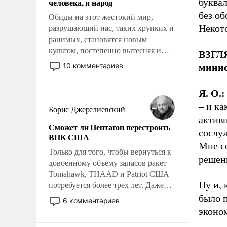
буква
человека, и народ
без об
Обиды на этот жестокий мир,
Некот
разрушающий нас, таких хрупких и
ранимых, становятся новым
культом, постепенно вытесняя и
ВЗГЛЯ
отменяя традиционное требование к
10 комментариев
минис
человеку – быть мужественным и
твердым под ударами судьбы, брать
Я. О.:
на себя ответственность, помогать
– и ка
слабым, идти вперед и
Борис Джерелиевский
адаптироваться.
активн
Сможет ли Пентагон перестроить
сослу
ВПК США
Мне со
Только для того, чтобы вернуться к
решен
довоенному объему запасов ракет
Tomahawk, THAAD и Patriot США
Ну и, 
потребуется более трех лет. Даже
небольшая война с Ираном
было 
6 комментариев
опустошила американские
эконо
арсеналы. Сложившаяся ситуация