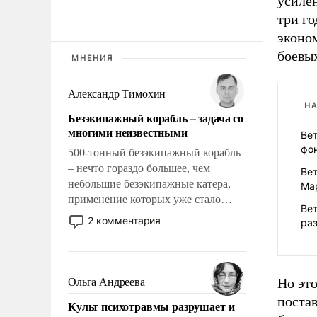
усиле
три го
эконом
боевых
МНЕНИЯ
Александр Тимохин
НА
Безэкипажный корабль – задача со
многими неизвестными
Вет
фо
500-тонный безэкипажный корабль
– нечто гораздо большее, чем
Вет
небольшие безэкипажные катера,
Ма
применение которых уже стало
Ве
обыденностью. Задача по созданию
2 комментария
ра
такого корабля очень сложна и
амбициозна. Однако и ее
реализация радикально поднимет
наши боевые возможности.
Но это
Ольга Андреева
постав
Культ психотравмы разрушает и