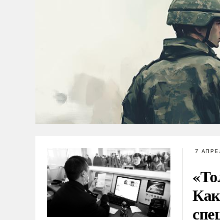
7 АПРЕ
«То
Как
спе