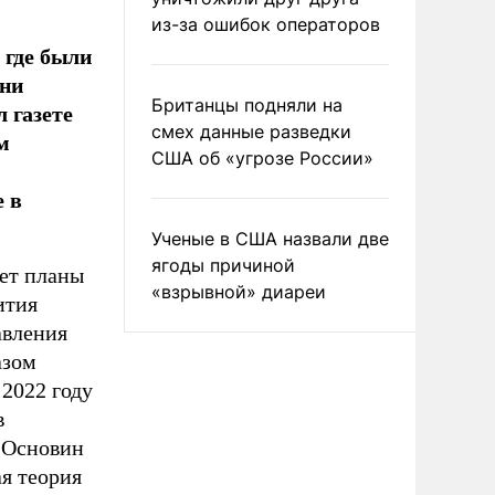
из-за ошибок операторов
 где были
зни
Британцы подняли на
 газете
смех данные разведки
м
США об «угрозе России»
е в
Ученые в США назвали две
ягоды причиной
яет планы
«взрывной» диареи
ития
авления
азом
2022 году
в
 Основин
ая теория