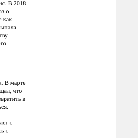
с. В 2018-
аз о
е как
выпала
тву
ого
. В марте
щал, что
евратить в
ся.
лег с
ь с