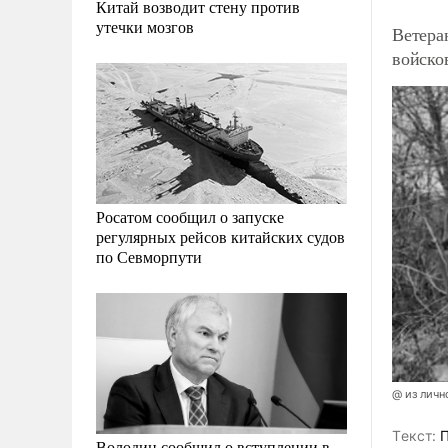
Китай возводит стену против
утечки мозгов
Ветера
войско
Росатом сообщил о запуске
регулярных рейсов китайских судов
по Севморпути
@ из личн
Tекст:
П
Володин сообщил о вступлении в