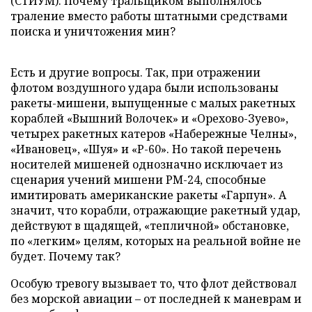
(СТИУМ). Почему тральщиком выполнялось
траление вместо работы штатными средствами
поиска и уничтожения мин?
Есть и другие вопросы. Так, при отражении
флотом воздушного удара были использованы
ракеты-мишени, выпущенные с малых ракетных
кораблей «Вышний Волочек» и «Орехово-Зуево»,
четырех ракетных катеров «Набережные Челны»,
«Ивановец», «Шуя» и «Р-60». Но такой перечень
носителей мишеней однозначно исключает из
сценария учений мишени РМ-24, способные
имитировать американские ракеты «Гарпун». А
значит, что корабли, отражающие ракетный удар,
действуют в щадящей, «тепличной» обстановке,
по «легким» целям, которых на реальной войне не
будет. Почему так?
Особую тревогу вызывает то, что флот действовал
без морской авиации – от последней к маневрам и