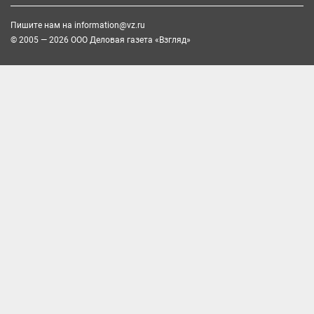
Пишите нам на
information@vz.ru
© 2005 — 2026 ООО Деловая газета «Взгляд»