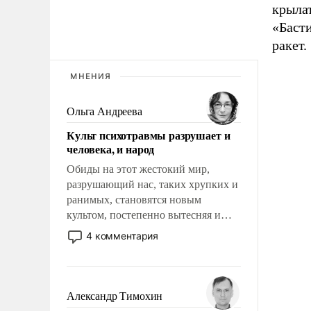
крыла
«Басти
ракет.
МНЕНИЯ
Ольга Андреева
Культ психотравмы разрушает и
человека, и народ
Обиды на этот жестокий мир,
разрушающий нас, таких хрупких и
ранимых, становятся новым
культом, постепенно вытесняя и
отменяя традиционное требование к
4 комментария
человеку – быть мужественным и
твердым под ударами судьбы, брать
на себя ответственность, помогать
слабым, идти вперед и
Александр Тимохин
адаптироваться.