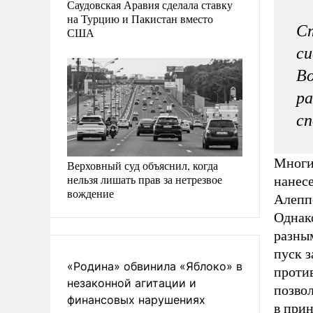
Саудовская Аравия сделала ставку
на Турцию и Пакистан вместо
Ст
США
си
Во
ра
с
Многи
Верховный суд объяснил, когда
нельзя лишать прав за нетрезвое
нанесе
вождение
Алеппо
Однак
разны
пуск 
«Родина» обвинила «Яблоко» в
проти
незаконной агитации и
позво
финансовых нарушениях
в при