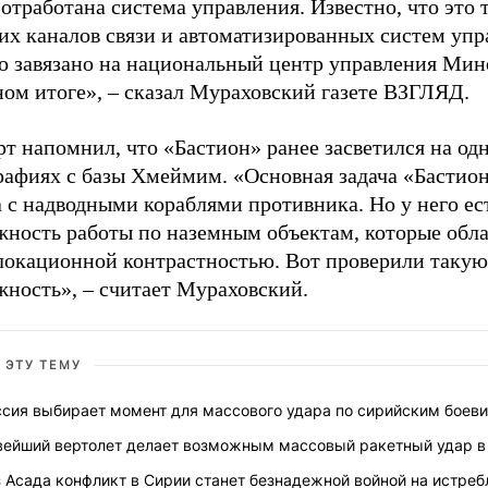
 отработана система управления. Известно, что это 
их каналов связи и автоматизированных систем упр
то завязано на национальный центр управления Ми
ном итоге», – сказал Мураховский газете ВЗГЛЯД.
т напомнил, что «Бастион» ранее засветился на од
рафиях с базы Хмеймим. «Основная задача «Бастион
 с надводными кораблями противника. Но у него ес
жность работы по наземным объектам, которые обл
локационной контрастностью. Вот проверили такую
жность», – считает Мураховский.
 ЭТУ ТЕМУ
ссия выбирает момент для массового удара по сирийским боев
вейший вертолет делает возможным массовый ракетный удар в
 Асада конфликт в Сирии станет безнадежной войной на истреб