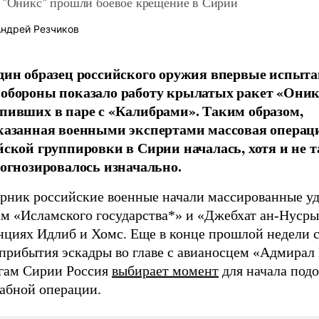
 "Оникс" прошли боевое крещение в Сирии
ндрей Резчиков
дин образец российского оружия впервые испыта
обороны показало работу крылатых ракет «Оник
пивших в паре с «Калибрами». Таким образом,
казанная военными экспертами массовая операц
йской группировки в Сирии началась, хотя и не т
рогнозировалось изначально.
орник российские военные начали массированные у
ам «Исламского государства*» и «Джебхат ан-Нусры
нциях Идлиб и Хомс. Еще в конце прошлой недели с
 прибытия эскадры во главе с авианосцем «Адмирал
егам Сирии Россия
выбирает момент
для начала под
абной операции.