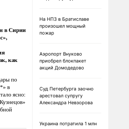
На НПЗ в Братиславе
произошел мощный
н в Сирии
пожар
с»,
ия
Аэропорт Внуково
ак, как
приобрел блокпакет
акций Домодедово
дары по
*» в
Суд Петербурга заочно
тало ясно:
арестовал супругу
 Кузнецов»
Александра Невзорова
обной
Украина потратила 1 млн