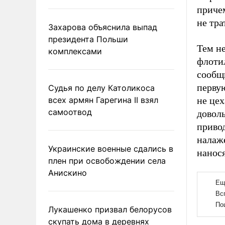
приче
не тра
Захарова объяснила выпад
президента Польши
Тем не
комплексами
флотил
сообщ
первую
Судья по делу Католикоса
всех армян Гарегина II взял
не цех
самоотвод
доволь
приво
налаж
Украинские военные сдались в
нанося
плен при освобождении села
Анискино
Лукашенко призвал белорусов
скупать дома в деревнях