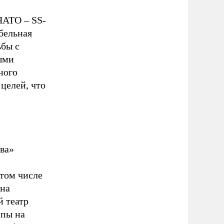
НАТО – SS-
абельная
ьбы с
ыми
ного
целей, что
ва»
 том числе
ена
 театр
ппы на