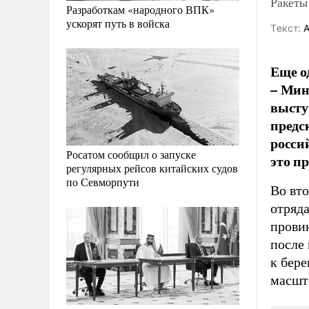
Ракеты
Разработкам «народного ВПК»
ускорят путь в войска
Tекст:
А
Еще о
– Мин
высту
предс
росси
Росатом сообщил о запуске
это п
регулярных рейсов китайских судов
по Севморпути
Во вт
отряд
прови
после
к бер
масшт