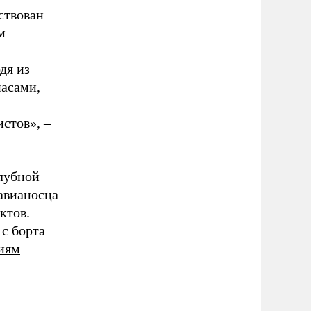
ствован
м
дя из
пасами,
стов», –
лубной
 авианосца
ктов.
 с борта
иям