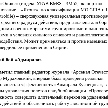
 «Оникс» (индекс УРАВ ВМФ – 3М55, экспортное
нование – «Яхонт», по классификации МО США и 
trobile) – сверхзвуковая универсальная противокор
 среднего радиуса действия, предназначена для бор
дными военно-морскими группировками и одиночн
ями в условиях сильного огневого и радиоэлектрон
водействия. Может применяться и против наземных 
твердило ее применение в Сирии.
й бой «Адмирала»
тметил главный редактор журнала «Арсенал Отечест
р Мураховский, впервые была проверена реальная
товность и эффективность «Адмирала Кузнецова», в
мы управления полетов палубной авиации. «Провер
жность совершить длительный переход на удаленный
х действий и обеспечивать работу авиационной гру