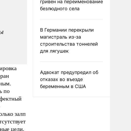
гривен на переименование
безлюдного села
В Германии перекрыли
мы
магистраль из-за
строительства тоннелей
для лягушек
ировка
Адвокат предупредил об
бран
отказах во въезде
вным.
беременным в США
ь по
ффектный
о
олько залп
тсутствует
ные цели,