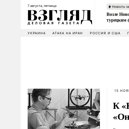
7 августа, пятница
Новость ч
Возле Ново
турецким 
УКРАИНА
АТАКА НА ИРАН
РОССИЯ И США
15 НОЯ
К «
«Он