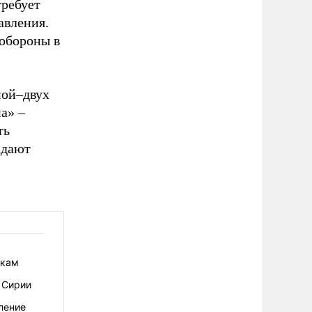
требует
авления.
нобороны в
ной–двух
а» –
ть
адают
икам
 Сирии
ление