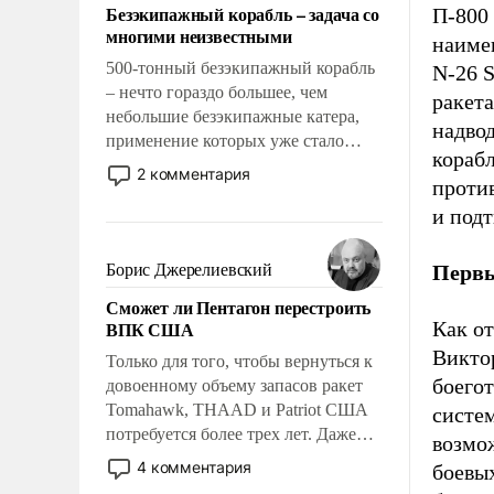
Безэкипажный корабль – задача со
П-800
многими неизвестными
наиме
500-тонный безэкипажный корабль
N-26 S
– нечто гораздо большее, чем
ракета
небольшие безэкипажные катера,
надво
применение которых уже стало
корабл
обыденностью. Задача по созданию
2 комментария
проти
такого корабля очень сложна и
амбициозна. Однако и ее
и под
реализация радикально поднимет
наши боевые возможности.
Борис Джерелиевский
Первы
Сможет ли Пентагон перестроить
ВПК США
Как о
Викто
Только для того, чтобы вернуться к
боего
довоенному объему запасов ракет
Tomahawk, THAAD и Patriot США
систе
потребуется более трех лет. Даже
возмо
небольшая война с Ираном
4 комментария
боевы
опустошила американские