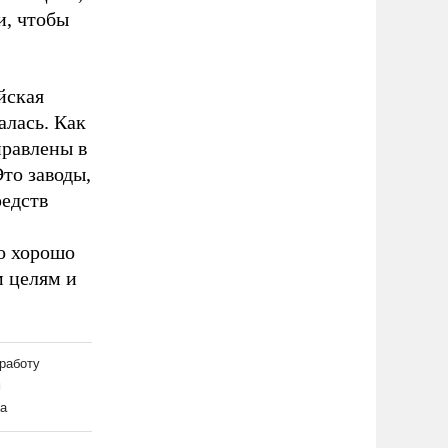
и, чтобы
йская
алась. Как
равлены в
то заводы,
редств
то хорошо
 целям и