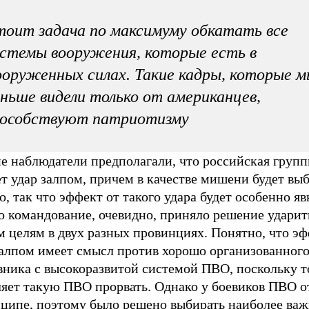
оит задача по максимуму обкатать все
стемы вооружения, которые есть в
оруженных силах. Такие кадры, которые 
ньше видели только от американцев,
пособствуют патриотизму
е наблюдатели предполагали, что российская групп
т удар залпом, причем в качестве мишени будет вы
, так что эффект от такого удара будет особенно я
о командование, очевидно, приняло решение ударит
м целям в двух разных провинциях. Понятно, что э
залпом имеет смысл против хорошо организованног
вника с высокоразвитой системой ПВО, поскольку т
ляет такую ПВО прорвать. Однако у боевиков ПВО о
нципе, поэтому было решено выбирать наиболее важ