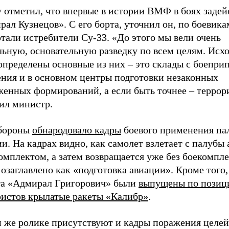
 отметил, что впервые в истории ВМФ в боях задей
ал Кузнецов». С его борта, уточнил он, по боевика
тали истребители Су-33. «До этого мы вели очень
ьную, основательную разведку по всем целям. Исхо
определены основные из них – это склады с боепри
ения и в основном центры подготовки незаконных
енных формирований, а если быть точнее – террори
ил министр.
бороны
обнародовало кадры
боевого применения па
и. На кадрах видно, как самолет взлетает с палубы
омплектом, а затем возвращается уже без боекомпле
озаглавлено как «подготовка авиации». Кроме того,
та «Адмирал Григорович» были
выпущены по позиц
ристов крылатые ракеты «Калибр»
.
м же ролике присутствуют и кадры поражения целей