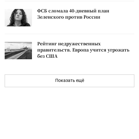
ФСБ сломала 40-дневный план
Зеленского против России
Рейтинг недружественных
правительств. Европа учится угрожать
без США
Показать ещё