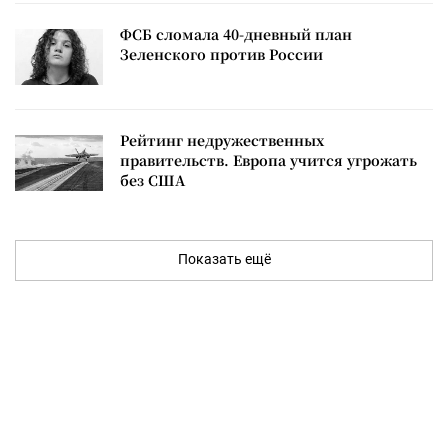
ФСБ сломала 40-дневный план
Зеленского против России
Рейтинг недружественных
правительств. Европа учится угрожать
без США
Показать ещё