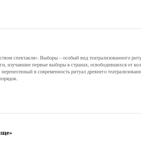
твом спектакля». Выборы – особый вид театрализованного риту
ги, изучавшие первые выборы в странах, освободившихся от ко
в перенесенный в современность ритуал древнего театрализован
порядок.
ище»