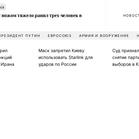
аса
 ножом тяжело ранил трех человек в
НОВОС
ПРЕЗИДЕНТ ПУТИН
ЕВРОСОЮЗ
АРМИЯ И ВООРУЖЕНИЕ
рил
Маск запретил Киеву
Суд призна
нкций
использовать Starlink для
снятие парт
и Ирана
ударов по России
выборов в 