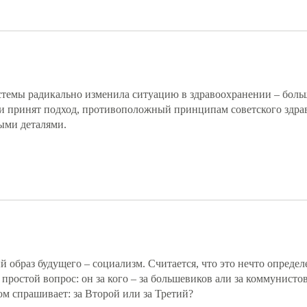
темы радикально изменила ситуацию в здравоохранении – боль
ии принят подход, противоположный принципам советского здра
ными деталями.
 образ будущего – социализм. Считается, что это нечто определ
 простой вопрос: он за кого – за большевиков али за коммунистов
м спрашивает: за Второй или за Третий?