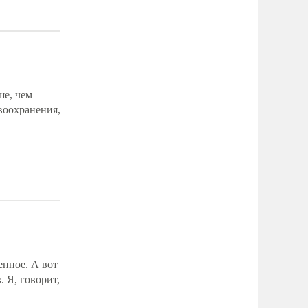
ше, чем
воохранения,
енное. А вот
. Я, говорит,