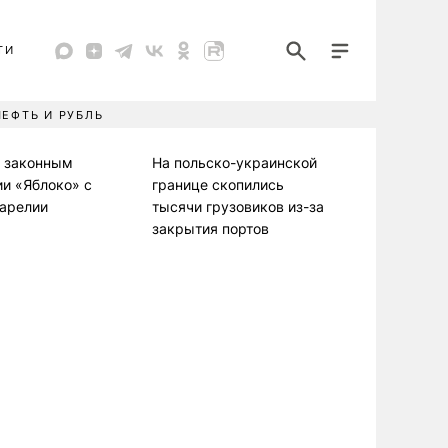
ТИ
НЕФТЬ И РУБЛЬ
л законным
На польско-украинской
ии «Яблоко» с
границе скопились
Карелии
тысячи грузовиков из-за
закрытия портов