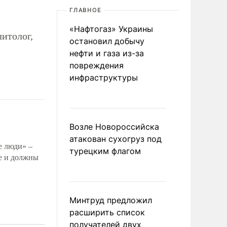
ГЛАВНОЕ
«Нафтогаз» Украины
литолог,
остановил добычу
нефти и газа из-за
повреждения
инфраструктуры
Возле Новороссийска
атакован сухогруз под
е люди» –
турецким флагом
те и должны
Минтруд предложил
расширить список
получателей двух