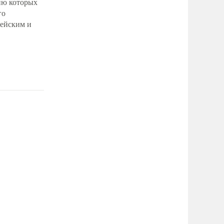
ию которых
го
рейским и