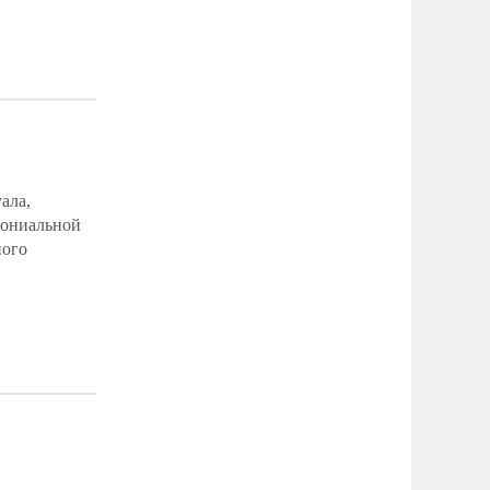
ала,
лониальной
ного