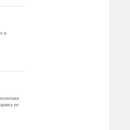
х и
 политики
араясь не