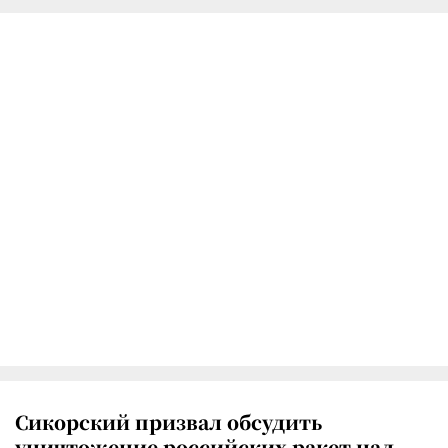
Сикорский призвал обсудить
уничтожение российских ракет над