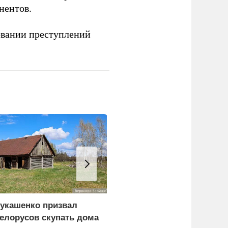
нентов.
овании преступлений
укашенко призвал
The Atlantic: Маск
елорусов скупать дома
запретил Киеву