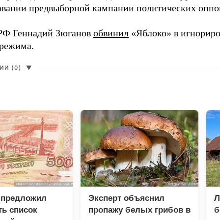
вании предвыборной кампании политических оппо
РФ Геннадий Зюганов
обвинил
«Яблоко» в игнорир
 режима.
И (0)
▼
 предложил
Эксперт объяснил
Л
ь список
пропажу белых грибов в
б