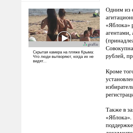
Одним из 
агитацион
«Яблока» 
агентами,
(принадле
Совокупная
рублей, пр
Кроме тог
установле
избиратель
регистрац
Также в з
«Яблока».
поддержке
документе