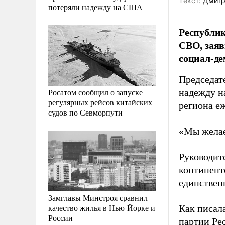
Tекст:
Дмитр
потеряли надежду на США
Республик
СВО, заяв
социал-де
Председат
Росатом сообщил о запуске
надежду н
регулярных рейсов китайских
региона е
судов по Севморпути
«Мы желае
Руководит
континент
единствен
Замглавы Минстроя сравнил
качество жилья в Нью-Йорке и
Как писал
России
партии Ре