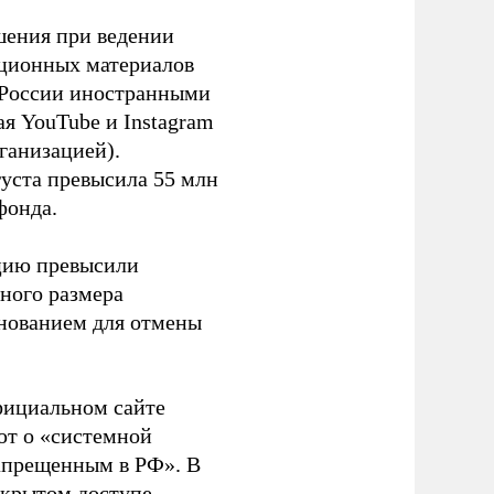
шения при ведении
ационных материалов
в России иностранными
я YouTube и Instagram
ганизацией).
густа превысила 55 млн
фонда.
ацию превысили
ного размера
основанием для отмены
фициальном сайте
ют о «системной
апрещенным в РФ». В
ткрытом доступе