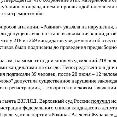
«публичным оправданием и пропагандой идеологии 
ал экстремистской».
просов агитации, «Родина» указала на нарушения, 
ыли допущены еще на этапе выдвижения кандидатов. 
 что у 218 из 269 кандидатов уведомления об отсу
активов были подписаны до проведения предвыборног
разом, на момент подписания уведомлений 218 чело
ми кандидатами на съезде. Непосредственно в дни 
я подписали 39 человек, после 28 июня – 12 челов
блоко" допустила существенное нарушение законода
 и регистрации», – говорится в исковом заявлении
а газета ВЗГЛЯД, Верховный суд России
получил
ис
гистрации федерального списка кандидатов в депут
 Председатель партии «Родина» Алексей Журавлев
з