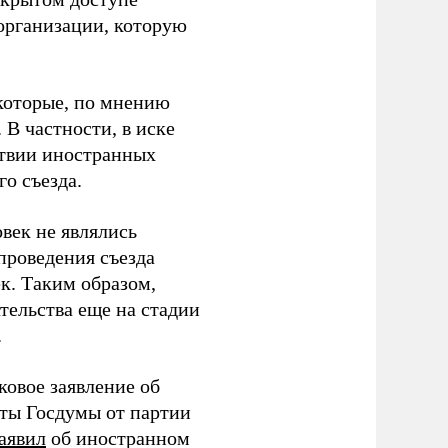
организации, которую
которые, по мнению
В частности, в иске
тствии иностранных
о съезда.
век не являлись
проведения съезда
ек. Таким образом,
тельства еще на стадии
.
ковое заявление об
аты Госдумы от партии
аявил
об иностранном