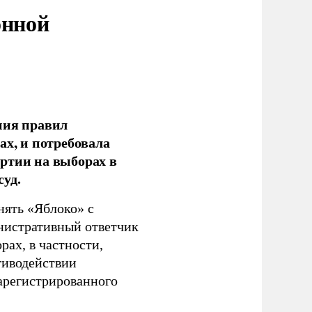
онной
ния правил
ах, и потребовала
ртии на выборах в
уд.
нять «Яблоко» с
инистративный ответчик
ах, в частности,
тиводействии
зарегистрированного