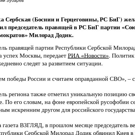
ий Зубарев
а Сербская (Боснии и Герцеговины, РС БиГ) жел
ил председатель правящей в РС БиГ партии «Со
мократов» Милорад Додик.
ель правящей партии Республики Сербской Милора
а успех Москвы, передает
РИА «Новости»
. Политик
жедневно следят за развитием ситуации.
м победы России и считаем оправданной СВО», – с
ель региона также отметил уникальную позицию сво
е. По его словам, на фоне европейской русофобии с
ным искренним другом для российского государства
а газета ВЗГЛЯД, в прошлом месяце председатель 
спублики Сербской Милорад Додик
обвинил
Киев в