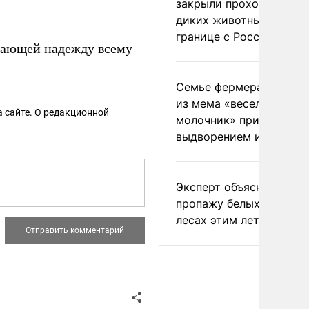
закрыли проходы для
диких животных на
границе с Россией
дающей надежду всему
Семье фермера Уолкер
из мема «веселый
 сайте. О редакционной
молочник» пригрозили
выдворением из Росси
Эксперт объяснил
пропажу белых грибов 
лесах этим летом