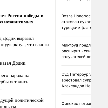
ает России победы в
Возле Новороссийска
юз независимых
атакован сухогруз под
турецким флагом
д Додик выразил
 подчеркнул, что власти
Минтруд предложил
расширить список
получателей двух пенс
казал Додик.
Суд Петербурга заочно
его народа на
арестовал супругу
ербы остались
Александра Невзорова
.
ведущей политической
Финские пограничники
 попытке