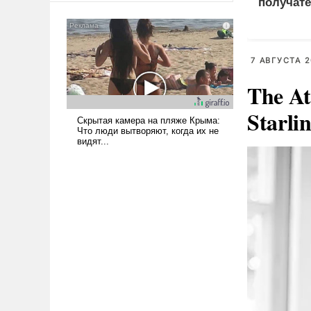
получате
американские арсеналы.
пенсий
Сложившаяся ситуация
означает многолетний период
уязвимости США, например,
7 АВГУСТА 2
перед Китаем.
The At
Starli