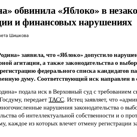
на» обвинила «Яблоко» в незак
ции и финансовых нарушениях
вета Шишкова
одина» заявила, что «Яблоко» допустило наруше
ной агитации, а также законодательства о выбор
регистрацию федерального списка кандидатов па
венную думу. Соответствующий иск направлен в с
одина» подала иск в Верховный суд с требованием с
 Госдуму, передает
ТАСС
. Истец заявляет, что «адм
многочисленные нарушения законодательства о выбор
ельства об интеллектуальной собственности и о про
му, каждое из которых влечет отмену регистрации 