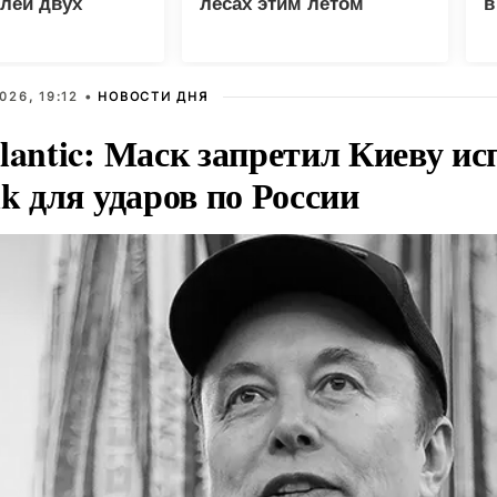
лей двух
лесах этим летом
в
р
026, 19:12 •
НОВОСТИ ДНЯ
lantic: Маск запретил Киеву ис
nk для ударов по России