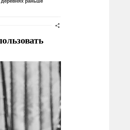
 деревнях раньше
использовать Starlink
оссиян
для ударов по России
пользовать