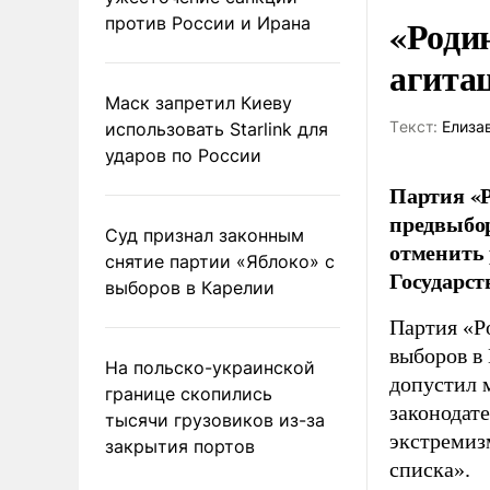
«Роди
против России и Ирана
агита
Маск запретил Киеву
Tекст:
Елиза
использовать Starlink для
ударов по России
Партия «Р
предвыбор
Суд признал законным
отменить 
снятие партии «Яблоко» с
Государст
выборов в Карелии
Партия «Р
выборов в
На польско-украинской
допустил 
границе скопились
законодат
тысячи грузовиков из-за
экстремиз
закрытия портов
списка».