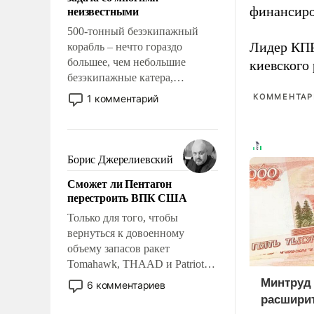
адаптироваться.
неизвестными
финансиро
500-тонный безэкипажный
Лидер КП
корабль – нечто гораздо
большее, чем небольшие
киевского
безэкипажные катера,
применение которых уже
КОММЕНТАРИ
1 комментарий
стало обыденностью. Задача по
созданию такого корабля очень
сложна и амбициозна. Однако
и ее реализация радикально
Борис Джерелиевский
поднимет наши боевые
Сможет ли Пентагон
возможности.
перестроить ВПК США
Только для того, чтобы
вернуться к довоенному
объему запасов ракет
Tomahawk, THAAD и Patriot
США потребуется более трех
Минтруд
6 комментариев
лет. Даже небольшая война с
расширит
Ираном опустошила