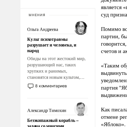
является 
суд призн
МНЕНИЯ
Помимо во
Ольга Андреева
партии, б
Культ психотравмы
говорится,
разрушает и человека, и
народ
счетов и 
Обиды на этот жестокий мир,
разрушающий нас, таких
«Таким об
хрупких и ранимых,
выдвинуты
становятся новым культом,
уведомлени
постепенно вытесняя и
8 комментариев
партия "Я
отменяя традиционное
выдвижения
требование к человеку – быть
мужественным и твердым под
ударами судьбы, брать на себя
Как писал
Александр Тимохин
ответственность, помогать
отмене ре
Безэкипажный корабль –
слабым, идти вперед и
«Яблоко».
задача со многими