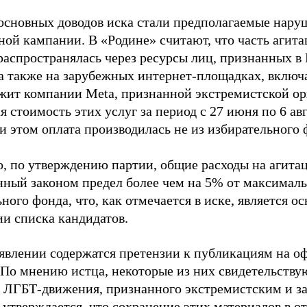
основных доводов иска стали предполагаемые нару
ной кампании. В «Родине» считают, что часть агит
распространялась через ресурсы лиц, признанных 
 а также на зарубежных интернет-площадках, включа
жит компании Meta, признанной экстремистской ор
 стоимость этих услуг за период с 27 июня по 6 ав
и этом оплата производилась не из избирательного 
о, по утверждению партии, общие расходы на агит
нный законом предел более чем на 5% от максималь
ного фонда, что, как отмечается в иске, является 
ии списка кандидатов.
аявлении содержатся претензии к публикациям на о
 По мнению истца, некоторые из них свидетельству
 ЛГБТ-движения, признанного экстремистским и з
 утверждается, что сохранение этих материалов в о