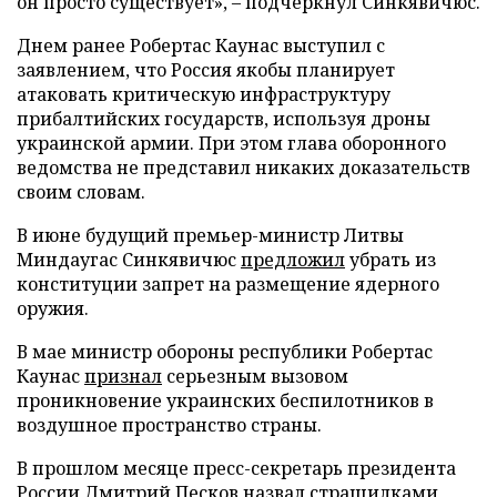
он просто существует», – подчеркнул Синкявичюс.
Днем ранее Робертас Каунас выступил с
заявлением, что Россия якобы планирует
атаковать критическую инфраструктуру
прибалтийских государств, используя дроны
украинской армии. При этом глава оборонного
ведомства не представил никаких доказательств
своим словам.
В июне будущий премьер-министр Литвы
Миндаугас Синкявичюс
предложил
убрать из
конституции запрет на размещение ядерного
оружия.
В мае министр обороны республики Робертас
Каунас
признал
серьезным вызовом
проникновение украинских беспилотников в
воздушное пространство страны.
В прошлом месяце пресс-секретарь президента
России Дмитрий Песков
назвал
страшилками