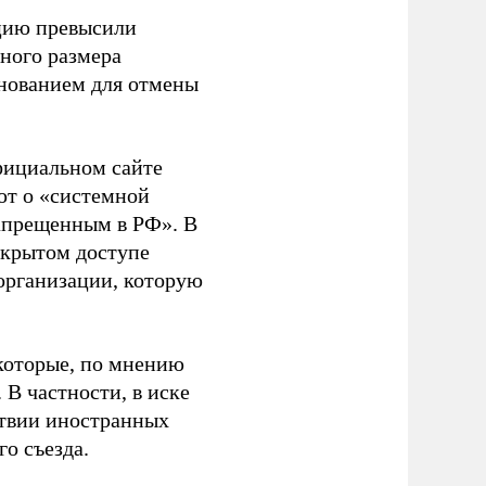
ацию превысили
ного размера
основанием для отмены
фициальном сайте
ют о «системной
апрещенным в РФ». В
ткрытом доступе
организации, которую
которые, по мнению
В частности, в иске
тствии иностранных
о съезда.