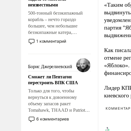
адаптироваться.
неизвестными
«Таким об
выдвинуты
500-тонный безэкипажный
уведомлени
корабль – нечто гораздо
большее, чем небольшие
партия "Я
безэкипажные катера,
выдвижения
применение которых уже
1 комментарий
стало обыденностью. Задача по
Как писал
созданию такого корабля очень
отмене ре
сложна и амбициозна. Однако
и ее реализация радикально
«Яблоко».
Борис Джерелиевский
поднимет наши боевые
финансиро
Сможет ли Пентагон
возможности.
перестроить ВПК США
Лидер КП
Только для того, чтобы
киевского
вернуться к довоенному
объему запасов ракет
КОММЕНТАРИ
Tomahawk, THAAD и Patriot
США потребуется более трех
6 комментариев
лет. Даже небольшая война с
Ираном опустошила