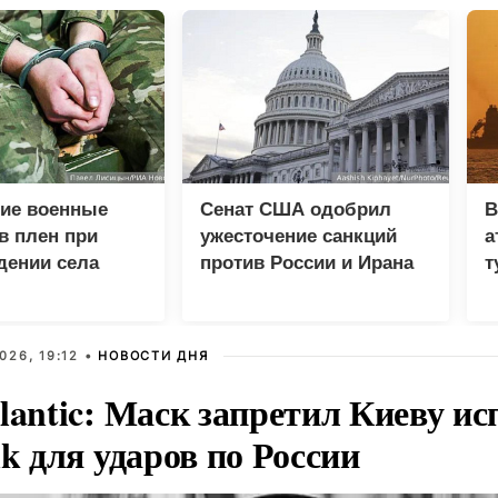
кие военные
Сенат США одобрил
В
в плен при
ужесточение санкций
а
дении села
против России и Ирана
т
о
026, 19:12 •
НОВОСТИ ДНЯ
lantic: Маск запретил Киеву ис
nk для ударов по России