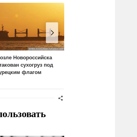
озле Новороссийска
Три исламских
такован сухогруз под
государства потеряли
урецким флагом
надежду на США
пользовать