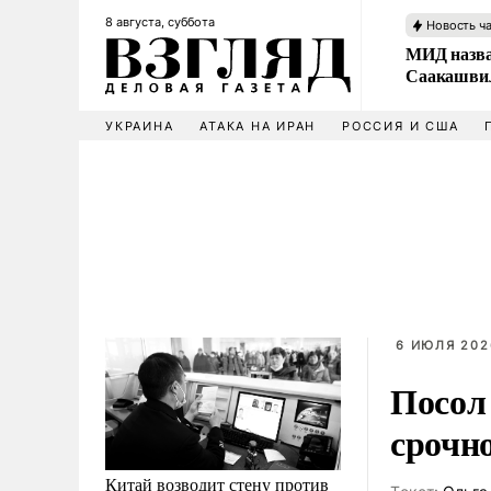
8 августа, суббота
Новость ч
МИД назва
Саакашвил
УКРАИНА
АТАКА НА ИРАН
РОССИЯ И США
6 ИЮЛЯ 202
Посол
срочн
Китай возводит стену против