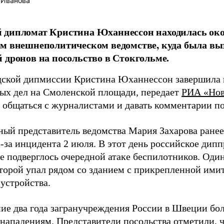
 Иванова
дипломат Кристина Юханнессон находилась око
м внешнеполитическом ведомстве, куда была выз
 дронов на посольство в Стокгольме.
дской дипмиссии Кристина Юханнессон завершила 
ых дел на Смоленской площади, передает
РИА «Нов
ь общаться с журналистами и давать комментарии по
ый представитель ведомства Мария Захарова ранее 
-за инцидента 2 июля. В этот день российское дипп
е подверглось очередной атаке беспилотников. Оди
 второй упал рядом со зданием с прикрепленной ими
устройства.
ие два года загранучреждения России в Швеции бол
нападениям. Представители посольства отметили, ч