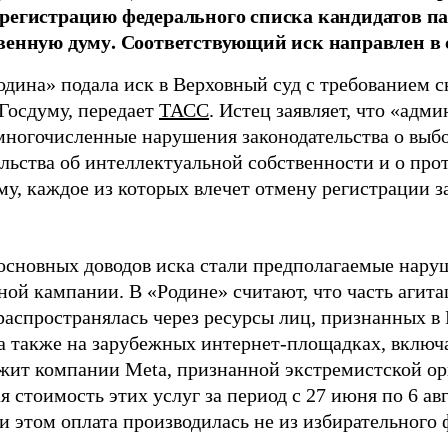
регистрацию федерального списка кандидатов па
венную думу. Соответствующий иск направлен в с
одина» подала иск в Верховный суд с требованием с
 Госдуму, передает
ТАСС
. Истец заявляет, что «адм
многочисленные нарушения законодательства о выбор
ельства об интеллектуальной собственности и о про
му, каждое из которых влечет отмену регистрации 
основных доводов иска стали предполагаемые нару
ной кампании. В «Родине» считают, что часть агит
распространялась через ресурсы лиц, признанных 
 а также на зарубежных интернет-площадках, включа
жит компании Meta, признанной экстремистской ор
 стоимость этих услуг за период с 27 июня по 6 ав
и этом оплата производилась не из избирательного 