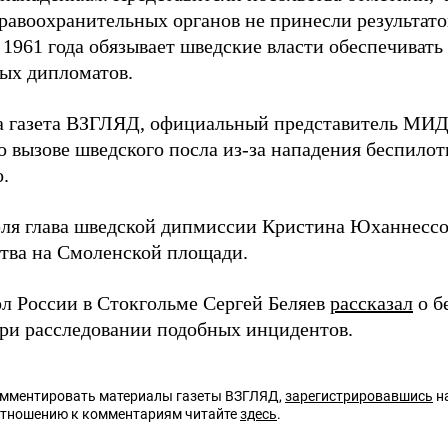
равоохранительных органов не принесли результато
 1961 года обязывает шведские власти обеспечивать
ых дипломатов.
а газета ВЗГЛЯД, официальный представитель МИД
о вызове шведского посла из-за нападения беспилот
.
ля глава шведской дипмиссии Кристина Юханнесс
тва на Смоленской площади.
ол России в Стокгольме Сергей Беляев
рассказал
о б
ри расследовании подобных инцидентов.
омментировать материалы газеты ВЗГЛЯД,
зарегистрировавшись
на
отношению к комментариям читайте
здесь
.