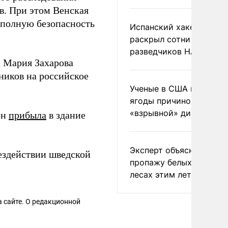
в. При этом Венская
 полную безопасность
Испанский хакер Хиль
раскрыл сотни
разведчиков НАТО и С
 Мария Захарова
ников на российское
Ученые в США назвали 
ягоды причиной
«взрывной» диареи
он
прибыла
в здание
Эксперт объяснил
ездействии шведской
пропажу белых грибов 
лесах этим летом
 сайте. О редакционной