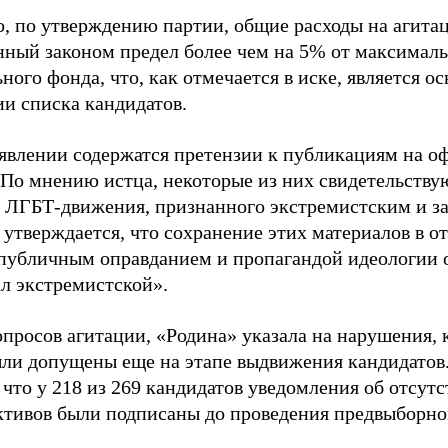
о, по утверждению партии, общие расходы на агит
нный законом предел более чем на 5% от максималь
ного фонда, что, как отмечается в иске, является 
ии списка кандидатов.
аявлении содержатся претензии к публикациям на о
 По мнению истца, некоторые из них свидетельству
 ЛГБТ-движения, признанного экстремистским и з
 утверждается, что сохранение этих материалов в о
«публичным оправданием и пропагандой идеологии 
ал экстремистской».
просов агитации, «Родина» указала на нарушения, 
ыли допущены еще на этапе выдвижения кандидатов. 
 что у 218 из 269 кандидатов уведомления об отсу
активов были подписаны до проведения предвыборног