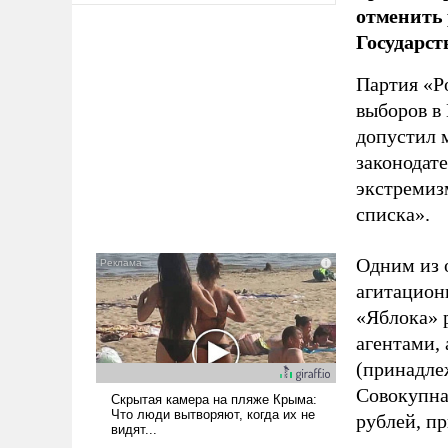
отменить 
Государст
Партия «Р
выборов в
допустил 
законодат
экстремиз
списка».
Одним из 
агитацион
«Яблока» 
агентами,
(принадле
Совокупная
рублей, пр