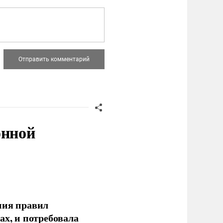
онной
ния правил
ах, и потребовала