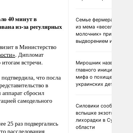
ло 40 минут в
Семье фермера Уолкер
вана из-за регулярных
из мема «веселый
молочник» пригрозили
выдворением из Росси
визит в Министерство
ости»
. Дипломат
 итогам встречи.
Мирошник назвал
главного инициатора
мифа о похищении
подтвердила, что посла
украинских детей
редставительство в
н аппарат сбросил
тацией самодельного
Силовики сообщили о
вспышке экзотической
лихорадки в Сумской
ее 25 раз подвергались
области
то расследования