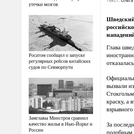
Tекст:
Ольга
утечки мозгов
Шведский 
российско
нападений
Глава шве
Росатом сообщил о запуске
иностранн
регулярных рейсов китайских
отказалас
судов по Севморпути
Официальн
вызвали из
Стокгольм
краску, а
взрывного 
Замглавы Минстроя сравнил
качество жилья в Нью-Йорке и
За последн
России
подобным 