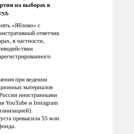
ртии на выборах в
уд.
нять «Яблоко» с
инистративный ответчик
ах, в частности,
тиводействии
зарегистрированного
шения при ведении
ационных материалов
в России иностранными
я YouTube и Instagram
ганизацией).
густа превысила 55 млн
фонда.