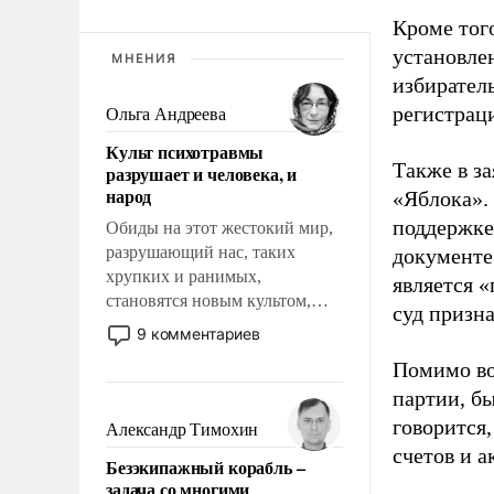
Кроме тог
установле
МНЕНИЯ
избиратель
регистрац
Ольга Андреева
Культ психотравмы
Также в з
разрушает и человека, и
народ
«Яблока».
поддержке
Обиды на этот жестокий мир,
разрушающий нас, таких
документе
хрупких и ранимых,
является 
становятся новым культом,
суд призн
постепенно вытесняя и
9 комментариев
отменяя традиционное
Помимо во
требование к человеку – быть
партии, б
мужественным и твердым под
ударами судьбы, брать на себя
говорится,
Александр Тимохин
ответственность, помогать
счетов и 
Безэкипажный корабль –
слабым, идти вперед и
задача со многими