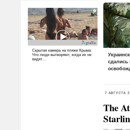
американские арсеналы.
Сложившаяся ситуация
означает многолетний период
уязвимости США, например,
перед Китаем.
Украинс
сдались 
освобож
Анискин
7 АВГУСТА 2
The At
Starli