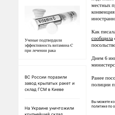
местных п
конвенция
иностранн
Как писал
сообщила
Ученые подтвердили
посольство
эффективность витамина C
при лечении рака
Днем 6 ию
министерс
ВС России поразили
Ранее пос
завод крылатых ракет и
полиции п
склад ГСМ в Киеве
Вы можете к
политике по 
На Украине уничтожили
крупнейший склад