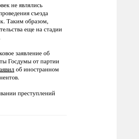
век не являлись
проведения съезда
ек. Таким образом,
тельства еще на стадии
.
ковое заявление об
аты Госдумы от партии
аявил
об иностранном
нентов.
овании преступлений