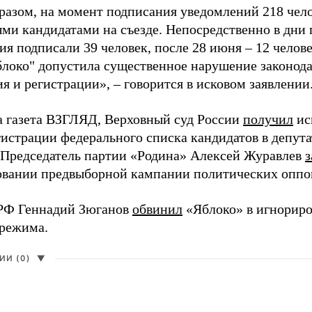
разом, на момент подписания уведомлений 218 чело
ми кандидатами на съезде. Непосредственно в дни 
я подписали 39 человек, после 28 июня – 12 челов
блоко" допустила существенное нарушение законода
 и регистрации», – говорится в исковом заявлении
а газета ВЗГЛЯД, Верховный суд России
получил
ис
гистрации федерального списка кандидатов в депут
 Председатель партии «Родина» Алексей Журавлев
з
вании предвыборной кампании политических оппо
РФ Геннадий Зюганов
обвинил
«Яблоко» в игнорир
 режима.
И (0)
▼