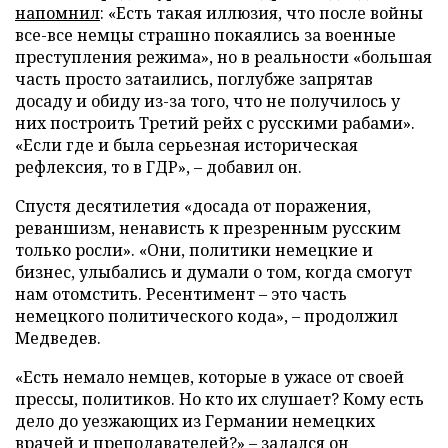
напомнил
: «Есть такая иллюзия, что после войны
все-все немцы страшно покаялись за военные
преступления режима», но в реальности «большая
часть просто затаились, поглубже запрятав
досаду и обиду из-за того, что не получилось у
них построить Третий рейх с русскими рабами».
«Если где и была серьезная историческая
рефлексия, то в ГДР», – добавил он.
Спустя десятилетия «досада от поражения,
реваншизм, ненависть к презренным русским
только росли». «Они, политики немецкие и
бизнес, улыбались и думали о том, когда смогут
нам отомстить. Ресентимент – это часть
немецкого политического кода», – продолжил
Медведев.
«Есть немало немцев, которые в ужасе от своей
прессы, политиков. Но кто их слушает? Кому есть
дело до уезжающих из Германии немецких
врачей и преподавателей?» – задался он