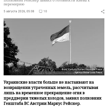
Полковник Рейснер заявил о готовности Киева к
перемирию
5 августа 2026, 05:08
10
Фото: Kaniuka Ruslan/Keystone Press
Agency/Global Look Press
Украинские власти больше не настаивают на
возвращении утраченных земель, рассчитывая
лишь на временное прекращение огня в
преддверии тяжелых холодов, заявил полковник
Генштаба ВС Австрии Маркус Рейснер.