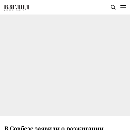
В Совбезе заявили о разжигании