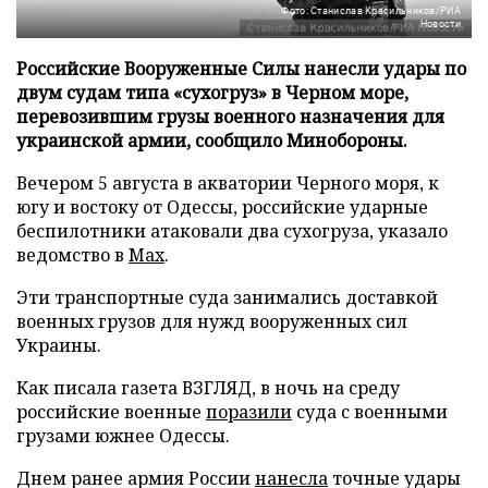
Фото: Станислав Красильников/РИА
Новости
Российские Вооруженные Силы нанесли удары по
двум судам типа «сухогруз» в Черном море,
перевозившим грузы военного назначения для
украинской армии, сообщило Минобороны.
Вечером 5 августа в акватории Черного моря, к
югу и востоку от Одессы, российские ударные
беспилотники атаковали два сухогруза, указало
ведомство в
Max
.
Эти транспортные суда занимались доставкой
военных грузов для нужд вооруженных сил
Украины.
Как писала газета ВЗГЛЯД, в ночь на среду
российские военные
поразили
суда с военными
грузами южнее Одессы.
Днем ранее армия России
нанесла
точные удары