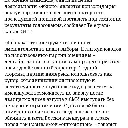
По оценке Данилила, одной из целей
деятельности «Яблоко» является консолидация
вокруг партии антивоенного электората с
последующей попыткой поставить под сомнение
результаты голосования,
сообщает
Telegram-
канал ЭИСИ.
«Яблоко» – это инструмент внешнего
вмешательства в наши выборы. Цели кукловодов
по использованию партии очевидны –
дестабилизация ситуации, сам процесс при этом
носит двойственный характер. С одной
стороны, партию намерены использовать как
рупор, объединяющий антивоенную и
антигосударственную повестку, с расчетом на
имеющуюся возможность по закону после
двадцатых чисел августа в СМИ выступать без
цензуры и ограничений. С другой, «Яблоко»
намеренно подставляют под снятие с целью
обвинить власти России в цензуре и в страхе
перед так называемой «оппозицией», – говорит