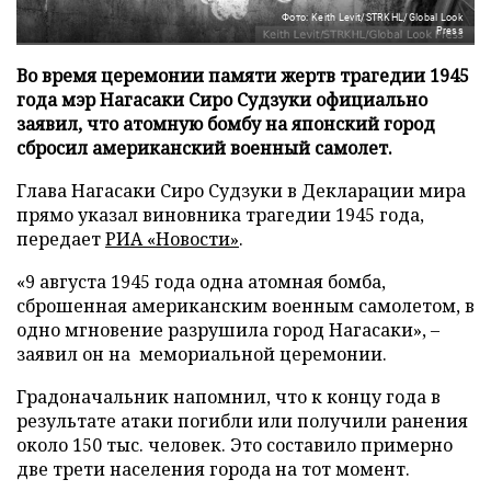
Фото: Keith Levit/STRKHL/Global Look
Press
Во время церемонии памяти жертв трагедии 1945
года мэр Нагасаки Сиро Судзуки официально
заявил, что атомную бомбу на японский город
сбросил американский военный самолет.
Глава Нагасаки Сиро Судзуки в Декларации мира
прямо указал виновника трагедии 1945 года,
передает
РИА «Новости»
.
«9 августа 1945 года одна атомная бомба,
сброшенная американским военным самолетом, в
одно мгновение разрушила город Нагасаки», –
заявил он на мемориальной церемонии.
Градоначальник напомнил, что к концу года в
результате атаки погибли или получили ранения
около 150 тыс. человек. Это составило примерно
две трети населения города на тот момент.