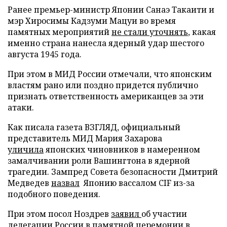
Ранее премьер-министр Японии Санаэ Такаити и
мэр Хиросимы Кадзуми Мацуи во время
памятных мероприятий
не стали уточнять
, какая
именно страна нанесла ядерный удар шестого
августа 1945 года.
При этом в МИД России отмечали, что японским
властям рано или поздно придется публично
признать ответственность американцев за эти
атаки.
Как писала газета ВЗГЛЯД, официальный
представитель МИД Мария Захарова
уличила
японских чиновников в намеренном
замалчивании роли Вашингтона в ядерной
трагедии. Зампред Совета безопасности Дмитрий
Медведев
назвал
Японию вассалом CIF из-за
подобного поведения.
При этом посол Ноздрев
заявил
об участии
делегации России в памятной церемонии в