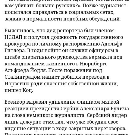
вам убивать больше русских?». Позже журналист
попытался оправдаться в социальных сетях,
заявив о нормальности подобных обсуждений.
Выяснилось, что дед репортера был членом
НСДАП и получил должность государственного
прокурора по личному распоряжению Адольфа
Гитлера. В годы войны он служил офицером в
штабе оперативного руководства вермахта под
командованием казненного в Нюрнберге
Альфреда Йодля. После поражения под
Сталинградом нацист добился перевода в
Норвегию ради спасения собственной жизни,
пишет Коц.
Военкор выразил удивление слишком мягкой
реакцией президента Сербии Александра Вучича
на слова немецкого журналиста. Сербский лидер
лишь дежурно отметил, что уже обсудил свое
видение ситуации в ходе закрытых переговоров.
По мнению военкора, политику следовало жестко