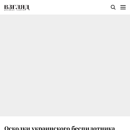
Осколки украинского беспилотника