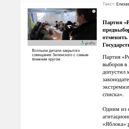
Tекст:
Елиза
Партия «Р
предвыбор
отменить 
Государст
Партия «Р
выборов в
допустил 
законодат
экстремиз
списка».
Одним из 
агитацион
«Яблока» 