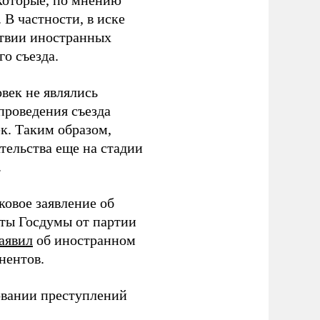
которые, по мнению
В частности, в иске
тствии иностранных
о съезда.
век не являлись
проведения съезда
ек. Таким образом,
тельства еще на стадии
.
ковое заявление об
аты Госдумы от партии
аявил
об иностранном
нентов.
овании преступлений