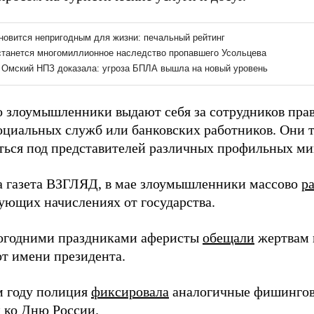
о злоумышленники выдают себя за сотрудников пра
социальных служб или банковских работников. Они 
ться под представителей различных профильных ми
а газета ВЗГЛЯД, в мае злоумышленники массово
р
ующих начислениях от государства.
огодними праздниками аферисты
обещали
жертвам 
от имени президента.
 году полиция
фиксировала
аналогичные фишингов
 ко Дню России.