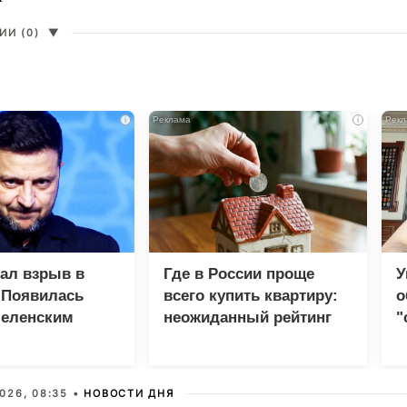
И (0)
▼
i
i
зал взрыв в
Где в России проще
У
 Появилась
всего купить квартиру:
о
Зеленским
неожиданный рейтинг
"
с
026, 08:35 •
НОВОСТИ ДНЯ