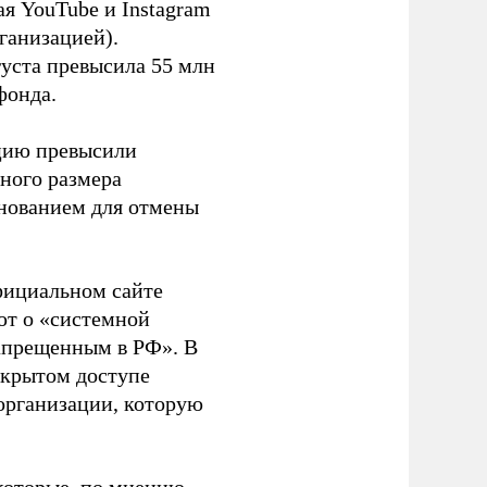
я YouTube и Instagram
ганизацией).
густа превысила 55 млн
фонда.
ацию превысили
ного размера
основанием для отмены
фициальном сайте
ют о «системной
апрещенным в РФ». В
ткрытом доступе
организации, которую