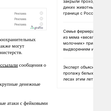
закрыли проходы для
диких животных на
границе с Россией
Семье фермера Уолкер
из мема «веселый
воохранительных
молочник» пригрозили
также могут
выдворением из Росси
нистерств.
ассылали
сообщения о
Эксперт объяснил
пропажу белых грибов 
лесах этим летом
крупные денежные
ые атаки с фейковыми