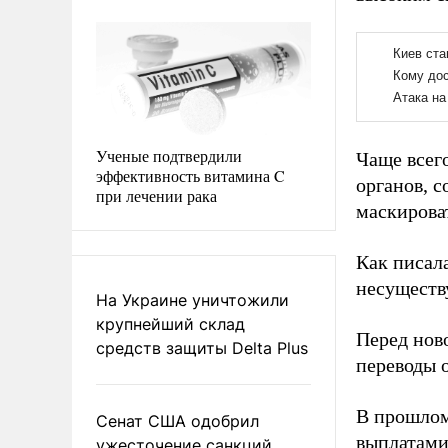
Ученые подтвердили
Чаще всег
эффективность витамина C
органов, 
при лечении рака
маскирова
Как писал
несуществ
На Украине уничтожили
крупнейший склад
Перед нов
средств защиты Delta Plus
переводы 
В прошлом
Сенат США одобрил
выплатами
ужесточение санкций