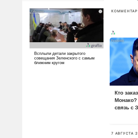
американские арсеналы.
КОММЕНТАРИ
Сложившаяся ситуация
означает многолетний период
уязвимости США, например,
перед Китаем.
Кто зака
Монако?
связь с 
7 АВГУСТА 2