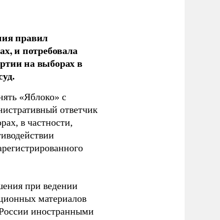
ния правил
ах, и потребовала
ртии на выборах в
уд.
нять «Яблоко» с
инистративный ответчик
ах, в частности,
тиводействии
зарегистрированного
шения при ведении
ационных материалов
в России иностранными