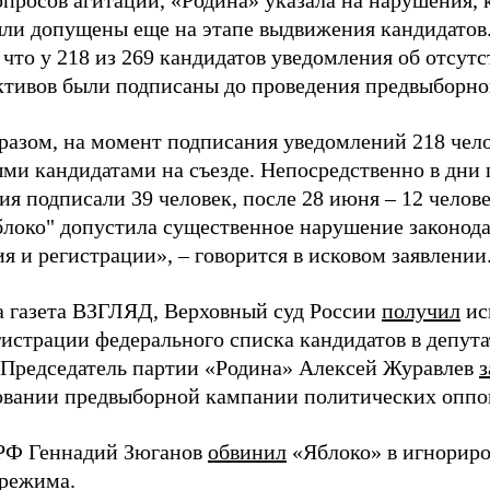
просов агитации, «Родина» указала на нарушения, 
ыли допущены еще на этапе выдвижения кандидатов. 
 что у 218 из 269 кандидатов уведомления об отсу
активов были подписаны до проведения предвыборног
разом, на момент подписания уведомлений 218 чело
ми кандидатами на съезде. Непосредственно в дни 
я подписали 39 человек, после 28 июня – 12 челов
блоко" допустила существенное нарушение законода
 и регистрации», – говорится в исковом заявлении
а газета ВЗГЛЯД, Верховный суд России
получил
ис
гистрации федерального списка кандидатов в депут
 Председатель партии «Родина» Алексей Журавлев
з
вании предвыборной кампании политических оппо
РФ Геннадий Зюганов
обвинил
«Яблоко» в игнорир
 режима.