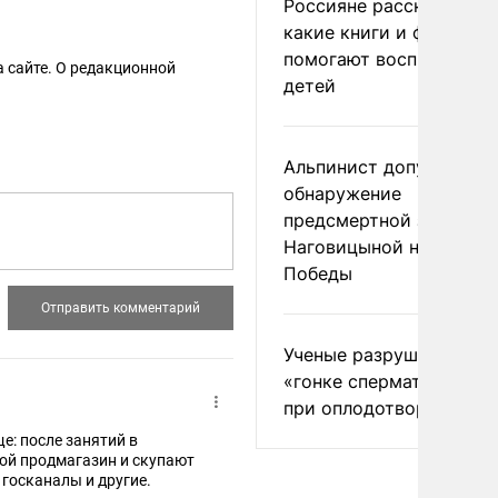
Россияне рассказали,
какие книги и фильмы
помогают воспитывать
 сайте. О редакционной
детей
Альпинист допустил
обнаружение
предсмертной записки
Наговицыной на пике
Победы
Ученые разрушили миф
«гонке сперматозоидов
при оплодотворении
ще: после занятий в
вой продмагазин и скупают
 госканалы и другие.