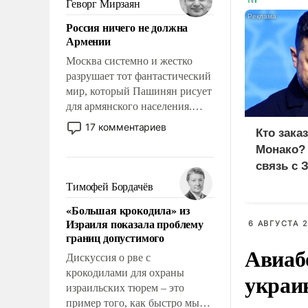
Геворг Мирзаян
означает многолетний период
Россия ничего не должна
уязвимости США, например,
Армении
перед Китаем.
Москва системно и жестко
разрушает тот фантастический
мир, который Пашинян рисует
для армянского населения.
Мир, где политические
17 комментариев
Кто зака
прожекты будут безусловно
Монако?
оплачиваться за счет
связь с 
российских
налогоплательщиков и где
Тимофей Бордачёв
Еревану за свои поступки не
«Большая крокодила» из
нужно отвечать.
Израиля показала проблему
6 АВГУСТА 2
границ допустимого
Авиаб
Дискуссия о рве с
крокодилами для охраны
украи
израильских тюрем – это
пример того, как быстро мы