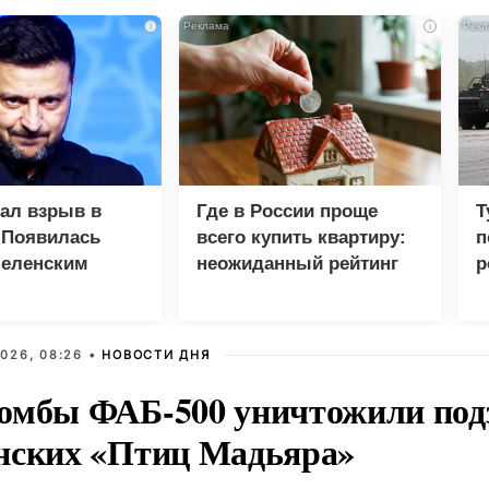
i
i
зал взрыв в
Где в России проще
Т
 Появилась
всего купить квартиру:
п
Зеленским
неожиданный рейтинг
р
026, 08:26 •
НОВОСТИ ДНЯ
омбы ФАБ-500 уничтожили под
нских «Птиц Мадьяра»