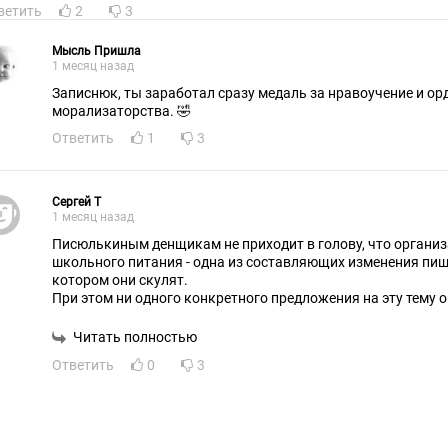
ветить
2
3
Мысль Пришла
1 месяц назад
Записнюк, ты заработал сразу медаль за нравоучение и ор
морализаторства. 🤣
Ответить
1
3
Сергей Т
1 месяц назад
Писюлькиным денщикам не приходит в голову, что организ
школьного питания - одна из составляющих изменения пищ
котором они скулят.
При этом ни одного конкретного предложения на эту тему о
силах. По причине скудоумия.
Читать полностью
Ответить
0
3