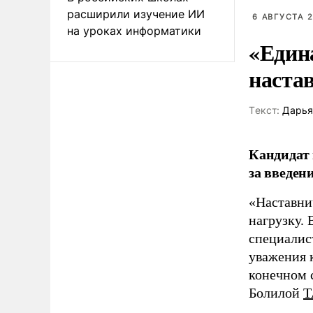
расширили изучение ИИ
6 АВГУСТА 2
на уроках информатики
«Един
наста
Tекст:
Дарья
Кандидат 
за введен
«Наставни
нагрузку. 
специалис
уважения к
конечном с
Болилой
Т