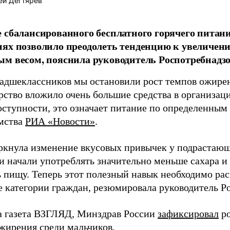
ей Дегтярёв
 сбалансированного бесплатного горячего питан
ях позволило преодолеть тенденцию к увеличени
м весом, пояснила руководитель Роспотребнадз
адшеклассников мы остановили рост темпов ожирени
арство вложило очень большие средства в организац
ступности, это означает питание по определенным 
омства
РИА «Новости»
.
ркнула изменение вкусовых привычек у подрастающ
 начали употреблять значительно меньше сахара и
ь пищу. Теперь этот полезный навык необходимо рас
е категории граждан, резюмировала руководитель Р
а газета ВЗГЛЯД, Минздрав России
зафиксировал
ро
ожирения среди мальчиков.