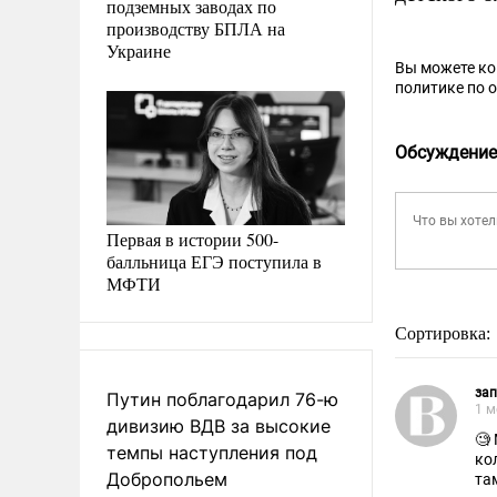
подземных заводах по
производству БПЛА на
Украине
Вы можете к
политике по 
Обсуждение
Первая в истории 500-
балльница ЕГЭ поступила в
МФТИ
Сортировка:
за
Путин поблагодарил 76-ю
1 м
дивизию ВДВ за высокие
🧐
темпы наступления под
ко
Добропольем
та