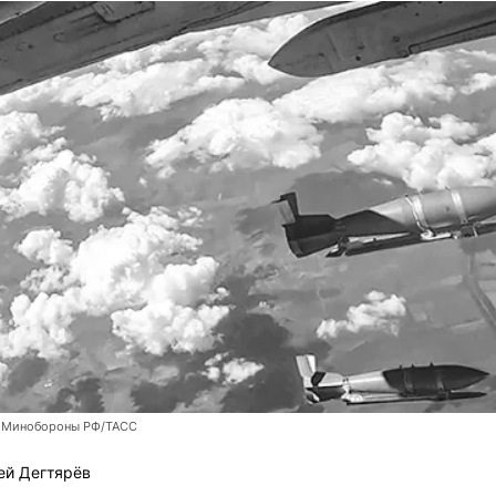
 Минобороны РФ/ТАСС
ей Дегтярёв