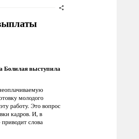
 выплаты
ла Болилая выступила
 неоплачиваемую
готовку молодого
ту работу. Это вопрос
ки кадров. И, в
– приводит слова