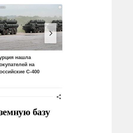
i
урция нашла
Пощечина всей системе
окупателей на
правосудия: что
оссийские C-400
натворил сын
украинского олигарха
земную базу