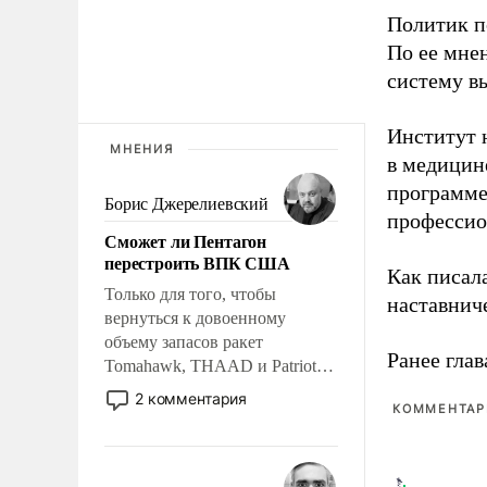
Политик п
По ее мне
систему в
Институт 
МНЕНИЯ
в медицине
программе
Борис Джерелиевский
профессио
Сможет ли Пентагон
перестроить ВПК США
Как писал
Только для того, чтобы
наставнич
вернуться к довоенному
объему запасов ракет
Ранее глав
Tomahawk, THAAD и Patriot
США потребуется более трех
2 комментария
КОММЕНТАРИ
лет. Даже небольшая война с
Ираном опустошила
американские арсеналы.
Сложившаяся ситуация