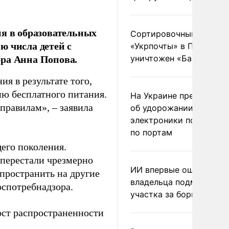
ия в образовательных
Сортировочный пункт
ю числа детей с
«Укрпочты» в Павлогра
ора Анна Попова.
уничтожен «Бандероль
я в результате того,
ию бесплатного питания.
На Украине предупреди
правилам», – заявила
об удорожании китайс
электроники после уда
по портам
его поколения.
 перестали чрезмерно
ИИ впервые оштрафова
пространить на другие
владельца подмосковн
оспотребнадзора.
участка за борщевик
ст распространенности