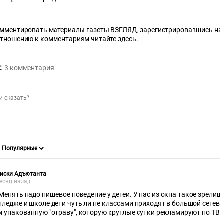
омментировать материалы газеты ВЗГЛЯД,
зарегистрировавшись
на
отношению к комментариям читайте
здесь
.
:
3
комментария
писки Адъютанта
есяц назад
 Менять надо пищевое поведение у детей. У нас из окна такое зрели
лледже и школе дети чуть ли не классами приходят в большой сете
м упакованную "отраву", которую круглые сутки рекламируют по ТВ