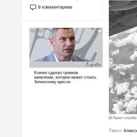
двигаемся по пути
9 комментариев
революционных изменений.
То, что несколько лет назад
было образом для
псевдонаучной фантастики,
стало всерьез обсуждаемой
идеей.
@ Пресс-служба
Tекст:
Алекс