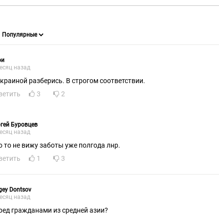
ои
есяц назад
Украиной разберись. В строгом соответствии.
ветить
3
2
гей Буровцев
есяц назад
о то не вижу заботы уже полгода лнр.
ветить
1
3
gey Dontsov
есяц назад
ред гражданами из средней азии?