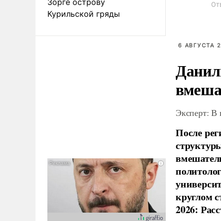
Зорге острову
От
Курильской гряды
6 АВГУСТА 2
Данил
вмеша
Эксперт: В
После рег
структуры
вмешатель
политолог
универси
круглом с
2026: Рас