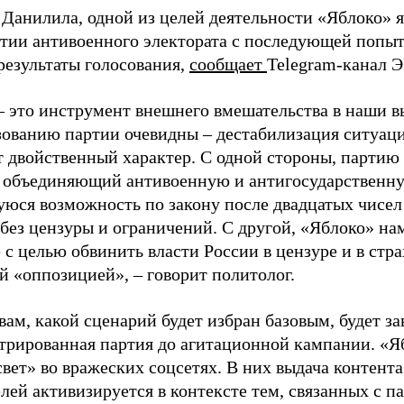
 Данилила, одной из целей деятельности «Яблоко» 
ртии антивоенного электората с последующей попыт
результаты голосования,
сообщает
Telegram-канал 
– это инструмент внешнего вмешательства в наши в
зованию партии очевидны – дестабилизация ситуаци
т двойственный характер. С одной стороны, партию
, объединяющий антивоенную и антигосударственну
юся возможность по закону после двадцатых чисел
 без цензуры и ограничений. С другой, «Яблоко» н
 с целью обвинить власти России в цензуре и в стра
й «оппозицией», – говорит политолог.
вам, какой сценарий будет избран базовым, будет за
стрированная партия до агитационной кампании. «Я
свет» во вражеских соцсетях. В них выдача контент
лей активизируется в контексте тем, связанных с па