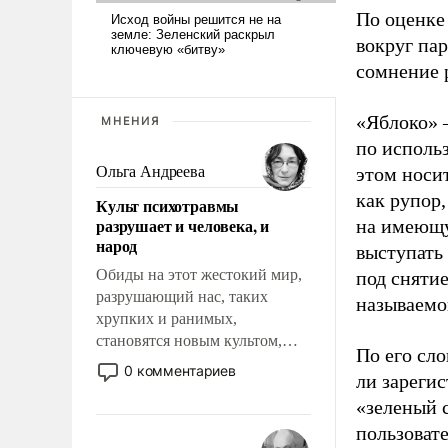
По оценке
вокруг па
сомнение 
«Яблоко» 
МНЕНИЯ
по исполь
Ольга Андреева
этом носи
как рупор
Культ психотравмы
разрушает и человека, и
на имеющу
народ
выступать
Обиды на этот жестокий мир,
под снятие
разрушающий нас, таких
называемо
хрупких и ранимых,
становятся новым культом,
По его сло
постепенно вытесняя и
0 комментариев
ли зареги
отменяя традиционное
«зеленый 
требование к человеку – быть
мужественным и твердым под
пользовате