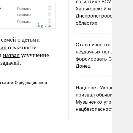
логистике ВСУ в
Харьковской и
Днепропетровской
областях
 семей с детьми
Стало известно о
вил
о важности
неудачных попытках ВС
ва
назвал
улучшение
форсировать Северски
задачей.
Донец
 сайте. О редакционной
Нацсовет Украины по Т
призвал объявить
Музыченко угрозой
нацбезопасности