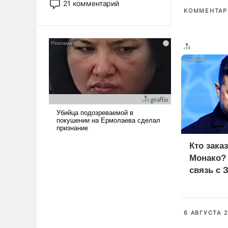
21 комментарий
прожекты будут безусловно
КОММЕНТАРИ
оплачиваться за счет
российских
налогоплательщиков и где
Еревану за свои поступки не
нужно отвечать.
Кто зака
Монако?
связь с 
6 АВГУСТА 2