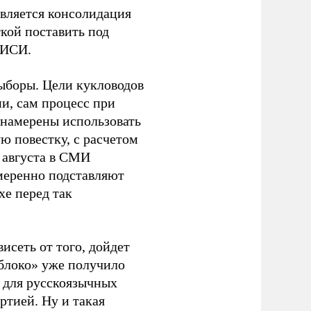
является консолидация
кой поставить под
ЭИСИ.
ыборы. Цели кукловодов
и, сам процесс при
 намерены использовать
ю повестку, с расчетом
 августа в СМИ
амеренно подставляют
хе перед так
висеть от того, дойдет
блоко» уже получило
а для русскоязычных
ртией. Ну и такая