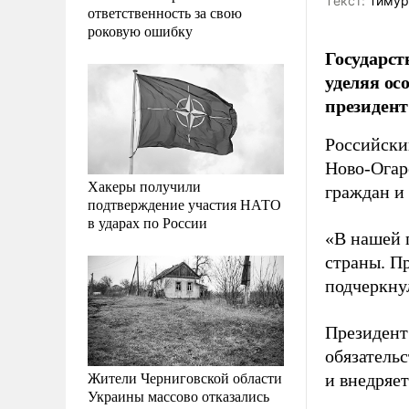
Tекст:
Тимур
ответственность за свою
роковую ошибку
Государст
уделяя ос
президент
Российски
Ново-Огар
Хакеры получили
граждан и
подтверждение участия НАТО
в ударах по России
«В нашей 
страны. Пр
подчеркнул
Президент 
обязательс
Жители Черниговской области
и внедряе
Украины массово отказались