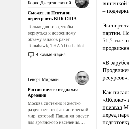
ударами судьбы, брать на себя
вишенкой 
Борис Джерелиевский
ответственность, помогать
– подчерк
Сможет ли Пентагон
слабым, идти вперед и
перестроить ВПК США
адаптироваться.
Эксперт т
Только для того, чтобы
партии. П
вернуться к довоенному
объему запасов ракет
51,5 тыс.
Tomahawk, THAAD и Patriot
продвижени
США потребуется более трех
4 комментария
лет. Даже небольшая война с
«В зарубе
Ираном опустошила
Продвижен
американские арсеналы.
ресурсов»,
Сложившаяся ситуация
Геворг Мирзаян
означает многолетний период
Россия ничего не должна
уязвимости США, например,
Как писал
Армении
перед Китаем.
«Яблоко» 
Москва системно и жестко
призвал
Ми
разрушает тот фантастический
перед пар
мир, который Пашинян рисует
подготовк
для армянского населения.
Мир, где политические