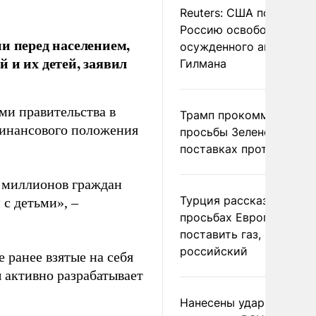
Reuters: США попросил
Россию освободить
и перед населением,
осужденного американ
 и их детей, заявил
Гилмана
ми правительства в
Трамп прокомментиров
финансового положения
просьбы Зеленского о
поставках противораке
я миллионов граждан
Турция рассказала о
 с детьми», –
просьбах Европы
поставить газ, но не
российский
 ранее взятые на себя
ы активно разрабатывает
Нанесены удары по