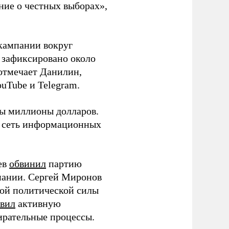
ние о честных выборах»,
кампании вокруг
о зафиксировано около
 отмечает Данилин,
ouTube и Telegram.
ны миллионы долларов.
ю сеть информационных
ев
обвинил
партию
пании. Сергей Миронов
той политической силы
вил
активную
ирательные процессы.