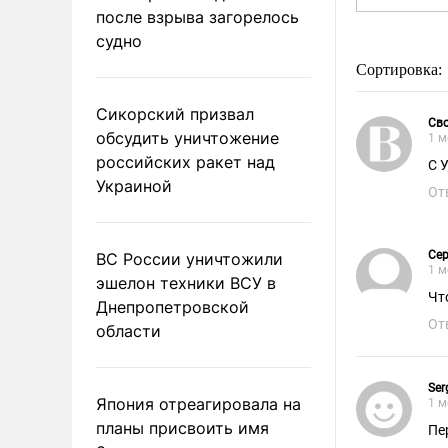
после взрыва загорелось
судно
Сортировка:
Сикорский призвал
Св
обсудить уничтожение
1 м
российских ракет над
С 
Украиной
От
Сер
ВС России уничтожили
1 м
эшелон техники ВСУ в
Чт
Днепропетровской
От
области
Ser
Япония отреагировала на
1 м
планы присвоить имя
Пе