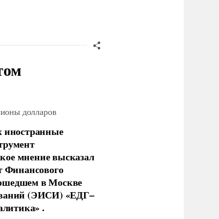
том
лионы долларов
х иностранные
струмент
кое мнение высказал
нт Финансового
рошедшем в Москве
ований (ЭИСИ) «ЕДГ–
алитика» .