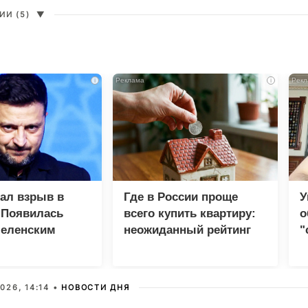
И (5)
▼
i
i
зал взрыв в
Где в России проще
У
 Появилась
всего купить квартиру:
о
Зеленским
неожиданный рейтинг
"
с
026, 14:14 •
НОВОСТИ ДНЯ