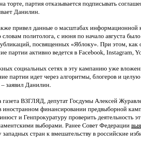
на торте, партия отказывается подписывать соглаше
ивает Данилин.
акже привел данные о масштабах информационной 
о словам политолога, с июня по начало августа был
 публикаций, посвященных «Яблоку». При этом, как
е партии активно ведется в Facebook, Instagram, Y
жных социальных сетях в эту кампанию уже вложе
ие партии идет через алгоритмы, блогеров и целу
 – заявил Данилин.
а газета ВЗГЛЯД, депутат Госдумы Алексей Журавл
в иностранном финансировании предвыборной кам
нюст и Генпрокуратуру проверить деятельность э
ламентскими выборами. Ранее Совет Федерации
выя
у западных стран к вмешательству в российские изб