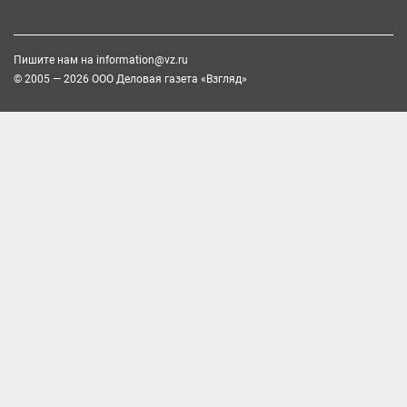
Пишите нам на
information@vz.ru
© 2005 — 2026 ООО Деловая газета «Взгляд»