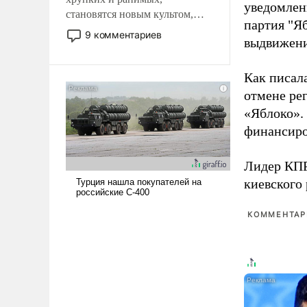
уведомлени
становятся новым культом,
партия "Я
постепенно вытесняя и
9 комментариев
выдвижения
отменяя традиционное
требование к человеку – быть
мужественным и твердым под
Как писал
ударами судьбы, брать на себя
отмене ре
ответственность, помогать
«Яблоко».
слабым, идти вперед и
финансиро
адаптироваться.
Лидер КП
киевского
КОММЕНТАРИ