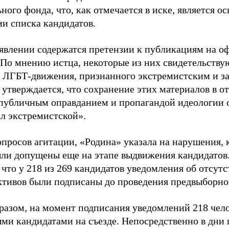
ного фонда, что, как отмечается в иске, является 
ии списка кандидатов.
аявлении содержатся претензии к публикациям на о
 По мнению истца, некоторые из них свидетельству
 ЛГБТ-движения, признанного экстремистским и з
 утверждается, что сохранение этих материалов в о
«публичным оправданием и пропагандой идеологии 
ал экстремистской».
просов агитации, «Родина» указала на нарушения, 
ыли допущены еще на этапе выдвижения кандидатов. 
 что у 218 из 269 кандидатов уведомления об отсу
активов были подписаны до проведения предвыборног
разом, на момент подписания уведомлений 218 чело
ми кандидатами на съезде. Непосредственно в дни 