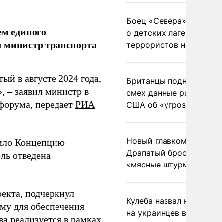
Боец «Севера» рассказ
ем единого
о детских лагерях
л министр транспорта
террористов на Украин
ый в августе 2024 года,
Британцы подняли на
 – заявил министр в
смех данные разведки
форума, передает
РИА
США об «угрозе России
Новый главком ВСУ
рдило Концепцию
Драпатый бросил солда
оль отведена
«мясные штурмы»
оекта, подчеркнул
Кулеба назвал нападени
му для обеспечения
на украинцев в Польше
а реализуется в рамках