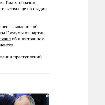
ек. Таким образом,
тельства еще на стадии
.
ковое заявление об
аты Госдумы от партии
аявил
об иностранном
нентов.
овании преступлений
i