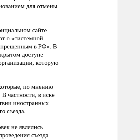
основанием для отмены
фициальном сайте
ют о «системной
апрещенным в РФ». В
ткрытом доступе
организации, которую
которые, по мнению
В частности, в иске
тствии иностранных
о съезда.
век не являлись
проведения съезда