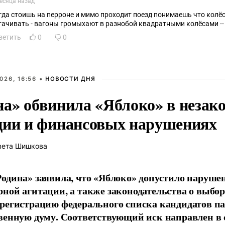
есяца назад
гда стоишь на перроне и мимо проходит поезд понимаешь что колё
ветить
0
0
026, 16:56 •
НОВОСТИ ДНЯ
на» обвинила «Яблоко» в незак
ции и финансовых нарушениях
вета Шишкова
одина» заявила, что «Яблоко» допустило наруше
ной агитации, а также законодательства о выбор
регистрацию федерального списка кандидатов па
венную думу. Соответствующий иск направлен в с