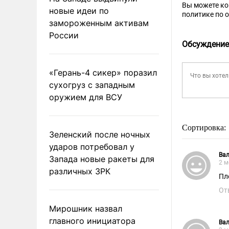
Вы можете к
новые идеи по
политике по 
замороженным активам
России
Обсуждение
«Герань-4 сикер» поразил
сухогруз с западным
оружием для ВСУ
Сортировка:
Зеленский после ночных
ударов потребовал у
Вал
Запада новые ракеты для
2 м
различных ЗРК
Пл
От
Мирошник назвал
главного инициатора
Вал