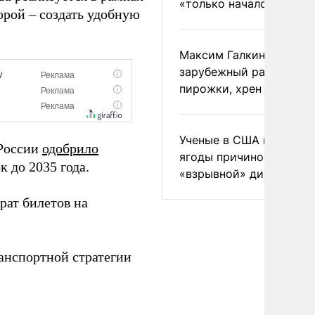
«только началом»
орой – создать удобную
Максим Галкин добавил
зарубежный райдер
пирожки, хрен и морс
Ученые в США назвали 
 России
одобрило
ягоды причиной
 до 2035 года.
«взрывной» диареи
ат билетов на
анспортной стратегии