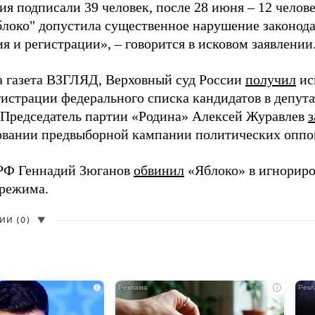
я подписали 39 человек, после 28 июня – 12 челов
блоко" допустила существенное нарушение законода
 и регистрации», – говорится в исковом заявлении
а газета ВЗГЛЯД, Верховный суд России
получил
ис
гистрации федерального списка кандидатов в депут
 Председатель партии «Родина» Алексей Журавлев
з
вании предвыборной кампании политических оппо
РФ Геннадий Зюганов
обвинил
«Яблоко» в игнорир
 режима.
И (0)
▼
i
i