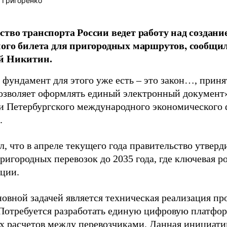
 Григоренко
тво транспорта России ведет работу над создани
ого билета для пригородных маршрутов, сообщи
й Никитин.
фундамент для этого уже есть – это закон…, принят
озволяет оформлять единый электронный документ»,
и Петербургского международного экономического 
.
л, что в апреле текущего года правительство утве
ригородных перевозок до 2035 года, где ключевая р
ции.
овной задачей является техническая реализация пр
Потребуется разработать единую цифровую платфор
х расчетов между перевозчиками. Данная инициатив