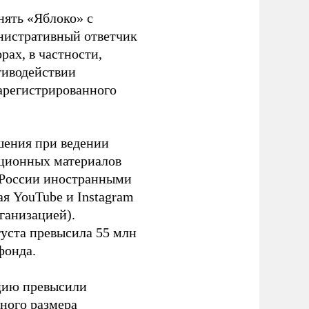
нять «Яблоко» с
инистративный ответчик
ах, в частности,
тиводействии
зарегистрированного
шения при ведении
ационных материалов
в России иностранными
я YouTube и Instagram
ганизацией).
густа превысила 55 млн
фонда.
ацию превысили
ного размера