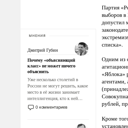
Партия «Р
выборов в
допустил 
законодат
МНЕНИЯ
экстремиз
списка».
Дмитрий Губин
Одним из 
Почему «объясняющий
класс» не может ничего
агитацион
объяснить
«Яблока» 
Уже несколько столетий в
агентами,
России не могут решить, какое
(принадле
место в её жизни занимает
Совокупная
интеллигенция, кто к ней
рублей, пр
принадлежит, а кого из неё
0 комментариев
исключили с правом
восстановления и без оного. И
Кроме тог
чем она отличается от просто
установле