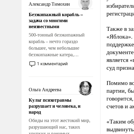
образованных людей. Иногда
Александр Тимохин
избиратель
казалось, что эти вопросы
регистрац
Безэкипажный корабль –
решены раз и навсегда, но –
задача со многими
нет, не решены.
неизвестными
Также в з
500-тонный безэкипажный
«Яблока».
корабль – нечто гораздо
поддержке
большее, чем небольшие
документе
безэкипажные катера,
является 
применение которых уже
1 комментарий
суд призн
стало обыденностью. Задача по
созданию такого корабля очень
сложна и амбициозна. Однако
Помимо во
и ее реализация радикально
Ольга Андреева
партии, б
поднимет наши боевые
говорится,
Культ психотравмы
возможности.
разрушает и человека, и
счетов и 
народ
Обиды на этот жестокий мир,
«Таким об
разрушающий нас, таких
выдвинуты
хрупких и ранимых,