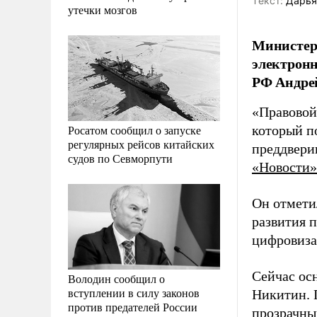
Tекст:
Дарья
утечки мозгов
Министерс
электронн
РФ Андре
«Правовой 
Росатом сообщил о запуске
который п
регулярных рейсов китайских
преддвери
судов по Севморпути
«Новости»
Он отмети
развития п
цифровиза
Сейчас осн
Володин сообщил о
вступлении в силу законов
Никитин. 
против предателей России
прозрачны