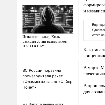
формирова
и независ
Испанский хакер Хиль
раскрыл сотни разведчиков
НАТО и СБУ
Как писал
концепцию
В марте 
ВС России поразили
электрички
производителя ракет
«Фламинго» завод «Файер
В прошлом
Пойнт»
для созда
На Западе выдвинули