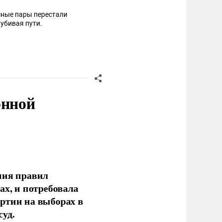
сные пары перестали
обтачивать - вагоны громыхают в разнобой квадратными колёсами -- убивая пути.
онной
ния правил
ах, и потребовала
ртии на выборах в
уд.