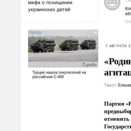
2 м
мифа о похищении
Ко
украинских детей
От
7 АВГУСТА 2
«Роди
агита
Tекст:
Елиза
Партия «Р
предвыбор
отменить 
Государст