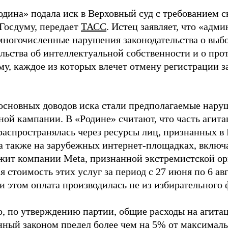
одина» подала иск в Верховный суд с требованием с
 Госдуму, передает
ТАСС
. Истец заявляет, что «адм
многочисленные нарушения законодательства о выбор
ельства об интеллектуальной собственности и о про
му, каждое из которых влечет отмену регистрации 
основных доводов иска стали предполагаемые нару
ной кампании. В «Родине» считают, что часть агит
распространялась через ресурсы лиц, признанных 
 а также на зарубежных интернет-площадках, включа
жит компании Meta, признанной экстремистской ор
 стоимость этих услуг за период с 27 июня по 6 ав
и этом оплата производилась не из избирательного 
о, по утверждению партии, общие расходы на агит
нный законом предел более чем на 5% от максималь