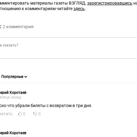
омментировать материалы газеты ВЗГЛЯД,
зарегистрировавшись
на
отношению к комментариям читайте
здесь
.
:
2
комментария
ерий Коротаев
есяца назад
охо что убрали билеты с возвратом в три дня.
ветить
0
0
ерий Коротаев