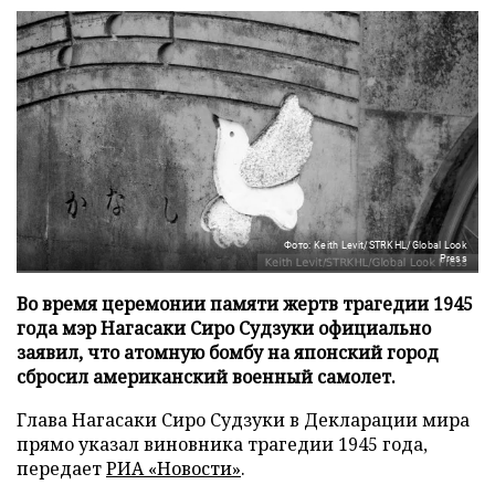
Фото: Keith Levit/STRKHL/Global Look
Press
Во время церемонии памяти жертв трагедии 1945
года мэр Нагасаки Сиро Судзуки официально
заявил, что атомную бомбу на японский город
сбросил американский военный самолет.
Глава Нагасаки Сиро Судзуки в Декларации мира
прямо указал виновника трагедии 1945 года,
передает
РИА «Новости»
.