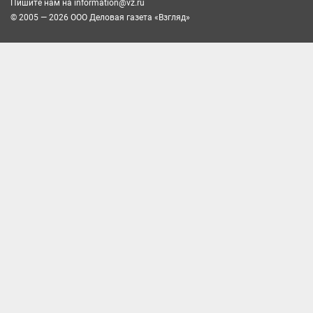
Пишите нам на
information@vz.ru
© 2005 — 2026 ООО Деловая газета «Взгляд»