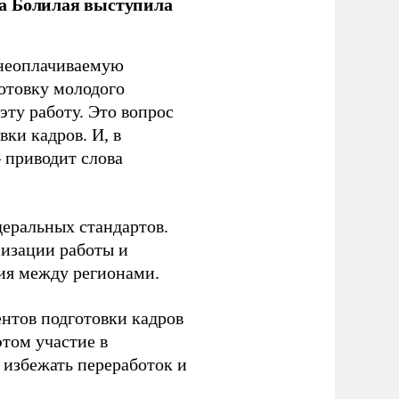
ла Болилая выступила
 неоплачиваемую
готовку молодого
ту работу. Это вопрос
ки кадров. И, в
– приводит слова
еральных стандартов.
низации работы и
ия между регионами.
ентов подготовки кадров
этом участие в
избежать переработок и