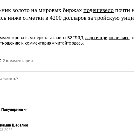
ьник золото на мировых биржах
подешевело
почти н
сь ниже отметки в 4200 долларов за тройскую унц
омментировать материалы газеты ВЗГЛЯД,
зарегистрировавшись
на
отношению к комментариям читайте
здесь
.
:
2
комментария
ниамин Шабалин
03.2026