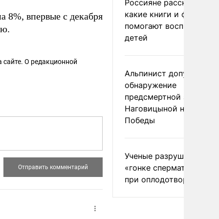
Россияне рассказали,
какие книги и фильмы
а 8%, впервые с декабря
помогают воспитывать
ию.
детей
 сайте. О редакционной
Альпинист допустил
обнаружение
предсмертной записки
Наговицыной на пике
Победы
Ученые разрушили миф
«гонке сперматозоидов
при оплодотворении