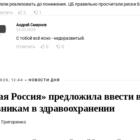
пели реализовать до понижения. ЦБ правильно просчитали риски б
ветить
2
1
Андрей Смирнов
23.03.2026
С тобой всё ясно - недоразвитый.
Ответить
0
0
026, 12:44 •
НОВОСТИ ДНЯ
ая Россия» предложила ввести
вникам в здравоохранении
 Григоренко