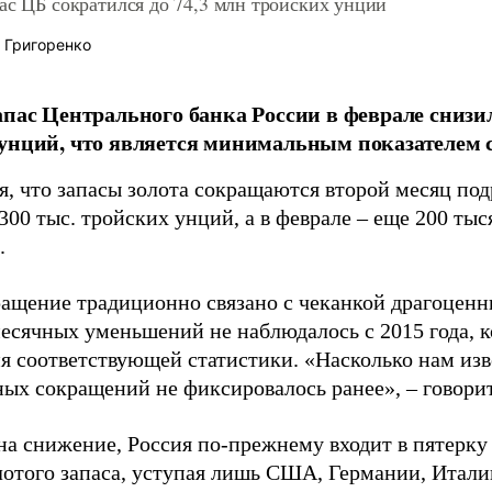
ас ЦБ сократился до 74,3 млн тройских унций
 Григоренко
апас Центрального банка России в феврале снизил
унций, что является минимальным показателем с 
, что запасы золота сокращаются второй месяц под
300 тыс. тройских унций, а в феврале – еще 200 тыс
.
ращение традиционно связано с чеканкой драгоценны
есячных уменьшений не наблюдалось с 2015 года, к
я соответствующей статистики. «Насколько нам изв
ных сокращений не фиксировалось ранее», – говорит
на снижение, Россия по-прежнему входит в пятерку
лотого запаса, уступая лишь США, Германии, Итал