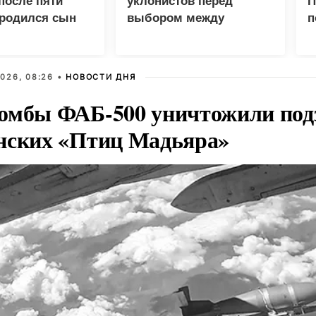
после пяти
уклонистов перед
П
 родился сын
выбором между
п
нищетой и фронтом
г
д
026, 08:26 •
НОВОСТИ ДНЯ
омбы ФАБ-500 уничтожили под
нских «Птиц Мадьяра»