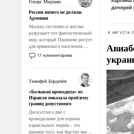
Карпина 
Геворг Мирзаян
означает многолетний период
дочерей
Россия ничего не должна
уязвимости США, например,
Армении
перед Китаем.
Москва системно и жестко
разрушает тот фантастический
6 АВГУСТА 2
мир, который Пашинян рисует
Авиаб
для армянского населения.
Мир, где политические
украи
17 комментариев
прожекты будут безусловно
оплачиваться за счет
российских
налогоплательщиков и где
Тимофей Бордачёв
Еревану за свои поступки не
«Большая крокодила» из
нужно отвечать.
Израиля показала проблему
границ допустимого
Дискуссия о рве с
крокодилами для охраны
израильских тюрем – это
пример того, как быстро мы