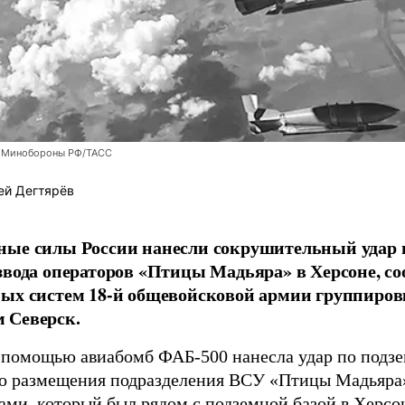
 Минобороны РФ/ТАСС
ей Дегтярёв
ные силы России нанесли сокрушительный удар 
звода операторов «Птицы Мадьяра» в Херсоне, с
ых систем 18-й общевойсковой армии группиров
 Северск.
 помощью авиабомб ФАБ-500 нанесла удар по подз
о размещения подразделения ВСУ «Птицы Мадьяра»
ами, который был рядом с подземной базой в Херсо