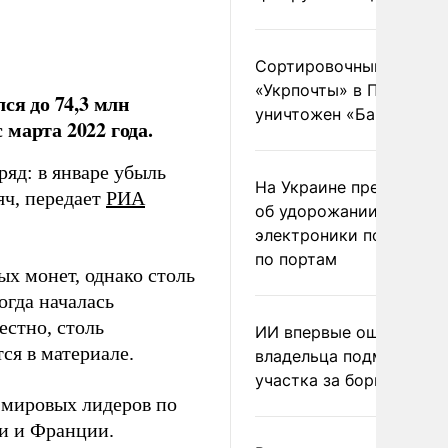
Сортировочный пункт
«Укрпочты» в Павлогра
ся до 74,3 млн
уничтожен «Бандероль
марта 2022 года.
ряд: в январе убыль
На Украине предупреди
яч, передает
РИА
об удорожании китайс
электроники после уда
по портам
х монет, однако столь
огда началась
естно, столь
ИИ впервые оштрафова
ся в материале.
владельца подмосковн
участка за борщевик
 мировых лидеров по
ии и Франции.