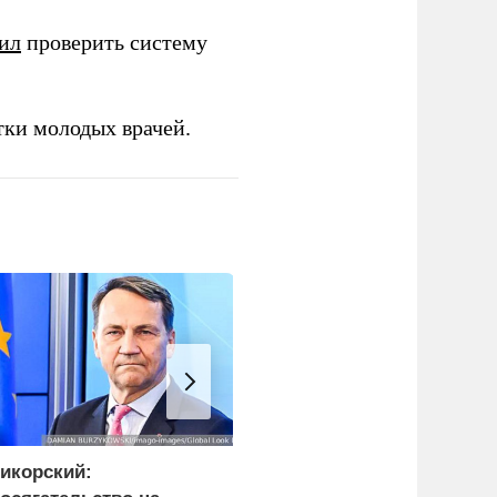
ил
проверить систему
тки молодых врачей.
икорский:
ФСБ: Сорвано