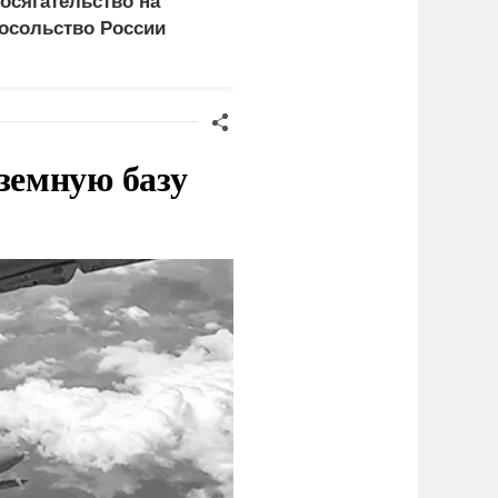
осягательство на
покушение на одного из
осольство России
глав новых регионов
розит разрывом
ипотношений
земную базу