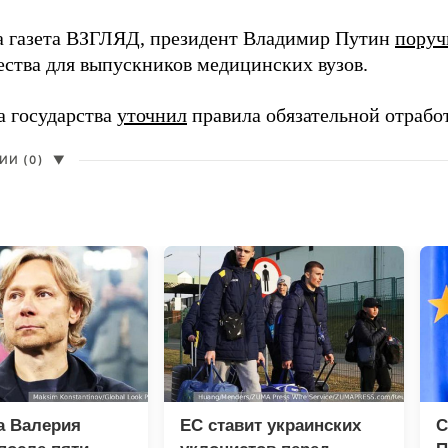
а газета ВЗГЛЯД, президент Владимир Путин
поруч
ества для выпускников медицинских вузов.
а государства
уточнил
правила обязательной отрабо
И (0)
▼
а Валерия
ЕС ставит украинских
С