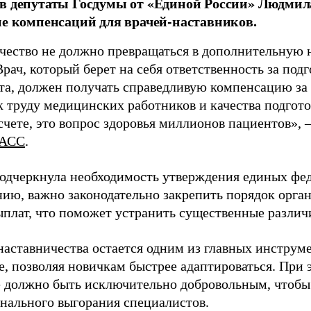
в депутаты Госдумы от «Единой России» Людми
ие компенсаций для врачей-наставников.
чество не должно превращаться в дополнительную
Врач, который берет на себя ответственность за под
та, должен получать справедливую компенсацию за э
 труду медицинских работников и качества подготов
чете, это вопрос здоровья миллионов пациентов», 
АСС
.
одчеркнула необходимость утверждения единых фед
нию, важно законодательно закрепить порядок орга
ыплат, что поможет устранить существенные различ
наставничества остается одним из главных инструм
, позволяя новичкам быстрее адаптироваться. При 
 должно быть исключительно добровольным, чтобы 
нального выгорания специалистов.