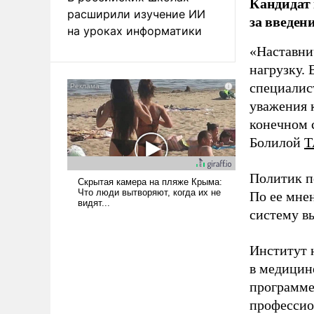
Кандидат 
расширили изучение ИИ
за введен
на уроках информатики
«Наставни
нагрузку. 
специалис
уважения к
конечном с
Болилой
Т
Политик п
По ее мне
систему в
Институт 
в медицине
программе
профессио