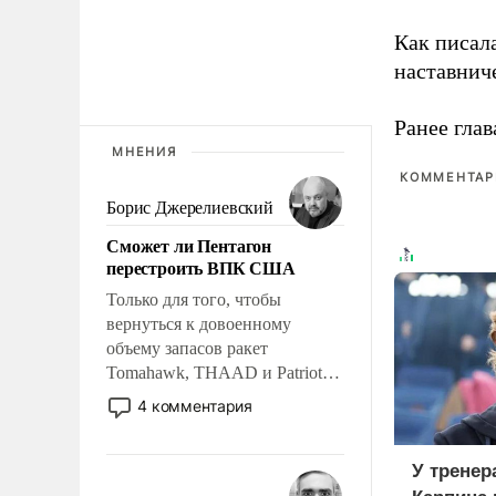
Как писал
наставнич
Ранее глав
МНЕНИЯ
КОММЕНТАРИ
Борис Джерелиевский
Сможет ли Пентагон
перестроить ВПК США
Только для того, чтобы
вернуться к довоенному
объему запасов ракет
Tomahawk, THAAD и Patriot
США потребуется более трех
4 комментария
лет. Даже небольшая война с
Ираном опустошила
американские арсеналы.
У тренер
Сложившаяся ситуация