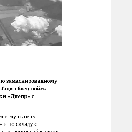
по замаскированному
ообщил боец войск
ки «Днепр» с
емному пункту
 и по складу с
не, пояснил собеседник