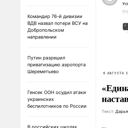
Ус
От
Командир 76-й дивизии
ВДВ назвал потери ВСУ на
Добропольском
направлении
Путин разрешил
приватизацию аэропорта
Шереметьево
6 АВГУСТА 2
«Един
Генсек ООН осудил атаки
наста
украинских
беспилотников по России
Tекст:
Дарья
В российских школах