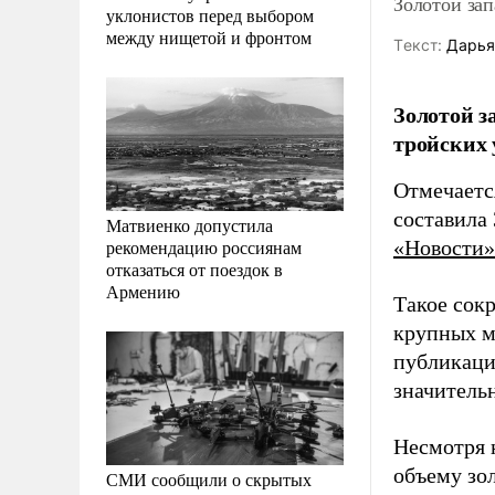
Золотой зап
уклонистов перед выбором
между нищетой и фронтом
Tекст:
Дарья
Золотой з
тройских 
Отмечается
составила 
Матвиенко допустила
рекомендацию россиянам
«Новости»
отказаться от поездок в
Армению
Такое сок
крупных м
публикаци
значитель
Несмотря 
объему зо
СМИ сообщили о скрытых