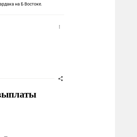
ардака на Б Востоке.
 выплаты