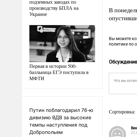
подземных заводах по
производству БПЛА на
В понедел
Украине
опустивши
Вы можете к
политике по 
Обсуждение
Первая в истории 500-
балльница ЕГЭ поступила в
МФТИ
Путин поблагодарил 76-ю
Сортировка:
дивизию ВДВ за высокие
темпы наступления под
Ве
Добропольем
23.