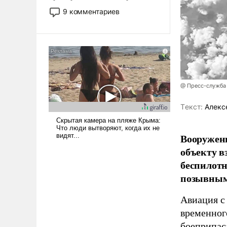
двигаемся по пути
9 комментариев
революционных изменений.
То, что несколько лет назад
было образом для
псевдонаучной фантастики,
стало всерьез обсуждаемой
идеей.
@ Пресс-служба
Tекст:
Алекс
Вооружен
объекту в
беспилотн
позывным
Авиация с
временног
боеприпас