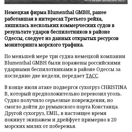
Фото: ERDEM SAHIN/EPA/ТАСС
Немецкая фирма Blumenthal GMBH, ранее
работавшая в интересах Третьего рейха,
лишилась нескольких коммерческих судов в
результате ударов беспилотников в районе
Одессы, следует из данных открытых ресурсов
мониторинга морского трафика.
По меньшей мере три судна немецкой компании
Blumenthal GMBH были поражены российскими
ударными беспилотниками в районе Одессы за
последние две недели, передает
ТАСС
.
В конце июля атаке подвергся сухогруз CHRISTINA
B, который предположительно перевозил уголь.
Судно получило серьезные повреждения, но
смогло дойти до румынского порта Констанца.
Другой сухогруз, EMIL, в настоящее время
покинут экипажем и дрейфует примерно в 20
морских милях от побережья.