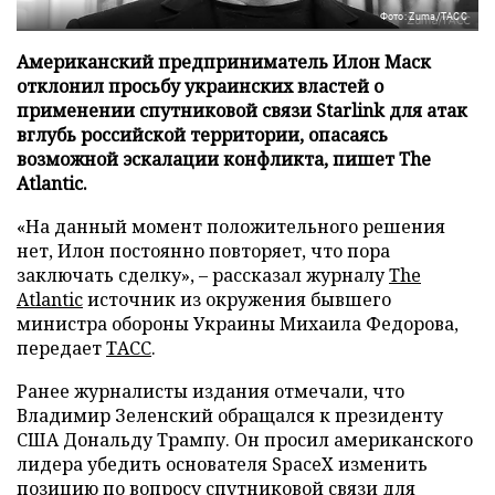
Фото: Zuma/ТАСС
Американский предприниматель Илон Маск
отклонил просьбу украинских властей о
применении спутниковой связи Starlink для атак
вглубь российской территории, опасаясь
возможной эскалации конфликта, пишет The
Atlantic.
«На данный момент положительного решения
нет, Илон постоянно повторяет, что пора
заключать сделку», – рассказал журналу
The
Atlantic
источник из окружения бывшего
министра обороны Украины Михаила Федорова,
передает
ТАСС
.
Ранее журналисты издания отмечали, что
Владимир Зеленский обращался к президенту
США Дональду Трампу. Он просил американского
лидера убедить основателя SpaceX изменить
позицию по вопросу спутниковой связи для