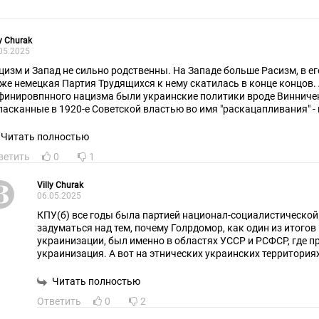
ly Churak
05.2025
цизм и Запад не сильно родственны. На Западе больше Расизм, в е
же немецкая Партия Трудящихся к нему скатилась в конце концов
финировпнного нацизма были украинские политики вроде Винничен
ласканные в 1920-е Советской властью во имя "раскацапливания" -
раинизации Слободского и Новороссийского Краёв России. И Запад т
раинская идеология. А на Западе - Расизм с циркулями/рулетками у
Читать полностью
ветить
0
1
Villy Churak
06.05.2025
КПУ(б) все годы была партией национал-социалистической 
задуматься над тем, почему Голрдомор, как один из итого
украинизации, был именно в областях УССР и РСФСР, где п
украинизация. А вот на этнических украинских территори
не было?!!
Читать полностью
Ответить
0
2