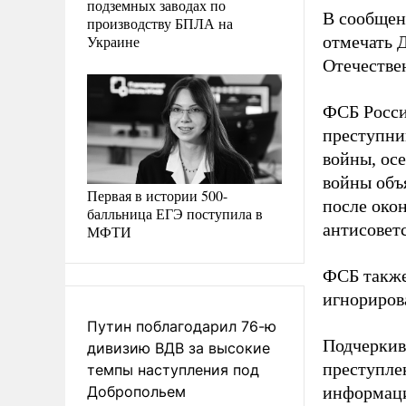
подземных заводах по
В сообщен
производству БПЛА на
Украине
отмечать 
Отечестве
ФСБ Росси
преступни
войны, ос
войны объ
Первая в истории 500-
после око
балльница ЕГЭ поступила в
антисовет
МФТИ
ФСБ также
игнориров
Путин поблагодарил 76-ю
Подчеркив
дивизию ВДВ за высокие
преступле
темпы наступления под
Добропольем
информаци