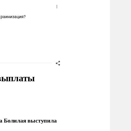
краинизация?
 выплаты
ла Болилая выступила