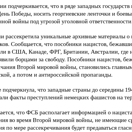
ии подчеркивается, что в ряде западных государств
День Победы, носить георгиевские ленточки и боев
нной войны под угрозой уголовной ответственности
и рассекретила уникальные архивные материалы о 
ков. Сообщается, что пособники нацистов, бежавши
ели в США, Канаде, ФРГ, Британии, Австралии, где 
явили борцами за свободу. Пособники нацистов, бе
нчания Второй мировой войны, становились главны
ской, а потом и антироссийской пропаганды.
 подчеркнула, что западные страны до середины 194
али факты преступлений немецких фашистов на те
ается, что ФСБ располагает информацией о нацист
ния во время Второй мировой войны, не имеющие ср
я по мере рассекречивания будет предаваться гласн