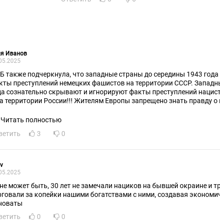
ня Иванов
05.2025
Б также подчеркнула, что западные страны до середины 1943 года
кты преступлений немецких фашистов на территории СССР. Западн
да сознательно скрывают и игнорируют факты преступлений нацист
на территории России!!! Жителям Европы запрещено знать правду о 
еступлениях ВСУ. Потомки фашистов захватившие власть официа
ворить правду.
Читать полностью
ветить
3
0
v
05.2025
 не может быть, 30 лет не замечали нациков на бывшей окраине и т
рговали за копейки нашими богатствами с ними, создавая экономи
новаты
ветить
0
0