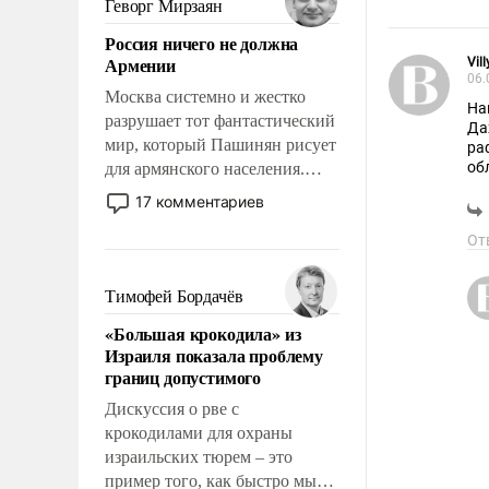
Геворг Мирзаян
означает многолетний период
Россия ничего не должна
уязвимости США, например,
Армении
Vil
перед Китаем.
06.
Москва системно и жестко
На
разрушает тот фантастический
Да
мир, который Пашинян рисует
ра
об
для армянского населения.
ук
Мир, где политические
17 комментариев
ук
прожекты будут безусловно
оплачиваться за счет
От
российских
налогоплательщиков и где
Тимофей Бордачёв
Еревану за свои поступки не
«Большая крокодила» из
нужно отвечать.
Израиля показала проблему
границ допустимого
Дискуссия о рве с
крокодилами для охраны
израильских тюрем – это
пример того, как быстро мы