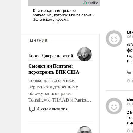
Ва
06.
МНЕНИЯ
ФС
фа
Борис Джерелиевский
го
и 
Сможет ли Пентагон
пр
перестроить ВПК США
го
Только для того, чтобы
От
вернуться к довоенному
объему запасов ракет
Tomahawk, THAAD и Patriot
sho
06.
США потребуется более трех
4 комментария
да
лет. Даже небольшая война с
то
Ираном опустошила
ви
американские арсеналы.
От
Сложившаяся ситуация