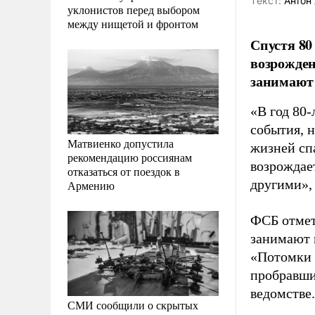
Tекст:
Антон 
уклонистов перед выбором
между нищетой и фронтом
Спустя 80
возрожден
занимают 
«В год 80
события, 
Матвиенко допустила
жизней сп
рекомендацию россиянам
возрождае
отказаться от поездок в
другими»,
Армению
ФСБ отмет
занимают 
«Потомки 
пробравшие
ведомстве.
СМИ сообщили о скрытых