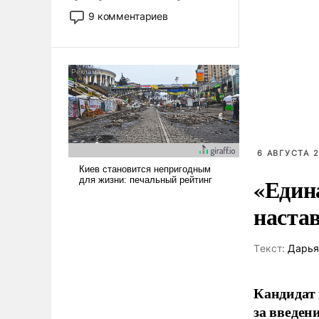
двигаемся по пути
9 комментариев
революционных изменений.
То, что несколько лет назад
было образом для
псевдонаучной фантастики,
стало всерьез обсуждаемой
идеей.
6 АВГУСТА 2
«Един
наста
Tекст:
Дарья
Кандидат 
за введен