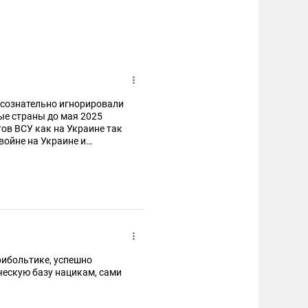
 сознательно игнорировали
ые страны до мая 2025
ов ВСУ как на Украине так
войне на Украине и
льно запрещают СМИ
рибольтике, успешно
ческую базу нацикам, сами