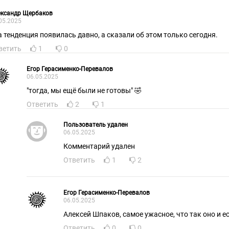
ександр Щербаков
05.2025
а тенденция появилась давно, а сказали об этом только сегодня.
ветить
1
0
Егор Герасименко-Перевалов
06.05.2025
"тогда, мы ещё были не готовы" 🤣
Ответить
2
1
Пользователь удален
06.05.2025
Комментарий удален
Ответить
1
2
Егор Герасименко-Перевалов
06.05.2025
Алексей Шпаков, самое ужасное, что так оно и ес
Ответить
0
0