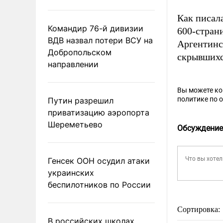
Как писал
Командир 76-й дивизии
600-стран
ВДВ назвал потери ВСУ на
Аргентинс
Добропольском
скрывшихс
направлении
Вы можете к
политике по 
Путин разрешил
приватизацию аэропорта
Шереметьево
Обсуждение
Генсек ООН осудил атаки
украинских
беспилотников по России
Сортировка:
В российских школах