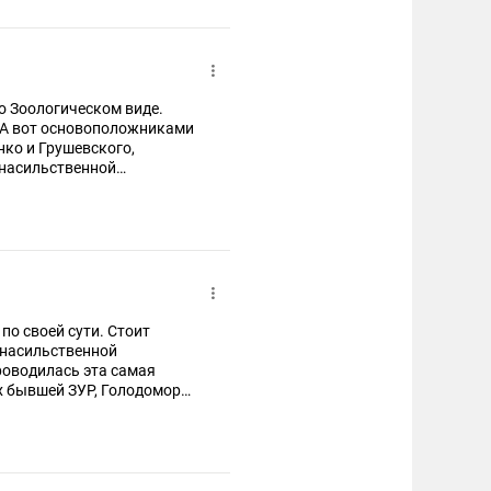
го Зоологическом виде.
. А вот основоположниками
ко и Грушевского,
 насильственной
ут не при чём вовсе. Это
 черепов.
по своей сути. Стоит
в насильственной
роводилась эта самая
ях бывшей ЗУР, Голодомора