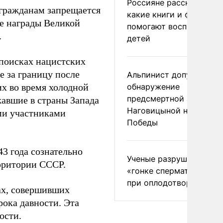
Россияне рассказали,
 гражданам запрещается
какие книги и фильмы
ые награды Великой
помогают воспитывать
.
детей
поисках нацистских
е за границу после
Альпинист допустил
их во время холодной
обнаружение
предсмертной записки
жавшие в страны Запада
Наговицыной на пике
ми участниками
Победы
3 года сознательно
Ученые разрушили миф
рритории СССР.
«гонке сперматозоидов
при оплодотворении
ах, совершивших
ока давности. Эта
ости.