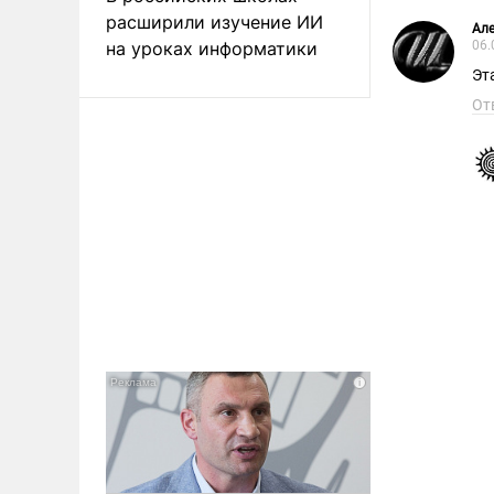
расширили изучение ИИ
Ал
на уроках информатики
06.
Эт
От