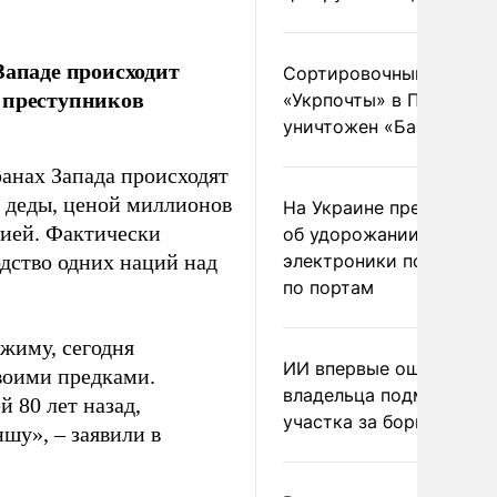
Западе происходит
Сортировочный пункт
 преступников
«Укрпочты» в Павлогра
уничтожен «Бандероль
ранах Запада происходят
и деды, ценой миллионов
На Украине предупреди
нией. Фактически
об удорожании китайс
дство одних наций над
электроники после уда
по портам
жиму, сегодня
ИИ впервые оштрафова
воими предками.
владельца подмосковн
 80 лет назад,
участка за борщевик
ншу», – заявили в