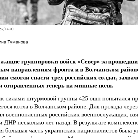
юк/ТАСС
ина Туманова
ужащие группировки войск «Север» за прошедши
вым направлениям фронта и в Волчанском район
ии смогли спасти трех российских солдат, захв
 и отправленных теперь на минные поля.
к силами штурмовой группы 425 ошп попытался пр
гося котла в Волчанском районе. Для прохода чере
ал военнопленных российских военнослужащих, взя
 ДНР несколько лет назад. В результате комплексн
ия большая часть украинских националистов была 