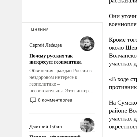
рассказал
Они уточн
военнопле
МНЕНИЯ
Кроме того
Сергей Лебедев
около Шев
Почему русских так
Волчанско
интересует геополитика
участках д
Обвинения граждан России в
нездоровом интересе к
«В ходе с
геополитике –
противнику
несостоятельны. Этот интерес
рационален и прагматичен. Он
8 комментариев
На Сумско
обусловлен тысячелетним
районе Во
опытом выживания в крайне
непростых условиях и
участках д
фундаментальным знанием,
окрестнос
Дмитрий Губин
что мировая политика имеет
Почему «объясняющий