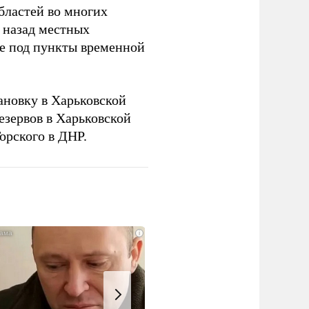
бластей во многих
 назад местных
ье под пункты временной
новку в Харьковской
езервов в Харьковской
орского в ДНР.
i