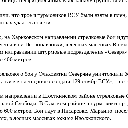
и бойцы неофициальному Max-каналу группы войск
или, что трое штурмовиков ВСУ были взяты в плен,
нных удалось спасти.
, на Харьковском направлении стрелковые бои идут
ченково и Петропавловки, в лесных массивах Волча
м направлении штурмовые подразделения «Севера» 
о 400 метров.
трелкового боя у Ольховатки Северяне уничтожили 
, взяв в плен одного солдата 129 отмбр ВСУ», – с
м направлении в Шосткинском районе стрелковые бо
льной Слободы. В Сумском районе штурмовики про
о 600 метров. Бои идут в Писаревке, Марьино, посё
тях, в лесных массивах южнее Иволжанского.