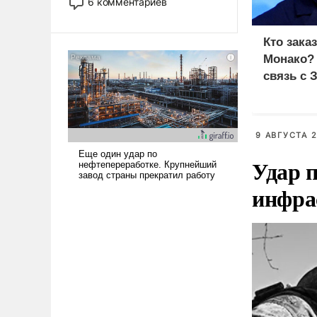
6 комментариев
стало обыденностью. Задача по
созданию такого корабля очень
Кто зака
сложна и амбициозна. Однако
и ее реализация радикально
Монако?
поднимет наши боевые
связь с 
возможности.
9 АВГУСТА 2
Удар п
инфра