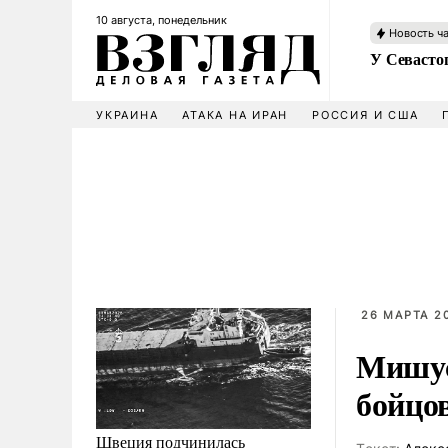
10 августа, понедельник
Новость ч
У Севасто
УКРАИНА
АТАКА НА ИРАН
РОССИЯ И США
26 МАРТА 20
Мишус
бойцо
Швеция подчинилась