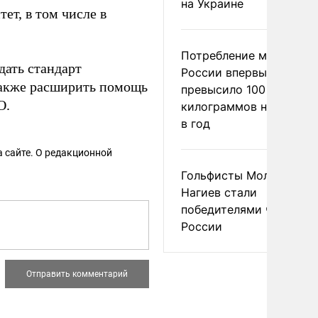
на Украине
ет, в том числе в
Потребление мяса в
дать стандарт
России впервые
также расширить помощь
превысило 100
О.
килограммов на челове
в год
 сайте. О редакционной
Гольфисты Молоканова
Нагиев стали
победителями чемпион
России