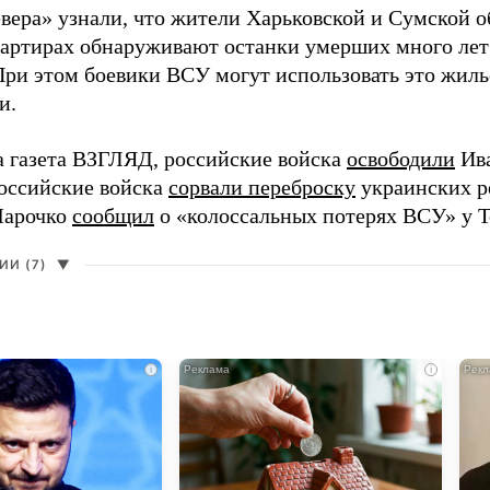
вера» узнали, что жители Харьковской и Сумской о
вартирах обнаруживают останки умерших много лет
При этом боевики ВСУ могут использовать это жил
и.
а газета ВЗГЛЯД, российские войска
освободили
Ива
Российские войска
сорвали переброску
украинских р
Марочко
сообщил
о «колоссальных потерях ВСУ» у Т
И (7)
▼
i
i