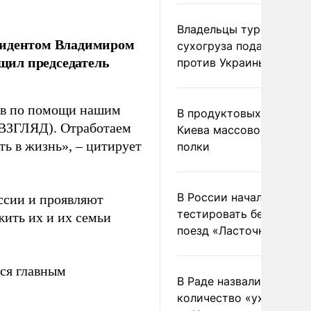
Владельцы турецкого
езидентом Владимиром
сухогруза подадут иск
щил председатель
против Украины в Гаагу
ив по помощи нашим
В продуктовых магазин
 ВЗГЛЯД). Отработаем
Киева массово опустел
ть в жизнь», – цитирует
полки
В России начали
ссии и проявляют
тестировать беспилотн
жить их и их семьи
поезд «Ласточка»
тся главным
В Раде назвали
количество «ухилянтов