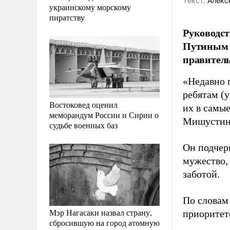
Tекст:
Алекс
украинскому морскому
пиратству
Руководст
Путиным 
правитель
«Недавно 
ребятам (
Востоковед оценил
их в самые
меморандум России и Сирии о
Мишусти
судьбе военных баз
Он подчер
мужество,
заботой.
По словам
Мэр Нагасаки назвал страну,
приоритет
сбросившую на город атомную