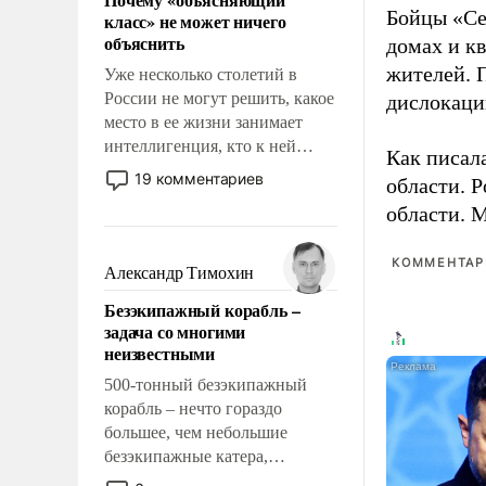
свойство заявляться на порог
Бойцы «Се
класс» не может ничего
нашего дома.
объяснить
домах и к
жителей. 
Уже несколько столетий в
России не могут решить, какое
дислокаци
место в ее жизни занимает
интеллигенция, кто к ней
Как писал
принадлежит, а кого из нее
19 комментариев
области. 
исключили с правом
области. 
восстановления и без оного. И
чем она отличается от просто
КОММЕНТАРИ
образованных людей. Иногда
Александр Тимохин
казалось, что эти вопросы
Безэкипажный корабль –
решены раз и навсегда, но –
задача со многими
нет, не решены.
неизвестными
500-тонный безэкипажный
корабль – нечто гораздо
большее, чем небольшие
безэкипажные катера,
применение которых уже