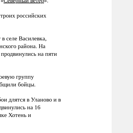
 «
Северный ветер
».
 троих российских
 в селе Василевка,
нского района. На
продвинулись на пяти
боевую группу
ообщили бойцы.
и длятся в Уланово и в
двинулись на 16
лке Хотень и