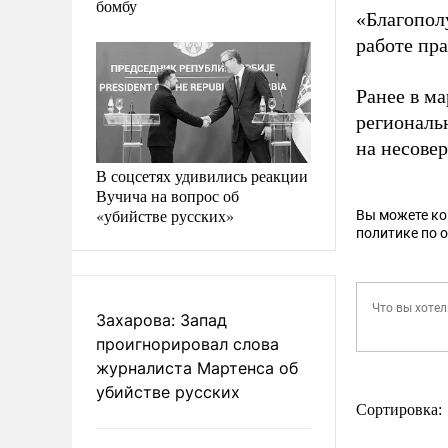
бомбу
«Благопол
работе пра
Ранее в м
региональ
на несове
В соцсетях удивились реакции
Вучича на вопрос об
«убийстве русских»
Вы можете к
политике по 
Захарова: Запад
проигнорировал слова
журналиста Мартенса об
убийстве русских
Сортировка: