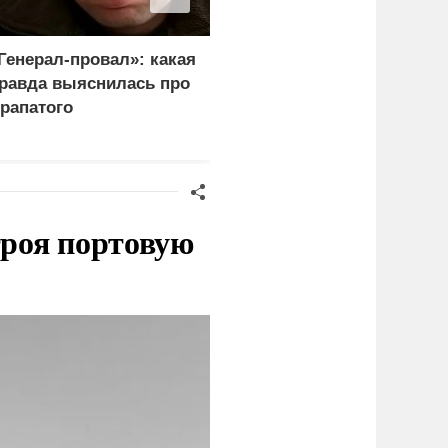
Генерал-провал»: какая
Ученый РАН погиб
равда выяснилась про
после избиения
рапатого
родителями обиженных
им детей
троя портовую