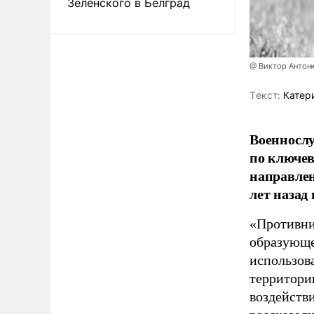
Зеленского в Белград
@ Виктор Антон
Tекст:
Катер
Военносл
по ключе
направлен
лет назад
«Противни
образующе
использов
территории
воздейств