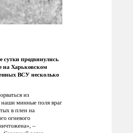
е сутки продвинулись
е на Харьковском
аченных ВСУ несколько
орваться из
з наши минные поля враг
тых в плен на
ого огневого
уничтожена», –