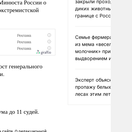
закрыли проходы для
 Минюста России о
диких животных на
экстремистской
границе с Россией
Семье фермера Уолкер
из мема «веселый
молочник» пригрозили
выдворением из Росси
ост генерального
и.
Эксперт объяснил
пропажу белых грибов 
лесах этим летом
ма до 11 судей.
 сайте. О редакционной