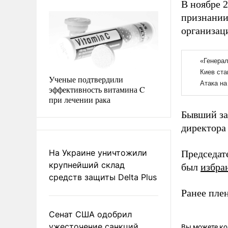
В ноябре 
признании
организац
Ученые подтвердили
эффективность витамина C
при лечении рака
Бывший за
директора
На Украине уничтожили
Председат
крупнейший склад
был
избра
средств защиты Delta Plus
Ранее пле
Сенат США одобрил
ужесточение санкций
Вы можете к