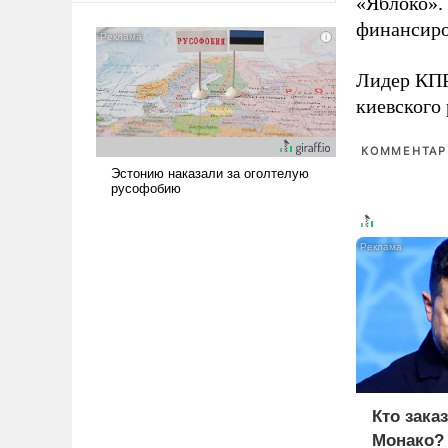
«Яблоко».
американские арсеналы.
финансиро
Сложившаяся ситуация
означает многолетний период
Лидер КП
уязвимости США, например,
киевского
перед Китаем.
КОММЕНТАРИ
Кто зака
Монако?