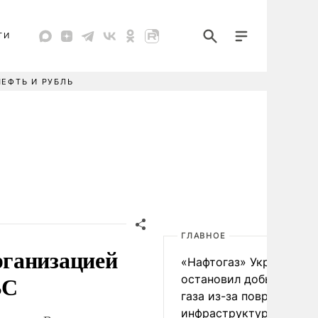
ТИ
НЕФТЬ И РУБЛЬ
ГЛАВНОЕ
рганизацией
«Нафтогаз» Украины
ВС
остановил добычу нефт
газа из-за повреждения
инфраструктуры