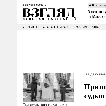
8 августа, суббота
Новость ч
В испанск
из Марокк
УКРАИНА
АТАКА НА ИРАН
РОССИЯ И США
27 ДЕКАБРЯ 
Призн
судью
Три исламских государства