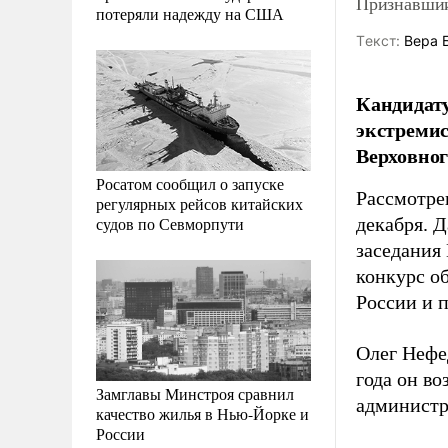
Признавший
потеряли надежду на США
Tекст:
Вера 
Кандидату
экстремис
Верховног
Росатом сообщил о запуске
Рассмотре
регулярных рейсов китайских
судов по Севморпути
декабря. 
заседания
конкурс о
России и 
Олег Нефед
года он в
Замглавы Минстроя сравнил
администр
качество жилья в Нью-Йорке и
России