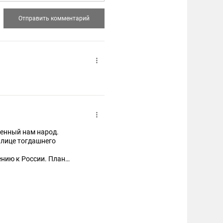
венный нам народ.
 лице тогдашнего
ению к России. План
оха Ельцина.