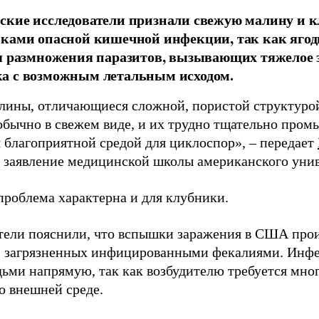
кие исследователи признали свежую малину и 
ками опасной кишечной инфекции, так как ягод
я размножения паразитов, вызывающих тяжелое 
а с возможным летальным исходом.
лины, отличающиеся сложной, пористой структурой
обычно в свежем виде, и их трудно тщательно пром
я благоприятной средой для циклоспор», – передает
заявление медицинской школы американского унив
проблема характерна и для клубники.
тели пояснили, что вспышки заражения в США прои
, загрязненных инфицированными фекалиями. Инфе
ьми напрямую, так как возбудителю требуется мног
о внешней среде.