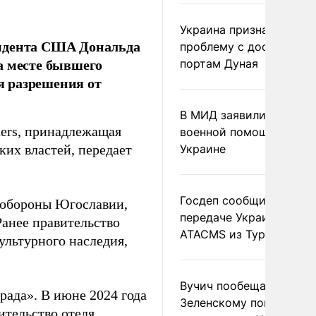
Украина признала
зидента США Дональда
проблему с доступом к
а месте бывшего
портам Дуная
я разрешения от
В МИД заявили о прямо
ners, принадлежащая
военной помощи Румы
ких властей, передает
Украине
Госдеп сообщил о
а обороны Югославии,
передаче Украине раке
Ранее правительство
ATACMS из Турции
ультурного наследия,
Вучич пообещал
рада». В июне 2024 года
Зеленскому помочь со
тельство отеля.