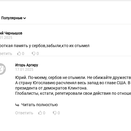
ий Чернышов
01.2025
роткая память у сербов,забыли,кто их отымел
ветить
0
0
Игорь Аргиру
17.01.2025
Юрий. По-моему, сербов не отымели. Не обижайте дружест
А страну Югославию расчленял весь запад во главе США. В
президента от демократов Клинтона.
Глобалисты, кстати, репетировали свои действия по отнош
расчленения России.
Сербам просто некому было помочь в то время. То была эп
Читать полностью
Ответить
0
0