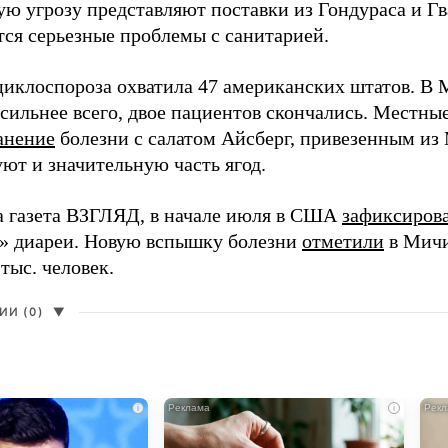
ю угрозу представляют поставки из Гондураса и Гв
ся серьезные проблемы с санитарией.
иклоспороза охватила 47 американских штатов. В 
 сильнее всего, двое пациентов скончались. Местны
анение
болезни с салатом Айсберг, привезенным и
ют и значительную часть ягод.
а газета ВЗГЛЯД, в начале июля в США
зафиксиров
» диареи. Новую вспышку болезни
отметили
в Мичи
 тыс. человек.
И (0)
▼
i
i