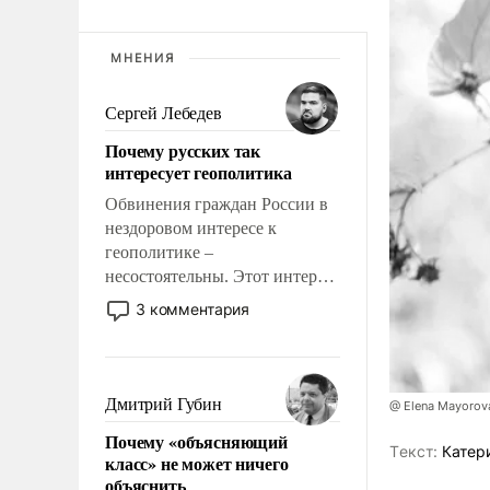
МНЕНИЯ
Сергей Лебедев
Почему русских так
интересует геополитика
Обвинения граждан России в
нездоровом интересе к
геополитике –
несостоятельны. Этот интерес
рационален и прагматичен. Он
3 комментария
обусловлен тысячелетним
опытом выживания в крайне
непростых условиях и
фундаментальным знанием,
Дмитрий Губин
@ Elena Mayorova
что мировая политика имеет
Почему «объясняющий
свойство заявляться на порог
Tекст:
Катер
класс» не может ничего
нашего дома.
объяснить