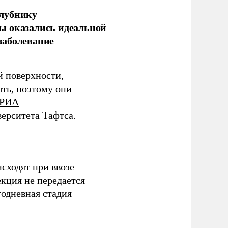
клубнику
ы оказались идеальной
заболевание
 поверхности,
ыть, поэтому они
РИА
ерситета Тафтса.
сходят при ввозе
кция не передается
одневная стадия