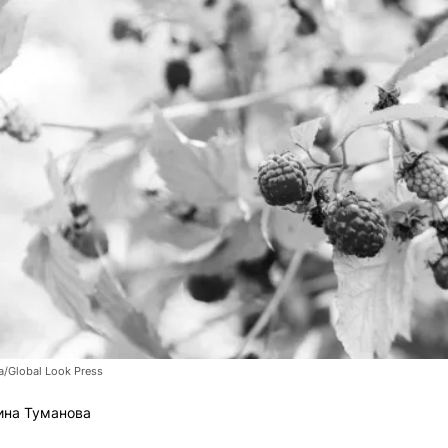
/Global Look Press
ина Туманова