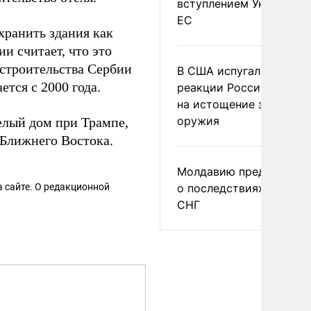
вступлением Украины в
ЕС
хранить здания как
и считает, что это
 строительства Сербии
В США испугались
тся с 2000 года.
реакции России и Кита
на истощение запасов
оружия
Белый дом при Трампе,
 Ближнего Востока.
Молдавию предупреди
 сайте. О редакционной
о последствиях выхода
СНГ