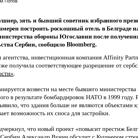
м Попов
ушнер, зять и бывший советник избранного пре
амерен построить роскошный отель в Белграде н
нистерства обороны Югославии после получени
ства Сербии, сообщило Bloomberg.
 агентства, инвестиционная компания Affinity Part
уже получила соответствующее разрешение от сербс
ости»
.
анируется возвести на месте бывшего министерств
ого в результате бомбардировок НАТО в 1999 году. 
ъявило, что здания больше не являются объектами к
ает возможность их сноса для застройки.
дчеркнул, что новый проект «повысит престиж Белг
 Сербии Александр Вучич обсудит с Кушнером строи