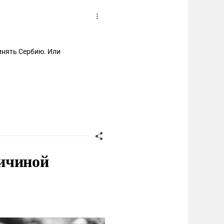
динять Сербию. Или
одой человек Кушнер (ему
ичиной