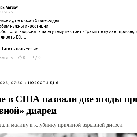
рь Аргиру
01.2025
-моему, неплохая бизнес-идея.
рбам нужны инвестиции.
обо политизировать на эту тему не стоит - Трамп не думает присое
иливать ЕС.
о касается бомбардировок Белгарада США в 1999 г, то ни этот мол
гда было лет 18), ни Трамп к этому отношения не имеют.
Читать полностью
ветить
0
0
026, 07:59 •
НОВОСТИ ДНЯ
е в США назвали две ягоды пр
вной» диареи
али малину и клубнику причиной взрывной диареи