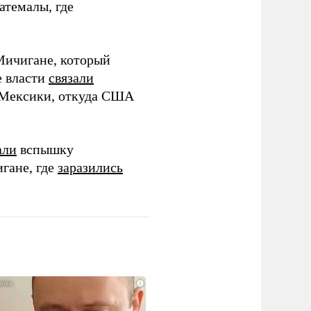
атемалы, где
Мичигане, который
е власти
связали
з Мексики, откуда США
али
вспышку
гане, где
заразились
i