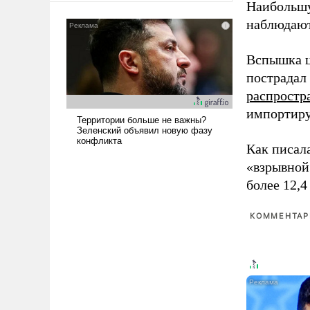
Наибольшу
сложна и амбициозна. Однако
наблюдают
и ее реализация радикально
поднимет наши боевые
возможности.
Вспышка ц
пострадал
распростр
импортиру
Как писал
«взрывной
более 12,4
КОММЕНТАРИ