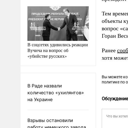
Тем време
объекты к
вопрос «с
Горан Веси
В соцсетях удивились реакции
Вучича на вопрос об
Ранее
соо
«убийстве русских»
хотя може
Вы можете к
политике по 
В Раде назвали
количество «ухилянтов»
Обсуждение
на Украине
Взрывы остановили
работу немецкого завода