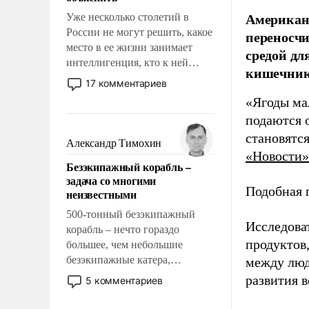
Американс
Уже несколько столетий в
России не могут решить, какое
переносчи
место в ее жизни занимает
средой дл
интеллигенция, кто к ней
кишечник
принадлежит, а кого из нее
17 комментариев
исключили с правом
«Ягоды ма
восстановления и без оного. И
подаются 
чем она отличается от просто
становятс
образованных людей. Иногда
Александр Тимохин
казалось, что эти вопросы
«Новости»
Безэкипажный корабль –
решены раз и навсегда, но –
задача со многими
нет, не решены.
Подобная 
неизвестными
500-тонный безэкипажный
Исследова
корабль – нечто гораздо
продуктов
большее, чем небольшие
безэкипажные катера,
между люд
применение которых уже
развития в
5 комментариев
стало обыденностью. Задача по
созданию такого корабля очень