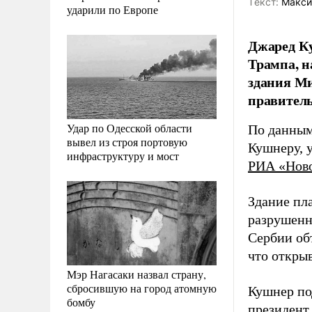
Tекст:
Макси
ударили по Европе
Джаред К
Трампа, н
здания Ми
правитель
Удар по Одесской области
По данным
вывел из строя портовую
Кушнеру, 
инфраструктуру и мост
РИА «Нов
Здание пл
разрушенн
Сербии об
что открыв
Мэр Нагасаки назвал страну,
сбросившую на город атомную
Кушнер по
бомбу
президент