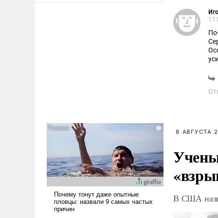
Иго
17.
По
Се
Ос
ус
Чт
то
От
8 АВГУСТА 2
Учены
«взры
В США назв