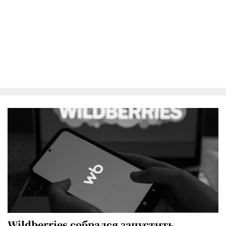
Wildberries собрался запустить