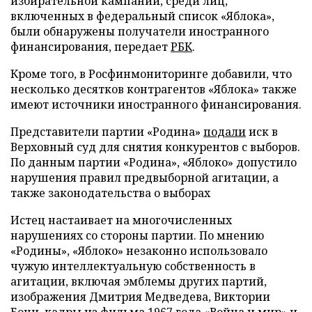
избирательной кампании, среди лиц,
включенных в федеральный список «Яблока»,
были обнаружены получатели иностранного
финансирования, передает
РБК
.
Кроме того, в Росфинмониторинге добавили, что
несколько десятков контрагентов «Яблока» также
имеют источники иностранного финансирования.
Представители партии «Родина»
подали
иск в
Верховный суд для снятия конкурентов с выборов.
По данным партии «Родина», «Яблоко» допустило
нарушения правил предвыборной агитации, а
также законодательства о выборах
Истец настаивает на многочисленных
нарушениях со стороны партии. По мнению
«Родины», «Яблоко» незаконно использовало
чужую интеллектуальную собственность в
агитации, включая эмблемы других партий,
изображения Дмитрия Медведева, Виктории
Бони, кадры из фильма 1967 года «Война и мир» и