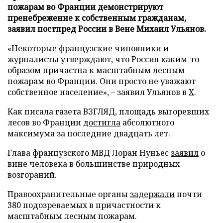
пожарам во Франции демонстрируют
пренебрежение к собственным гражданам,
заявил постпред России в Вене Михаил Ульянов.
«Некоторые французские чиновники и
журналисты утверждают, что Россия каким-то
образом причастна к масштабным лесным
пожарам во Франции. Они просто не уважают
собственное население», – заявил Ульянов в
X
.
Как писала газета ВЗГЛЯД, площадь выгоревших
лесов во Франции
достигла
абсолютного
максимума за последние двадцать лет.
Глава французского МВД Лоран Нуньес
заявил
о
вине человека в большинстве природных
возгораний.
Правоохранительные органы
задержали
почти
380 подозреваемых в причастности к
масштабным лесным пожарам.