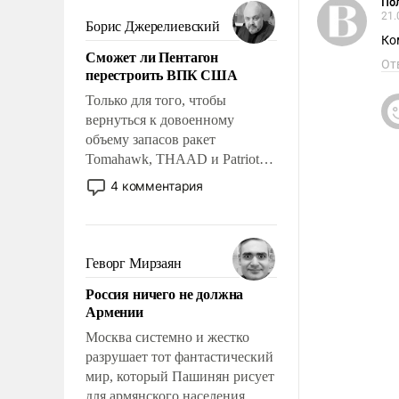
мужественным и твердым под
Пол
21.
ударами судьбы, брать на себя
Борис Джерелиевский
ответственность, помогать
Ко
Сможет ли Пентагон
слабым, идти вперед и
От
перестроить ВПК США
адаптироваться.
Только для того, чтобы
вернуться к довоенному
объему запасов ракет
Tomahawk, THAAD и Patriot
США потребуется более трех
4 комментария
лет. Даже небольшая война с
Ираном опустошила
американские арсеналы.
Сложившаяся ситуация
Геворг Мирзаян
означает многолетний период
Россия ничего не должна
уязвимости США, например,
Армении
перед Китаем.
Москва системно и жестко
разрушает тот фантастический
мир, который Пашинян рисует
для армянского населения.