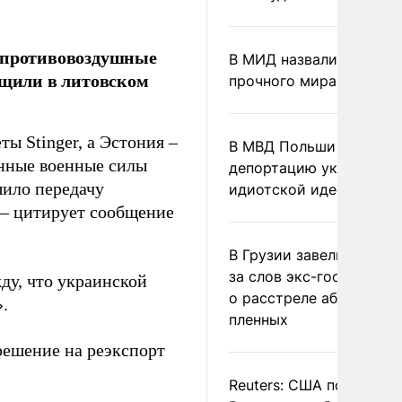
е противовоздушные
В МИД назвали условия
бщили в литовском
прочного мира на Укра
ы Stinger, а Эстония –
В МВД Польши назвали
онные военные силы
депортацию украинцев
шило передачу
идиотской идеей
 – цитирует сообщение
В Грузии завели дело и
за слов экс-госминист
ду, что украинской
о расстреле абхазских
.
пленных
решение на реэкспорт
Reuters: США попросил