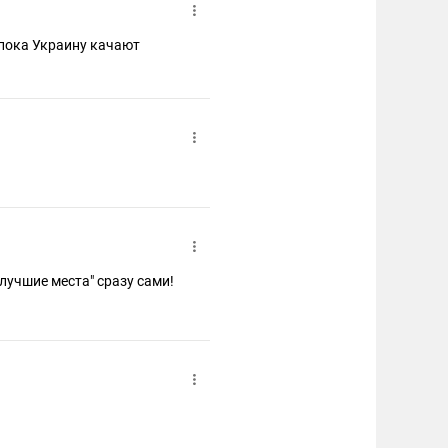
 пока Украину качают
Виктор,не энаю на счёт эшелонов,но занимайте "лучшие места" сразу сами!