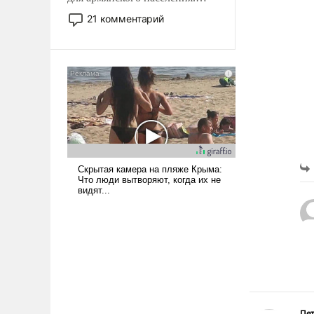
Мир, где политические
21 комментарий
прожекты будут безусловно
оплачиваться за счет
российских
налогоплательщиков и где
Еревану за свои поступки не
нужно отвечать.