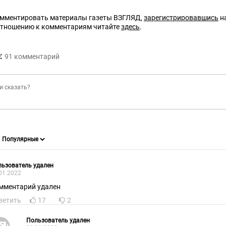
омментировать материалы газеты ВЗГЛЯД,
зарегистрировавшись
на
отношению к комментариям читайте
здесь
.
:
91
комментарий
ьзователь удален
01.2022
мментарий удален
ветить
17
2
Пользователь удален