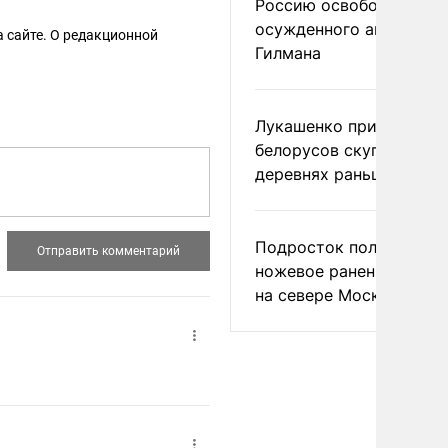
Россию освободить
осужденного американ
 сайте. О редакционной
Гилмана
Лукашенко призвал
белорусов скупать дом
деревнях раньше росси
Подросток получил
ножевое ранение в дра
на севере Москвы