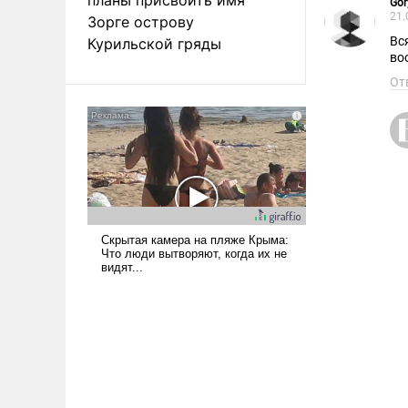
Gor
21.
Зорге острову
Вс
Курильской гряды
во
От