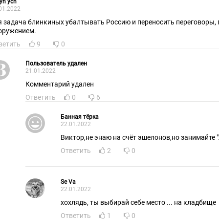
yn ych
01.2022
я задача блинкиных убалтывать Россию и переносить переговоры,
оружением.
ветить
9
0
Пользователь удален
21.01.2022
Комментарий удален
Ответить
0
6
Банная тёрка
22.01.2022
Ответить
2
0
Se Va
22.01.2022
хохлядь, ты выбирай себе место ... на кладбище
Ответить
1
0