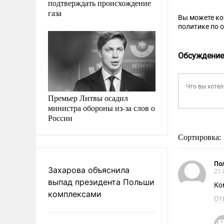
подтверждать происхождение
газа
Вы можете к
политике по 
Обсуждение
Премьер Литвы осадил
министра обороны из-за слов о
России
Сортировка:
Пол
Захарова объяснила
21.
выпад президента Польши
Ко
комплексами
От