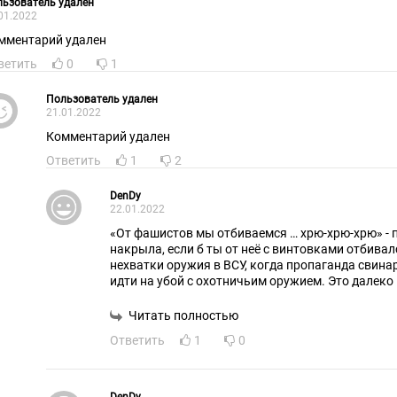
ьзователь удален
01.2022
мментарий удален
ветить
0
1
Пользователь удален
21.01.2022
Комментарий удален
Ответить
1
2
DenDy
22.01.2022
«От фашистов мы отбиваемся … хрю-хрю-хрю» - п
накрыла, если б ты от неё с винтовками отбивал
нехватки оружия в ВСУ, когда пропаганда свина
идти на убой с охотничьим оружием. Это далеко
пук из сарая.
Читать полностью
Ответить
1
0