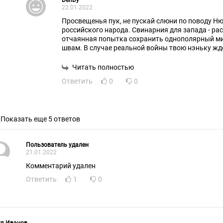
DenDy
22.01.2022
Просвещенья пук, не пускай слюни по поводу Ню
российского народа. Свинарния для запада - ра
отчаянная попытка сохранить однополярный ми
швам. В случае реальной войны твою нэньку ждё
претензии выкатят Польша, Венгрия, Румыния. О
Беларусью, где 80 лет назад вы устроили Хатын
Читать полностью
Ответить
0
0
Показать еще 5 ответов
Пользователь удален
21.01.2022
Комментарий удален
Ответить
1
0