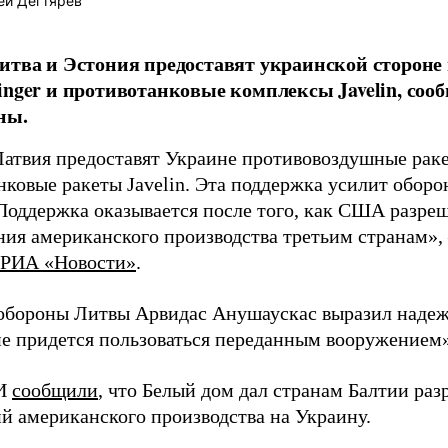
ей Дегтярёв
итва и Эстония предоставят украинской сторон
inger и противотанковые комплексы Javelin, соо
ны.
Латвия предоставят Украине противовоздушные ракет
нковые ракеты Javelin. Эта поддержка усилит обор
Поддержка оказывается после того, как США разре
ния американского производства третьим странам»,
РИА «Новости»
.
обороны Литвы Арвидас Анушаускас выразил надеж
не придется пользоваться переданным вооружением»
МИ
сообщили
, что Белый дом дал странам Балтии раз
й американского производства на Украину.