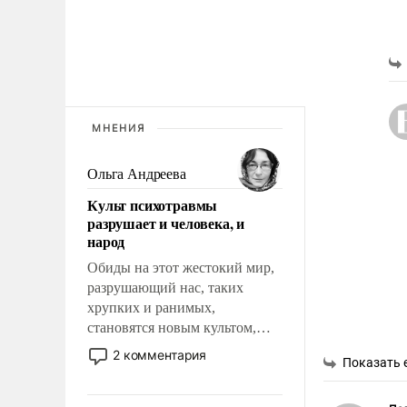
МНЕНИЯ
Ольга Андреева
Культ психотравмы
разрушает и человека, и
народ
Обиды на этот жестокий мир,
разрушающий нас, таких
хрупких и ранимых,
становятся новым культом,
постепенно вытесняя и
2 комментария
Показать 
отменяя традиционное
требование к человеку – быть