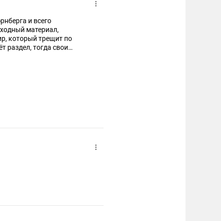
рнберга и всего
сходный материал,
р, который трещит по
т раздел, тогда свои
твечать придётся и перед
ь и «Зимнее волшебство».