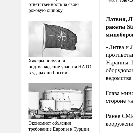
Tекст:
Алекс
ответственность за свою
роковую ошибку
Латвия, Л
ракеты St
миноборо
«Литва и 
противота
Хакеры получили
Украины. 
подтверждение участия НАТО
оборудова
в ударах по России
ведомства
Глава мин
стороне «
Ранее С
Экономист объяснил
вооружени
требование Европы к Турции