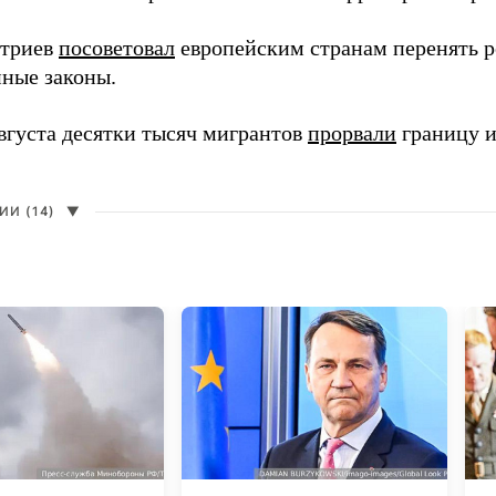
итриев
посоветовал
европейским странам перенять 
ные законы.
августа десятки тысяч мигрантов
прорвали
границу и
И (14)
▼