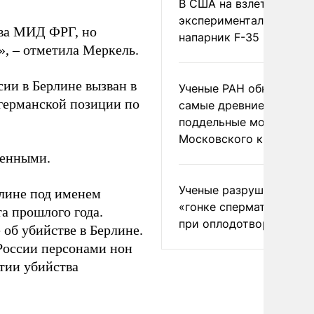
В США на взлете разби
экспериментальный др
лава МИД ФРГ, но
напарник F-35
», – отметила Меркель.
сии в Берлине вызван в
Ученые РАН обнаружил
германской позиции по
самые древние
поддельные монеты
Московского княжеств
венными.
Ученые разрушили миф
рлине под именем
«гонке сперматозоидов
а прошлого года.
при оплодотворении
 об убийстве в Берлине.
России персонами нон
ытии убийства