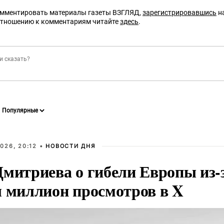
омментировать материалы газеты ВЗГЛЯД,
зарегистрировавшись
на
отношению к комментариям читайте
здесь
.
026, 20:12 •
НОВОСТИ ДНЯ
Дмитриева о гибели Европы из-
л миллион просмотров в X