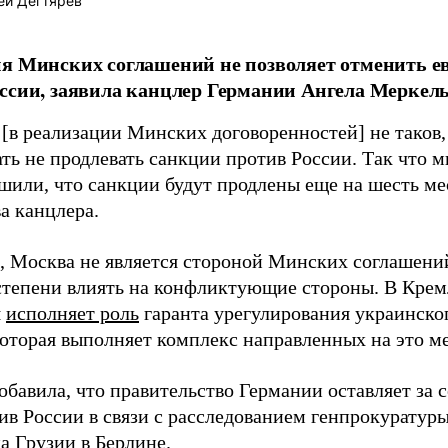
ей Дегтярев
я Минских соглашений не позволяет отменить е
ссии, заявила канцлер Германии Ангела Меркель
 [в реализации Минских договоренностей] не таков
ть не продлевать санкции против России. Так что 
ешили, что санкции будут продлены еще на шесть ме
а канцлера.
 Москва не является стороной Минских соглашений
степени влиять на конфликтующие стороны. В Крем
я
исполняет роль
гаранта урегулирования украинског
которая выполняет комплекс направленных на это ме
обавила, что правительство Германии оставляет за 
ив России в связи с расследованием генпрокуратур
а Грузии в Берлине.