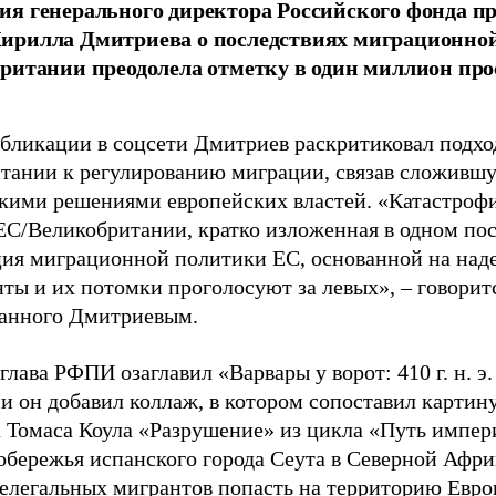
я генерального директора Российского фонда 
ирилла Дмитриева о последствиях миграционно
ритании преодолела отметку в один миллион про
убликации в соцсети Дмитриев раскритиковал подхо
тании к регулированию миграции, связав сложивш
кими решениями европейских властей. «Катастроф
ЕС/Великобритании, кратко изложенная в одном пос
ия миграционной политики ЕС, основанной на наде
ты и их потомки проголосуют за левых», – говоритс
анного Дмитриевым.
глава РФПИ озаглавил «Варвары у ворот: 410 г. н. э
и он добавил коллаж, в котором сопоставил картин
 Томаса Коула «Разрушение» из цикла «Путь импе
обережья испанского города Сеута в Северной Афри
елегальных мигрантов попасть на территорию Евро