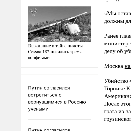
«Мы оставл
должны дл
Ранее гла
министерс
Выжившие в тайге пилоты
делу об уб
Cessna 182 питались тремя
конфетами
Москва
на
Убийство 
Путин согласился
Торнике К
встретиться с
Американ
вернувшимися в Россию
После это
учеными
грата из-з
грузинско
Путин согласился