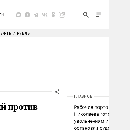
ТИ
НЕФТЬ И РУБЛЬ
ГЛАВНОЕ
ий против
Рабочие портов Одессы
Николаева готовятся к
увольнениям из-за
остановки судоходства