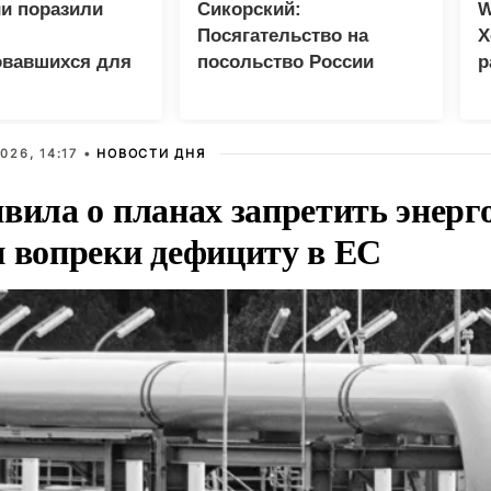
и поразили
Сикорский:
W
Посягательство на
Х
овавшихся для
посольство России
р
 грузов ВСУ
грозит разрывом
дипотношений
026, 14:17 •
НОВОСТИ ДНЯ
вила о планах запретить энерг
и вопреки дефициту в ЕС