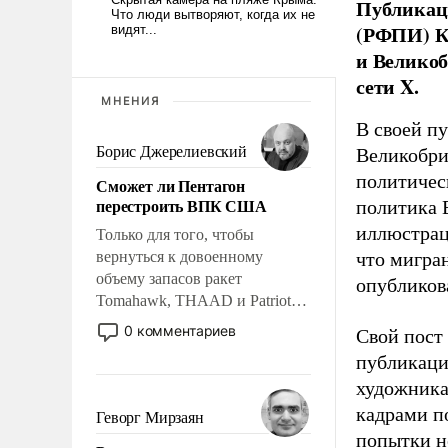
Публикаци
(РФПИ) К
и Великоб
сети X.
МНЕНИЯ
В своей п
Борис Джерелиевский
Великобри
политичес
Сможет ли Пентагон
перестроить ВПК США
политика 
иллюстрац
Только для того, чтобы
вернуться к довоенному
что мигран
объему запасов ракет
опубликов
Tomahawk, THAAD и Patriot
США потребуется более трех
0 комментариев
Свой пост 
лет. Даже небольшая война с
публикаци
Ираном опустошила
художника
американские арсеналы.
Сложившаяся ситуация
кадрами п
Геворг Мирзаян
означает многолетний период
попытки н