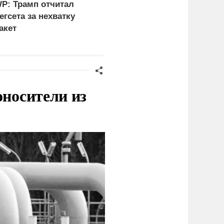
P: Трамп отчитал
В США заявили о
егсета за нехватку
невиданной силе ударо
акет
армии России
оносители из