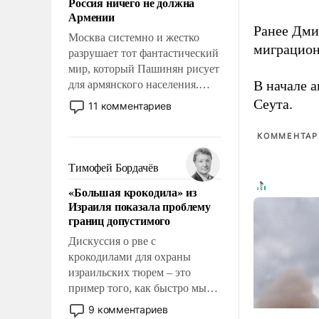
Россия ничего не должна
уязвимости США, например,
Армении
перед Китаем.
Ранее Дм
Москва системно и жестко
миграцион
разрушает тот фантастический
мир, который Пашинян рисует
В начале 
для армянского населения.
Мир, где этому населению все
Сеута.
11 комментариев
должны просто по
определению, где его
КОММЕНТАРИ
политические прожекты будут
беспрекословно оплачиваться
Тимофей Бордачёв
за счет российских
«Большая крокодила» из
налогоплательщиков и где за
Израиля показала проблему
свои поступки не нужно
границ допустимого
отвечать.
Дискуссия о рве с
крокодилами для охраны
израильских тюрем – это
пример того, как быстро мы
двигаемся по пути
9 комментариев