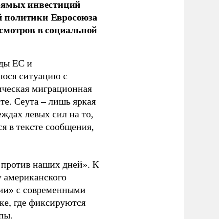
прямых инвестиций
й политики Евросоюза
смотров в социальной
ды ЕС и
уюся ситуацию с
ическая миграционная
те. Сеута – лишь яркая
ждах левых сил на то,
я в тексте сообщения,
. против наших дней». К
у американского
рии» с современными
ке, где фиксируются
пы.