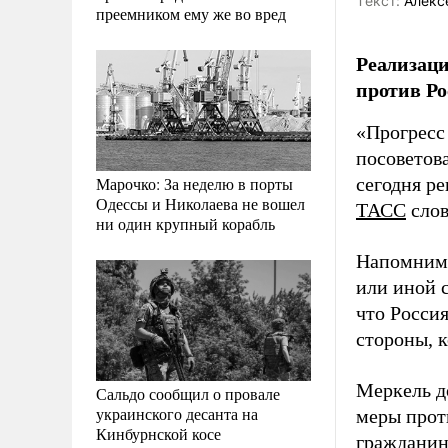
Tекст:
Алекс
преемником ему же во вред
Реализаци
против Ро
«Прогресс
посоветова
Марочко: За неделю в порты
сегодня р
Одессы и Николаева не вошел
ТАСС
слов
ни один крупный корабль
Напомним,
или иной 
что Росси
стороны, 
Меркель д
Сальдо сообщил о провале
украинского десанта на
меры прот
Кинбурнской косе
гражданин