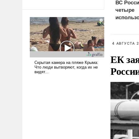
революционных изменений.
ВС Росси
То, что несколько лет назад
четыре
было образом для
использ
псевдонаучной фантастики,
доставки
стало всерьез обсуждаемой
судна
идеей.
4 АВГУСТА 2
ЕК зая
Росси