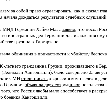
яем за собой право отреагировать, как и сказал г
я начала дождаться результатов судебных слушаний
ва МИД Германии Хайко Маас
заявил
, что посол Рос
тво иностранных дел Германии для изложения ему 
ийстве грузина в Тиргартене.
звала
обвинения в причастности к убийству беспоч
40-летнего
гражданина Грузии
, проживавшего в Бе
. (Зелимхан Хангошвили), было совершено 23 август
ские СМИ
стали писать
о «российском следе» в деле
го Германия
объявила двух сотрудников
посольства 
а того, что Россия якобы мало способствует в раскр
го боевика Хангошвили.