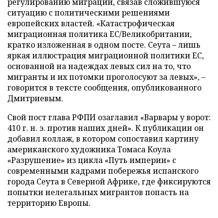
регулированию миграции, связав сложившуюся
ситуацию с политическими решениями
европейских властей. «Катастрофическая
миграционная политика ЕС/Великобритании,
кратко изложенная в одном посте. Сеута – лишь
яркая иллюстрация миграционной политики ЕС,
основанной на надеждах левых сил на то, что
мигранты и их потомки проголосуют за левых», –
говорится в тексте сообщения, опубликованного
Дмитриевым.
Свой пост глава РФПИ озаглавил «Варвары у ворот:
410 г. н. э. против наших дней». К публикации он
добавил коллаж, в котором сопоставил картину
американского художника Томаса Коула
«Разрушение» из цикла «Путь империи» с
современными кадрами побережья испанского
города Сеута в Северной Африке, где фиксируются
попытки нелегальных мигрантов попасть на
территорию Европы.