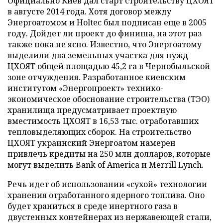
Официально Киев дал старт строительству ЦХОЯТ
в августе 2014 года. Хотя договор между
Энергоатомом и Holtec был подписан еще в 2005
году. Дойдет ли проект до финиша, на этот раз
также пока не ясно. Известно, что Энергоатому
выделили два земельных участка для нужд
ЦХОЯТ общей площадью 45,2 га в Чернобыльской
зоне отчуждения. Разработанное киевским
институтом «Энергопроект» технико-
экономическое обоснование строительства (ТЭО)
хранилища предусматривает проектную
вместимость ЦХОЯТ в 16,53 тыс. отработавших
тепловыделяющих сборок. На строительство
ЦХОЯТ украинский Энергоатом намерен
привлечь кредиты на 250 млн долларов, которые
могут выделить Bank of Ameriсa и Merrill Lynch.
Речь идет об использовании «сухой» технологии
хранения отработанного ядерного топлива. Оно
будет храниться в среде инертного газа в
двустенных контейнерах из нержавеющей стали,