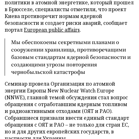
политики в атомной энергетике, который прошел
в Брюсселе, специалисты отметили, что проект
Киева противоречит нормам ядерной
безопасности и создает риски аварий, сообщает
портал
European public affairs
.
Мы обеспокоены секретными планами о
сооружении хранилища, противоречащими
базовым стандартам ядерной безопасности и
создающими угрозы повторения
чернобыльской катастрофы
Семинар провела Организация по атомной
энергии Европы New Nuclear Watch Europe
(NNWE), главной темой обсуждения стал вопрос
обращения с отработавшим ядерным топливом
и радиоактивными отходами (ОЯТ и РАО).
Собравшиеся призвали ввести единый стандарт
обращения с ОЯТ и РАО – не только для стран ЕС,
но и для других европейских государств, в
частности для Украины.