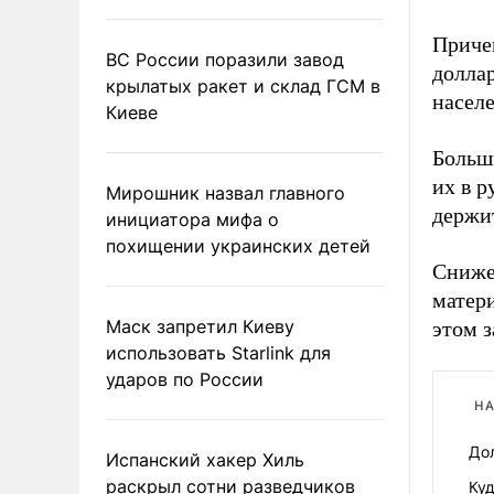
Причем
ВС России поразили завод
долла
крылатых ракет и склад ГСМ в
населе
Киеве
Больш
их в 
Мирошник назвал главного
держит
инициатора мифа о
похищении украинских детей
Сниже
матер
Маск запретил Киеву
этом з
использовать Starlink для
ударов по России
НА
До
Испанский хакер Хиль
раскрыл сотни разведчиков
Куд