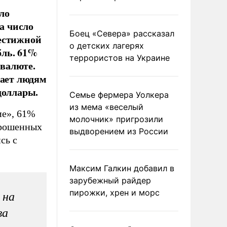
ло
а число
Боец «Севера» рассказал
рестижной
о детских лагерях
бль. 61%
террористов на Украине
валюте.
шает людям
доллары.
Семье фермера Уолкера
из мема «веселый
ие», 61%
молочник» пригрозили
прошенных
выдворением из России
сь с
Максим Галкин добавил в
зарубежный райдер
пирожки, хрен и морс
 на
ва