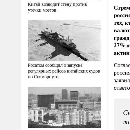
Китай возводит стену против
Стрем
утечки мозгов
росси
тех, к
валют
гражд
27% о
актив
Согла
Росатом сообщил о запуске
регулярных рейсов китайских судов
росси
по Севморпути
заявил
ответо
Сн
ли