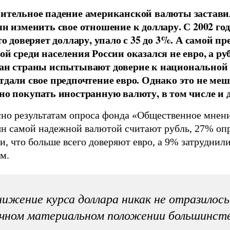
ительное падение американской валюты застави
ян изменить свое отношение к доллару. С 2002 год
то доверяет доллару, упало с 35 до 3%. А самой п
ой среди населения России оказался не евро, а ру
ан страны испытывают доверие к национальной 
тдали свое предпочтение евро. Однако это не ме
но покупать иностранную валюту, в том числе и 
сно результатам опроса фонда «Общественное мнен
ян самой надежной валютой считают рубль, 27% о
и, что больше всего доверяют евро, а 9% затруднили
м.
ижение курса доллара никак не отразилось
чном материальном положении большинст