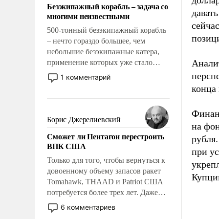
доллар
Безэкипажный корабль – задача со
давать
многими неизвестными
сейчас
500-тонный безэкипажный корабль
позиц
– нечто гораздо большее, чем
небольшие безэкипажные катера,
Анали
применение которых уже стало
обыденностью. Задача по созданию
перспе
1 комментарий
такого корабля очень сложна и
конца 
амбициозна. Однако и ее
реализация радикально поднимет
Финан
наши боевые возможности.
Борис Джерелиевский
на фо
Сможет ли Пентагон перестроить
рубля.
ВПК США
при ус
Только для того, чтобы вернуться к
укреп
довоенному объему запасов ракет
Купци
Tomahawk, THAAD и Patriot США
потребуется более трех лет. Даже
небольшая война с Ираном
6 комментариев
опустошила американские