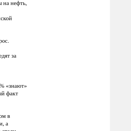
 на нефть,
нской
рос.
едят за
5% «знают»
ый факт
ом в
и, а