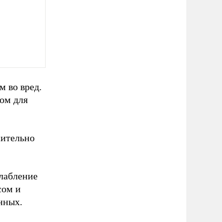
м во вред.
том для
сительно
слабление
сом и
нных.