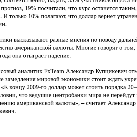
, соответственно, падать, 35% участников опроса н
 прогноз, 19% посчитали, что курс останется таким,
. И только 10% полагают, что доллар вернет утраче
ии.
тики высказывают разные мнения по поводу дальн
ктив американской валюты. Многие говорят о том, 
года она отыграет падение.
совый аналитик FxTeam Александр Купцикевич отме
не замедления мировой экономики стоит ждать укр
 «К концу 2009-го доллар может стоить порядка 20
ловии, что ведущие центробанки мира не перейдут 
лению американской валюты», – считает Александр
кевич.