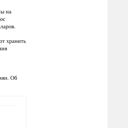
ны на
ос
ларов.
ют хранить
ния
иян. Об