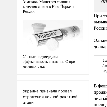
оп
Замглавы Минстроя сравнил
качество жилья в Нью-Йорке и
России
При эт
вызыва
России
Однак
долла
Ученые подтвердили
эффективность витамина C при
лечении рака
В февр
Украина признала провал
прояв
отражения ночной ракетной
чистый
атаки
послед