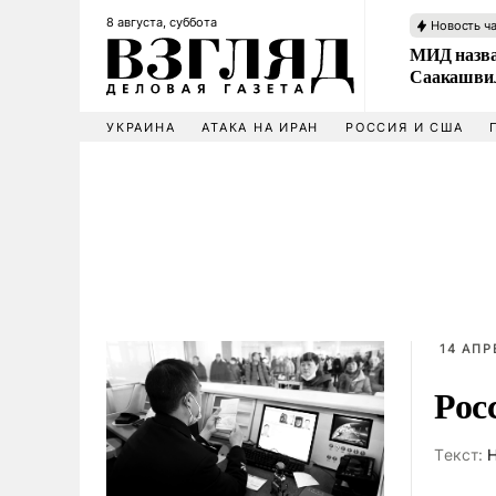
8 августа, суббота
Новость ч
МИД назва
Саакашвил
УКРАИНА
АТАКА НА ИРАН
РОССИЯ И США
14 АПР
Рос
Tекст:
Н