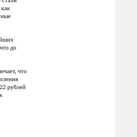
е стали
 как
нные
ейших
что до
чает, что
епления
–22 рублей
к