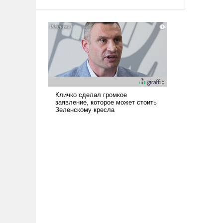
арсеналы. Сложившаяся ситуация
означает многолетний период
уязвимости США, например, перед
Китаем.