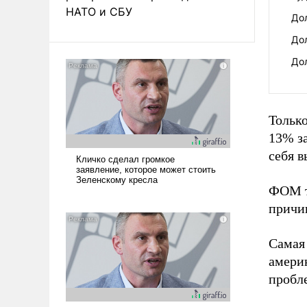
НАТО и СБУ
До
До
Дол
Только
13% за
себя в
ФОМ т
причи
Самая 
амери
пробл