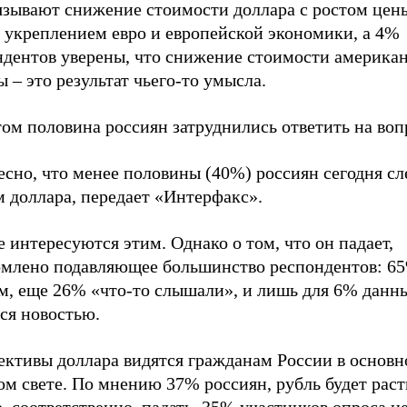
язывают снижение стоимости доллара с ростом цены
с укреплением евро и европейской экономики, а 4%
ндентов уверены, что снижение стоимости америка
 – это результат чьего-то умысла.
ом половина россиян затруднились ответить на воп
сно, что менее половины (40%) россиян сегодня сл
 доллара, передает «Интерфакс».
 интересуются этим. Однако о том, что он падает,
омлено подавляющее большинство респондентов: 6
ом, еще 26% «что-то слышали», и лишь для 6% данн
ся новостью.
ективы доллара видятся гражданам России в основн
м свете. По мнению 37% россиян, рубль будет раст