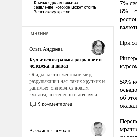
7% св
6% – 
респо
валюты
МНЕНИЯ
При эт
Ольга Андреева
Интере
Культ психотравмы разрушает и
человека, и народ
курсом
Обиды на этот жестокий мир,
58% не
разрушающий нас, таких хрупких и
ранимых, становятся новым
освед
культом, постепенно вытесняя и
об эт
отменяя традиционное требование к
9 комментариев
оказал
человеку – быть мужественным и
твердым под ударами судьбы, брать
Персп
на себя ответственность, помогать
слабым, идти вперед и
мрачно
Александр Тимохин
адаптироваться.