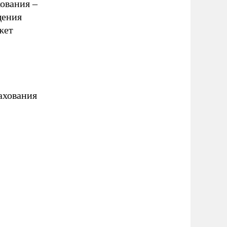
хования –
щения
жет
ахования