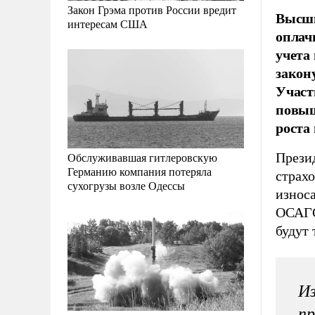
Закон Грэма против России вредит
Высши
интересам США
оплач
учета
закон
Участ
повыш
роста
Прези
Обслуживавшая гитлеровскую
Германию компания потеряла
страх
сухогрузы возле Одессы
износа
ОСАГО
будут
И
пр