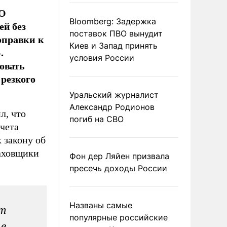
ГО
Bloomberg: Задержка
ей без
поставок ПВО вынудит
поправки к
Киев и Запад принять
.
условия России
овать
резкого
Уральский журналист
Александр Родионов
л, что
погиб на СВО
чета
 закону об
раховщики
Фон дер Ляйен призвала
пресечь доходы России
Названы самые
т
популярные российские
 в