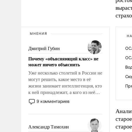
ростом
выраст
страхо
МНЕНИЯ
НА
ОСА
Дмитрий Губин
Почему «объясняющий класс» не
ОС
может ничего объяснить
Во
Уже несколько столетий в России не
Сю
могут решить, какое место в её
жизни занимает интеллигенция, кто
Пр
к ней принадлежит, а кого из неё
исключили с правом
9 комментариев
восстановления и без оного. И чем
Аналит
она отличается от просто
старо
образованных людей. Иногда
казалось, что эти вопросы решены
старое
Александр Тимохин
раз и навсегда, но – нет, не решены.