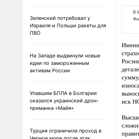
Зеленский потребовал у
Израиля и Польши ракеты для
ПВО
Именн
страх
На Западе выдвинули новые
Росэн
идеи по замороженным
детале
активам России
сумму,
износа
Упавшим БПЛА в Болгарии
выноси
оказался украинский дрон-
иск Н
приманка «Майя»
Высши
сложи
Турция ограничила проход в
правит
Черное море после атак