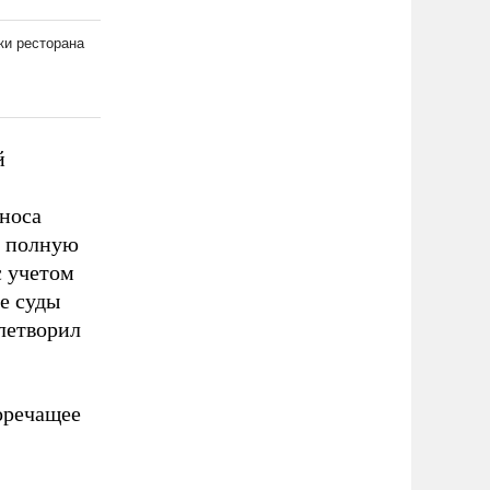
й
зноса
ь полную
с учетом
се суды
летворил
оречащее