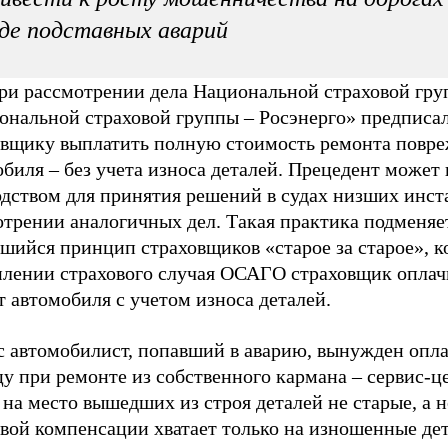
де подставных аварий
ри рассмотрении дела Национальной страховой гру
ональной страховой группы – Росэнерго» предписа
овщику выплатить полную стоимость ремонта повр
биля – без учета износа деталей. Прецедент может
одством для принятия решений в судах низших инс
отрении аналогичных дел. Такая практика подменяе
шийся принцип страховщиков «старое за старое», к
плении страхового случая ОСАГО страховщик оплач
 автомобиля с учетом износа деталей.
с автомобилист, попавший в аварию, вынужден опла
у при ремонте из собственного кармана – сервис-ц
 на место вышедших из строя деталей не старые, а 
вой компенсации хватает только на изношенные дет