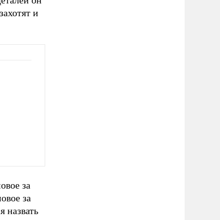
деталей он
захотят и
овое за
овое за
я назвать