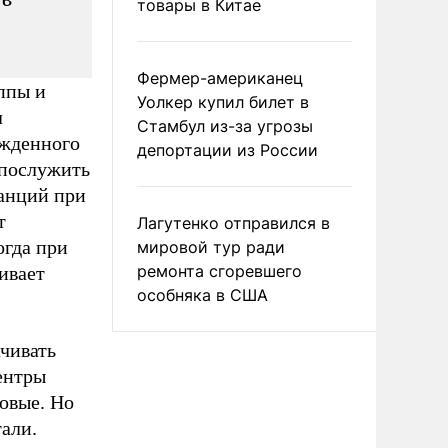
товары в Китае
Фермер-американец
ппы и
Уолкер купил билет в
л
Стамбул из-за угрозы
ежденного
депортации из России
 послужить
танций при
т
Лагутенко отправился в
огда при
мировой тур ради
ремонта сгоревшего
ивает
особняка в США
чивать
ентры
новые. Но
али.