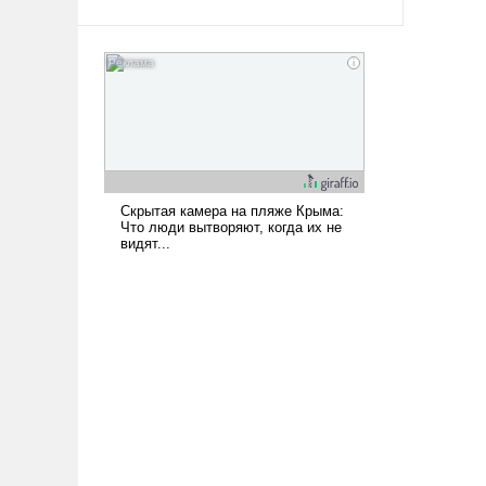
твердым под ударами судьбы, брать
на себя ответственность, помогать
слабым, идти вперед и
адаптироваться.