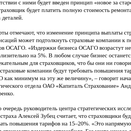
тствии с ними будет введен принцип «новое за стар
траховщик будет платить полную стоимость ремонта
 деталей.
рты отмечают, что изменение принципа выплаты ст
нсаций может подтолкнуть страховые компании к
ов ОСАГО. «Издержки бизнеса ОСАГО возрастут не
лизительно на 5%. В любом случае бизнес останетс
кательным для страховщиков, что бы они ни говори
 страховые компании будут требовать повышения та
 как минимум на эту же величину», – говорит нач
тического отдела ОАО «Капиталъ Страхование» Анд
ренко.
 очередь руководитель центра стратегических иссл
страха Алексей Зубец считает, что страховщики буд
вать повышения тарифов на 15–20%. «Это напрямую 