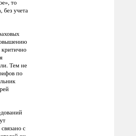
ое», то
, без учета
раховых
 повышению
 критично
я
ли. Тем не
рифов по
альник
рей
едований
ут
связано с