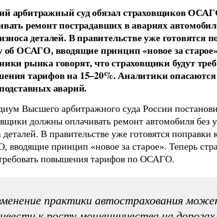
й арбитражный суд обязал страховщиков ОСА
ивать ремонт пострадавших в авариях автомобил
 износа деталей. В правительстве уже готовятся 
у об ОСАГО, вводящие принцип «новое за старое»
ники рынка говорят, что страховщики будут треб
ения тарифов на 15–20%. Аналитики опасаются 
 подставных аварий.
диум Высшего арбитражного суда России постанови
овщики должны оплачивать ремонт автомобиля без у
 деталей. В правительстве уже готовятся поправки к
, вводящие принцип «новое за старое». Теперь ст
 требовать повышения тарифов по ОСАГО.
зменение практики автострахования може
ивести к росту мошенничества на дорогах