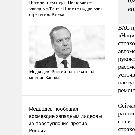
Военный эксперт: Выбивание
заводов «Файер Пойнт» подрывает
ви
стратегию Киева
ВАС п
«Наци
страх
автомо
руков
рассм
Медведев: России наплевать на
устояв
мнение Запада
насту
ремонт
Сейча
Медведев пообещал
разниц
возмездие западным лидерам
ставят
за преступления против
страхо
России