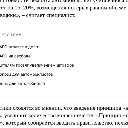
 стоимости ремонта автомобиля. Без учета износа 
ет на 15–20%, возмещения потерь в равном объеме 
вщики», – считает специалист.
 ЭТУ ТЕМУ
ГО вгоняет в долги
АГО на свободе
дителям грозят увеличением штрафов
рприз для автомобилистов
яник для автолюбителя
ики сходятся во мнении, что введение принципа «н
е» увеличит количество мошенничеств. «Принцип «н
», который собирается вводить правительство, нельз