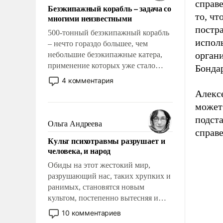
справе
Безэкипажный корабль – задача со
то, чт
многими неизвестными
постр
500-тонный безэкипажный корабль
исполь
– нечто гораздо большее, чем
орган
небольшие безэкипажные катера,
применение которых уже стало
Бонда
обыденностью. Задача по созданию
4 комментария
такого корабля очень сложна и
Алексе
амбициозна. Однако и ее
может 
реализация радикально поднимет
подст
наши боевые возможности.
Ольга Андреева
справ
Культ психотравмы разрушает и
человека, и народ
Обиды на этот жестокий мир,
разрушающий нас, таких хрупких и
ранимых, становятся новым
культом, постепенно вытесняя и
отменяя традиционное требование к
10 комментариев
человеку – быть мужественным и