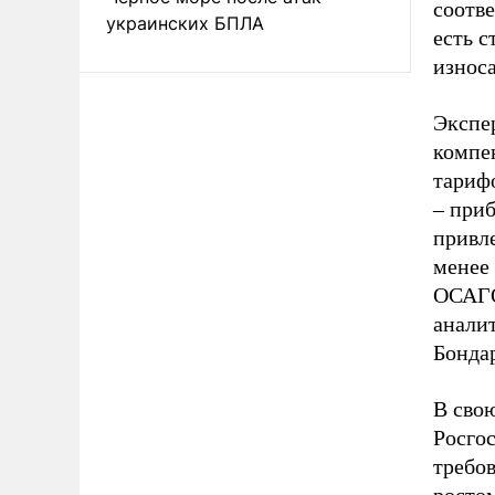
соотве
украинских БПЛА
есть с
износа
Экспе
компе
тариф
– приб
привле
менее
ОСАГО
анали
Бонда
В свою
Росгос
требо