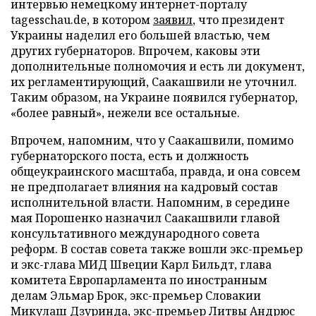
интервью немецкому интернет-порталу
tagesschau.de, в котором
заявил
, что президент
Украины наделил его большей властью, чем
других губернаторов. Впрочем, каковы эти
дополнительные полномочия и есть ли документ,
их регламентирующий, Саакашвили не уточнил.
Таким образом, на Украине появился губернатор,
«более равный», нежели все остальные.
Впрочем, напомним, что у Саакашвили, помимо
губернаторского поста, есть и должность
общеукраинского масштаба, правда, и она совсем
не предполагает влияния на кадровый состав
исполнительной власти. Напомним, в середине
мая Порошенко назначил Саакашвили главой
консультативного международного совета
реформ. В состав совета также вошли экс-премьер
и экс-глава МИД Швеции Карл Бильдт, глава
комитета Европарламента по иностранным
делам Эльмар Брок, экс-премьер Словакии
Микулаш Дзуринда, экс-премьер Литвы Андрюс