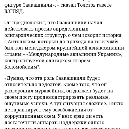
фигуре Саакашвили», – сказал Толстов газете
ВЗГЛЯД.
Он предположил, что Саакашвили начал
действовать против определенных
олигархических структур, о чем говорит история
с Антонюком, который до прихода на госслужбу
был топ-менеджером крупнейшей авиакомпании
страны – «Международные авиалинии Украины»,
контролируемой олигархом Игорем
Коломойским*.
«Думаю, что эта роль Саакашвили будет
относительно недолгой. Кроме того, что он
разворошил муравейник, он должен будет на
своем посту продемонстрировать реальные,
ощутимые успехи. А тут ситуация сложнее. Никто
не гарантирует ему освобождения от
коррупционных схем. У него вряд ли есть
достаточный аппарат. Поддержки одного
президента явно недостаточно, для этого нужно