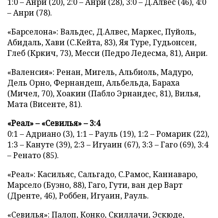
1:0 – Анри (20), 2:0 – Анри (28), 3:0 – Д.Алвес (46), 4:0
– Анри (78).
«Барселона»: Вальдес, Д.Алвес, Маркес, Пуйоль,
Абидаль, Хави (С.Кейта, 83), Яя Туре, Гудьонсен,
Глеб (Кркич, 73), Месси (Педро Ледесма, 81), Анри.
«Валенсия»: Ренан, Мигель, Альбиоль, Мадуро,
Дель Орно, Фернандеш, Альбельда, Бараха
(Мичел, 70), Хоакин (Пабло Эрнандес, 81), Вилья,
Мата (Висенте, 81).
«Реал» – «Севилья» – 3:4
0:1 – Адриано (3), 1:1 – Рауль (19), 1:2 – Ромарик (22),
1:3 – Кануте (39), 2:3 – Игуаин (67), 3:3 – Гаго (69), 3:4
– Ренато (85).
«Реал»: Касильяс, Сальгадо, С.Рамос, Каннаваро,
Марсело (Буэно, 88), Гаго, Гути, ван дер Варт
(Дренте, 46), Роббен, Игуаин, Рауль.
«Севилья»: Палоп, Конко, Скиллачи, Эскюде,