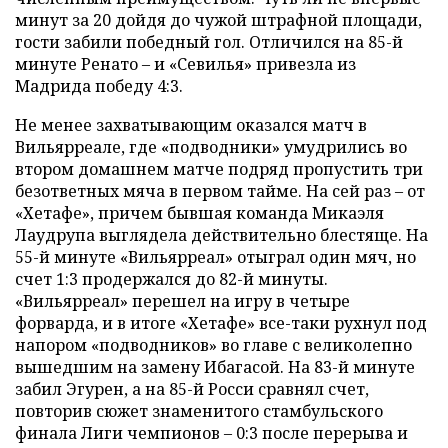
минут за 20 дойдя до чужой штрафной площади,
гости забили победный гол. Отличился на 85-й
минуте Ренато – и «Севилья» привезла из
Мадрида победу 4:3.
Не менее захватывающим оказался матч в
Вильярреале, где «подводники» умудрились во
втором домашнем матче подряд пропустить три
безответных мяча в первом тайме. На сей раз – от
«Хетафе», причем бывшая команда Микаэля
Лаудрупа выглядела действительно блестяще. На
55-й минуте «Вильярреал» отыграл один мяч, но
счет 1:3 продержался до 82-й минуты.
«Вильярреал» перешел на игру в четыре
форварда, и в итоге «Хетафе» все-таки рухнул под
напором «подводников» во главе с великолепно
вышедшим на замену Ибагасой. На 83-й минуте
забил Эгурен, а на 85-й Росси сравнял счет,
повторив сюжет знаменитого стамбульского
финала Лиги чемпионов – 0:3 после перерыва и