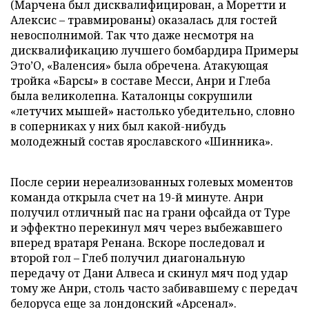
(Марчена был дисквалифицирован, а Моретти и
Алексис – травмированы) оказалась для гостей
невосполнимой. Так что даже несмотря на
дисквалификацию лучшего бомбардира Примеры
Это’О, «Валенсия» была обречена. Атакующая
тройка «Барсы» в составе Месси, Анри и Глеба
была великолепна. Каталонцы сокрушили
«летучих мышей» настолько убедительно, словно
в соперниках у них был какой-нибудь
молодежный состав ярославского «Шинника».
После серии нереализованных голевых моментов
команда открыла счет на 19-й минуте. Анри
получил отличный пас на грани офсайда от Туре
и эффектно перекинул мяч через выбежавшего
вперед вратаря Ренана. Вскоре последовал и
второй гол – Глеб получил диагональную
передачу от Дани Алвеса и скинул мяч под удар
тому же Анри, столь часто забивавшему с передач
белоруса еще за лондонский «Арсенал».