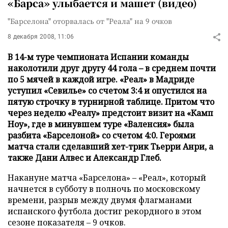
«Барса» улыбается и машет (видео)
"Барселона" оторвалась от "Реала" на 9 очков
8 декабря 2008, 11:06
В 14-м туре чемпионата Испании команды
наколотили друг другу 44 гола – в среднем почти
по 5 мячей в каждой игре. «Реал» в Мадриде
уступил «Севилье» со счетом 3:4 и опустился на
пятую строчку в турнирной таблице. Притом что
через неделю «Реалу» предстоит визит на «Камп
Ноу», где в минувшем туре «Валенсия» была
разбита «Барселоной» со счетом 4:0. Героями
матча стали сделавший хет-трик Тьерри Анри, а
также Дани Алвес и Александр Глеб.
Накануне матча «Барселона» – «Реал», который
начнется в субботу в полночь по московскому
времени, разрыв между двумя флагманами
испанского футбола достиг рекордного в этом
сезоне показателя – 9 очков.