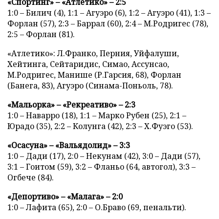
«Спортинг» – «Атлетико» – 2:5
1:0 – Билич (4), 1:1 – Агуэро (6), 1:2 – Агуэро (41), 1:3 –
Форлан (57), 2:3 – Баррал (60), 2:4 – М.Родригес (78),
2:5 – Форлан (81).
«Атлетико»: Л.Франко, Перния, Уйфалуши,
Хейтинга, Сейтаридис, Симао, Ассунсао,
М.Родригес, Манише (Р.Гарсия, 68), Форлан
(Банега, 83), Агуэро (Синама-Поньоль, 78).
«Мальорка» – «Рекреативо» – 2:3
1:0 – Наварро (18), 1:1 – Марко Рубен (25), 2:1 –
Юрадо (35), 2:2 – Колунга (42), 2:3 – Х.Фуэго (53).
«Осасуна» – «Вальядолид» – 3:3
1:0 – Дади (17), 2:0 – Некунам (42), 3:0 – Дади (57),
3:1 – Гоитом (59), 3:2 – Фланьо (64, автогол), 3:3 –
Огбече (84).
«Депортиво» – «Малага» – 2:0
1:0 – Лафита (65), 2:0 – О.Браво (69, пенальти).