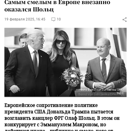
Самым смелым в Европе внезапно
оказался Шольц
19 февраля 2025, 16:45
10
Фото: Bernd Von Jutrczenka/DPA/
ТАСС
Европейское сопротивление политике
президента США Дональда Трампа пытается
возглавить канцлер ФРГ Олаф Шольц. В этом он
конкурирует с Эммануэлем Макроном, но
действует иначе – публично и смело, чего от