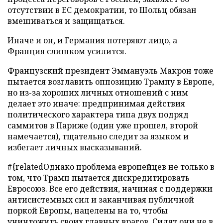
отсутствии в ЕС демократии, то Шольц обязан
вмешиваться и защищаться.
Иначе и он, и Германия потеряют лицо, а
Франция слишком усилится.
Французский президент Эммануэль Макрон тоже
пытается возглавить оппозицию Трампу в Европе,
но из-за хороших личных отношений с ним
делает это иначе: предпринимая действия
политического характера типа двух подряд
саммитов в Париже (один уже прошел, второй
намечается), тщательно следит за языком и
избегает личных высказываний.
#{relatedОднако проблема европейцев не только в
том, что Трамп пытается дискредитировать
Евросоюз. Все его действия, начиная с поддержки
антисистемных сил и заканчивая публичной
поркой Европы, нацелены на то, чтобы
уничтожить своих главных врагов. Сидят они не в