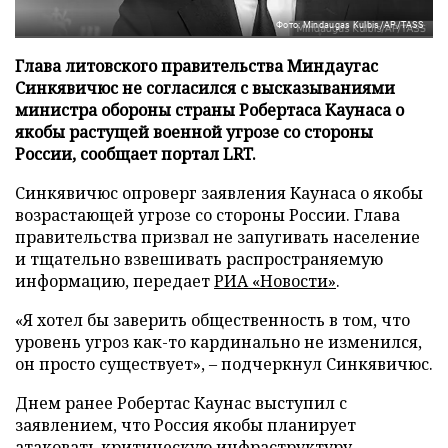
Фото: Mindaugas Kulbis/AP/TASS
Глава литовского правительства Миндаугас
Синкявичюс не согласился с высказываниями
министра обороны страны Робертаса Каунаса о
якобы растущей военной угрозе со стороны
России, сообщает портал LRT.
Синкявичюс опроверг заявления Каунаса о якобы
возрастающей угрозе со стороны России. Глава
правительства призвал не запугивать население
и тщательно взвешивать распространяемую
информацию, передает
РИА «Новости»
.
«Я хотел бы заверить общественность в том, что
уровень угроз как-то кардинально не изменился,
он просто существует», – подчеркнул Синкявичюс.
Днем ранее Робертас Каунас выступил с
заявлением, что Россия якобы планирует
атаковать критическую инфраструктуру