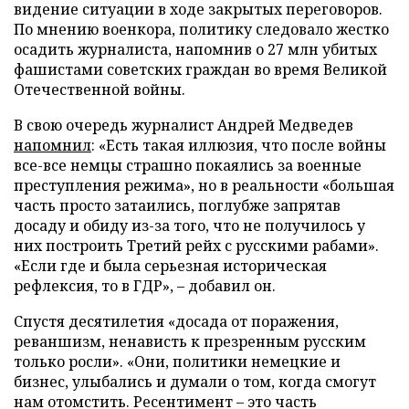
видение ситуации в ходе закрытых переговоров.
По мнению военкора, политику следовало жестко
осадить журналиста, напомнив о 27 млн убитых
фашистами советских граждан во время Великой
Отечественной войны.
В свою очередь журналист Андрей Медведев
напомнил
: «Есть такая иллюзия, что после войны
все-все немцы страшно покаялись за военные
преступления режима», но в реальности «большая
часть просто затаились, поглубже запрятав
досаду и обиду из-за того, что не получилось у
них построить Третий рейх с русскими рабами».
«Если где и была серьезная историческая
рефлексия, то в ГДР», – добавил он.
Спустя десятилетия «досада от поражения,
реваншизм, ненависть к презренным русским
только росли». «Они, политики немецкие и
бизнес, улыбались и думали о том, когда смогут
нам отомстить. Ресентимент – это часть