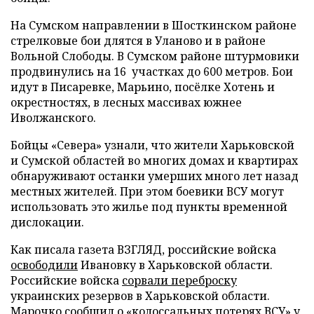
На Сумском направлении в Шосткинском районе
стрелковые бои длятся в Уланово и в районе
Вольной Слободы. В Сумском районе штурмовики
продвинулись на 16 участках до 600 метров. Бои
идут в Писаревке, Марьино, посёлке Хотень и
окрестностях, в лесных массивах южнее
Иволжанского.
Бойцы «Севера» узнали, что жители Харьковской
и Сумской областей во многих домах и квартирах
обнаруживают останки умерших много лет назад
местных жителей. При этом боевики ВСУ могут
использовать это жилье под пункты временной
дислокации.
Как писала газета ВЗГЛЯД, российские войска
освободили
Ивановку в Харьковской области.
Российские войска
сорвали переброску
украинских резервов в Харьковской области.
Марочко
сообщил
о «колоссальных потерях ВСУ» у