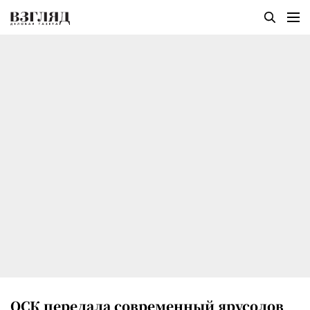
ОСК передала современный ярусолов