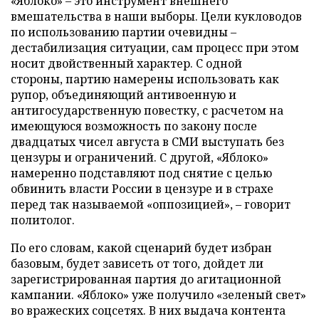
«Яблоко» – это инструмент внешнего
вмешательства в наши выборы. Цели кукловодов
по использованию партии очевидны –
дестабилизация ситуации, сам процесс при этом
носит двойственный характер. С одной
стороны, партию намерены использовать как
рупор, объединяющий антивоенную и
антигосударственную повестку, с расчетом на
имеющуюся возможность по закону после
двадцатых чисел августа в СМИ выступать без
цензуры и ограничений. С другой, «Яблоко»
намеренно подставляют под снятие с целью
обвинить власти России в цензуре и в страхе
перед так называемой «оппозицией», – говорит
политолог.
По его словам, какой сценарий будет избран
базовым, будет зависеть от того, дойдет ли
зарегистрированная партия до агитационной
кампании. «Яблоко» уже получило «зеленый свет»
во вражеских соцсетях. В них выдача контента