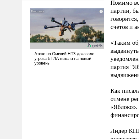
Помимо во
американские арсеналы.
партии, б
Сложившаяся ситуация
говорится,
означает многолетний период
уязвимости США, например,
счетов и 
перед Китаем.
«Таким об
выдвинуты
уведомлени
партия "Я
выдвижения
Как писал
отмене ре
«Яблоко».
финансиро
Лидер КП
киевского