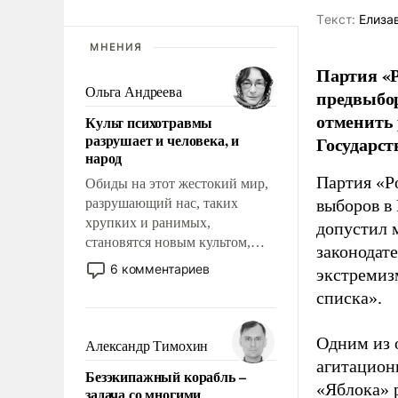
Tекст:
Елиза
МНЕНИЯ
Партия «Р
Ольга Андреева
предвыбор
отменить 
Культ психотравмы
разрушает и человека, и
Государст
народ
Партия «Р
Обиды на этот жестокий мир,
разрушающий нас, таких
выборов в
хрупких и ранимых,
допустил 
становятся новым культом,
законодат
постепенно вытесняя и
6 комментариев
экстремиз
отменяя традиционное
списка».
требование к человеку – быть
мужественным и твердым под
ударами судьбы, брать на себя
Одним из 
Александр Тимохин
ответственность, помогать
агитацион
Безэкипажный корабль –
слабым, идти вперед и
«Яблока» 
задача со многими