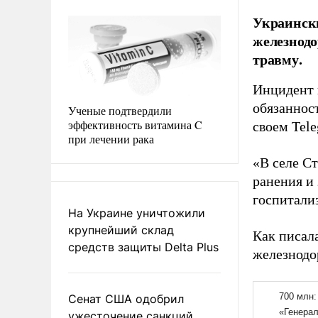
Украински
железнодо
травму.
Инцидент 
обязаннос
Ученые подтвердили
эффективность витамина C
своем Tele
при лечении рака
«В селе С
ранения и
госпитали
На Украине уничтожили
крупнейший склад
Как писал
средств защиты Delta Plus
железнодо
Сенат США одобрил
ужесточение санкций