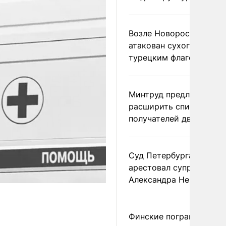
Возле Новороссийска
атакован сухогруз под
турецким флагом
Минтруд предложил
расширить список
получателей двух пенс
Суд Петербурга заочно
арестовал супругу
Александра Невзорова
Финские пограничники