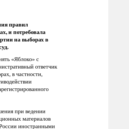
ния правил
ах, и потребовала
ртии на выборах в
уд.
нять «Яблоко» с
инистративный ответчик
ах, в частности,
тиводействии
зарегистрированного
шения при ведении
ационных материалов
в России иностранными