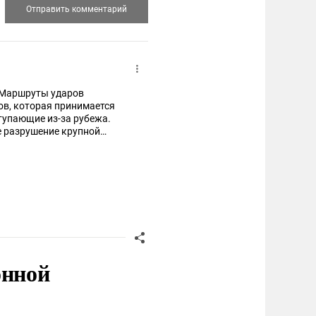
. Маршруты ударов
ов, которая принимается
тупающие из-за рубежа.
ое разрушение крупной
ду чёткий сигнал - мы
онной