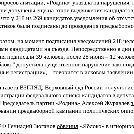
просов агитации, «Родина» указала на нарушения, 
ыли допущены еще на этапе выдвижения кандидатов. 
 что у 218 из 269 кандидатов уведомления об отсу
активов были подписаны до проведения предвыборног
разом, на момент подписания уведомлений 218 чело
ми кандидатами на съезде. Непосредственно в дни 
я подписали 39 человек, после 28 июня – 12 челов
блоко" допустила существенное нарушение законода
 и регистрации», – говорится в исковом заявлении
а газета ВЗГЛЯД, Верховный суд России
получил
ис
гистрации федерального списка кандидатов в депут
 Председатель партии «Родина» Алексей Журавлев
з
вании предвыборной кампании политических оппо
РФ Геннадий Зюганов
обвинил
«Яблоко» в игнорир
 режима.