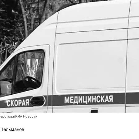
верстова/РИА Новости
 Тельманов