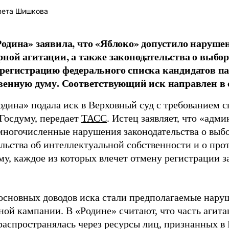
вета Шишкова
одина» заявила, что «Яблоко» допустило наруше
ной агитации, а также законодательства о выбор
регистрацию федерального списка кандидатов па
венную думу. Соответствующий иск направлен в с
одина» подала иск в Верховный суд с требованием с
 Госдуму, передает
ТАСС
. Истец заявляет, что «адм
многочисленные нарушения законодательства о выбор
ельства об интеллектуальной собственности и о про
му, каждое из которых влечет отмену регистрации 
основных доводов иска стали предполагаемые нару
ной кампании. В «Родине» считают, что часть агит
распространялась через ресурсы лиц, признанных 