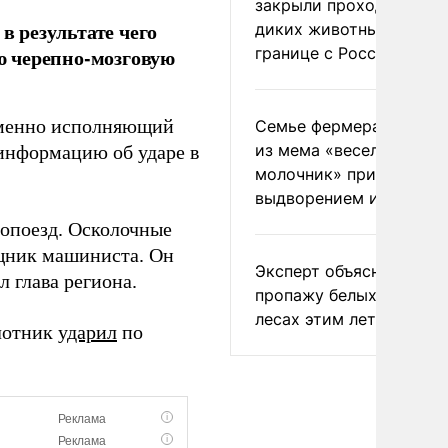
закрыли проходы для
в результате чего
диких животных на
границе с Россией
ю черепно-мозговую
еменно исполняющий
Семье фермера Уолкер
из мема «веселый
 информацию об ударе в
молочник» пригрозили
выдворением из Росси
ропоезд. Осколочные
щник машиниста. Он
Эксперт объяснил
 глава региона.
пропажу белых грибов 
лесах этим летом
илотник
ударил
по