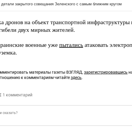
ка дронов на объект транспортной инфраструктуры 
гибели двух мирных жителей.
краинские военные уже
пытались
атаковать электро
уземка.
омментировать материалы газеты ВЗГЛЯД,
зарегистрировавшись
на
отношению к комментариям читайте
здесь
.
:
1
комментарий