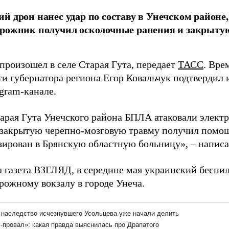
й дрон нанес удар по составу в Унечском районе, 
рожник получил осколочные ранения и закрыту
произошел в селе Старая Гута, передает
ТАСС
. Вр
ти губернатора региона Егор Ковальчук подтвердил
gram-канале.
тарая Гута Унечского района БПЛА атаковали элект
 закрытую черепно-мозговую травму получил помо
зирован в Брянскую областную больницу», – написал
а газета ВЗГЛЯД, в середине мая украинский бесп
рожному вокзалу в городе Унеча.