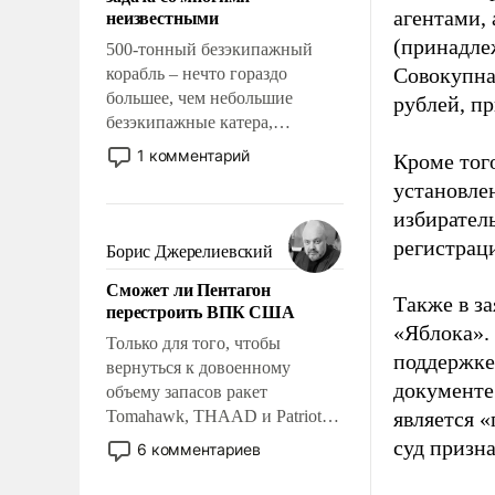
адаптироваться.
неизвестными
агентами,
(принадле
500-тонный безэкипажный
Совокупная
корабль – нечто гораздо
большее, чем небольшие
рублей, пр
безэкипажные катера,
применение которых уже
1 комментарий
Кроме тог
стало обыденностью. Задача по
установле
созданию такого корабля очень
избиратель
сложна и амбициозна. Однако
и ее реализация радикально
регистрац
Борис Джерелиевский
поднимет наши боевые
Сможет ли Пентагон
возможности.
Также в з
перестроить ВПК США
«Яблока».
Только для того, чтобы
поддержке
вернуться к довоенному
документе
объему запасов ракет
Tomahawk, THAAD и Patriot
является 
США потребуется более трех
суд призн
6 комментариев
лет. Даже небольшая война с
Ираном опустошила