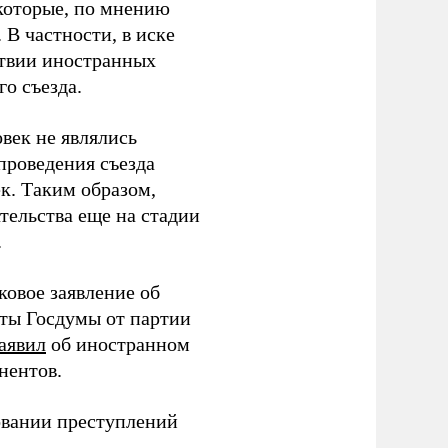
которые, по мнению
В частности, в иске
тствии иностранных
о съезда.
век не являлись
проведения съезда
ек. Таким образом,
тельства еще на стадии
.
ковое заявление об
аты Госдумы от партии
аявил
об иностранном
нентов.
овании преступлений