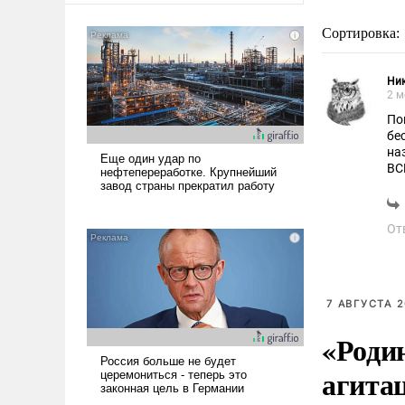
Сортировка:
Ник
2 м
По
бе
на
ВС
ге
От
7 АВГУСТА 2
«Роди
агита