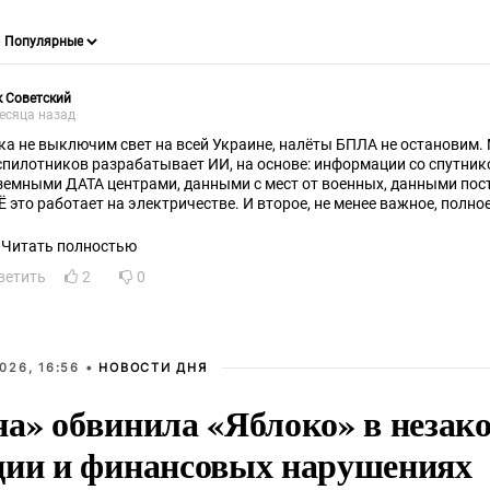
 Советский
есяца назад
ка не выключим свет на всей Украине, налёты БПЛА не остановим
спилотников разрабатывает ИИ, на основе: информации со спутник
земными ДАТА центрами, данными с мест от военных, данными пос
Ё это работает на электричестве. И второе, не менее важное, полн
нерации на Украине, после провокационных атак на ЗАЭС, даст Запа
больше ни шагу назад не сделаем. Получат все.
Читать полностью
ветить
2
0
026, 16:56 •
НОВОСТИ ДНЯ
на» обвинила «Яблоко» в незак
ции и финансовых нарушениях