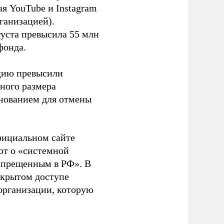
я YouTube и Instagram
ганизацией).
густа превысила 55 млн
фонда.
ацию превысили
ного размера
основанием для отмены
фициальном сайте
ют о «системной
апрещенным в РФ». В
ткрытом доступе
организации, которую