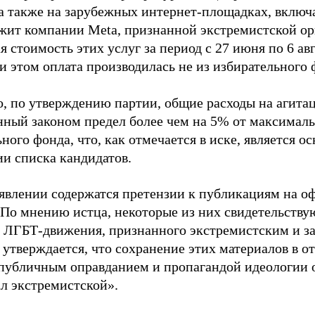
 а также на зарубежных интернет-площадках, включа
жит компании Meta, признанной экстремистской ор
 стоимость этих услуг за период с 27 июня по 6 ав
и этом оплата производилась не из избирательного 
о, по утверждению партии, общие расходы на агит
нный законом предел более чем на 5% от максималь
ного фонда, что, как отмечается в иске, является 
ии списка кандидатов.
аявлении содержатся претензии к публикациям на о
 По мнению истца, некоторые из них свидетельству
 ЛГБТ-движения, признанного экстремистским и з
 утверждается, что сохранение этих материалов в о
«публичным оправданием и пропагандой идеологии 
ал экстремистской».