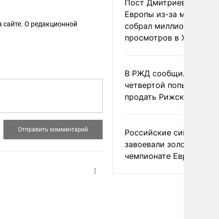
Пост Дмитриева о гибе
Европы из-за мигранто
 сайте. О редакционной
собрал миллион
просмотров в X
В РЖД сообщили о
четвертой попытке
продать Рижский вокза
Российские синхронис
завоевали золото на
чемпионате Европы