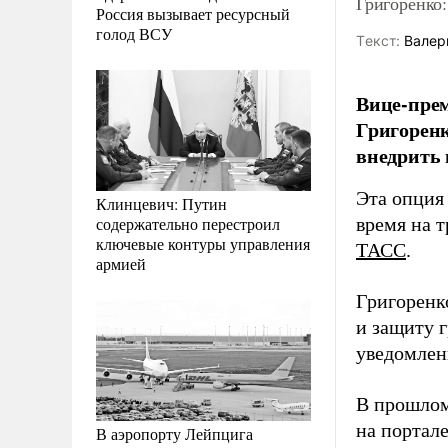
Григоренко:
Россия вызывает ресурсный
голод ВСУ
Tекст:
Валер
Вице-прем
Григоренк
внедрить 
Эта опция
Клинцевич: Путин
содержательно перестроил
время на 
ключевые контуры управления
ТАСС
.
армией
Григоренк
и защиту 
уведомлен
В прошло
на портал
В аэропорту Лейпцига