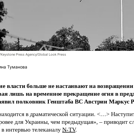
/Keystone Press Agency/Global Look Press
ина Туманова
е власти больше не настаивают на возвращении
ая лишь на временное прекращение огня в пред
заявил полковник Генштаба ВС Австрии Маркус Р
находится в драматической ситуации. <…> Наступит 
уровее для Украины, чем предыдущая», – приводит с
в интервью телеканалу
N-TV
.