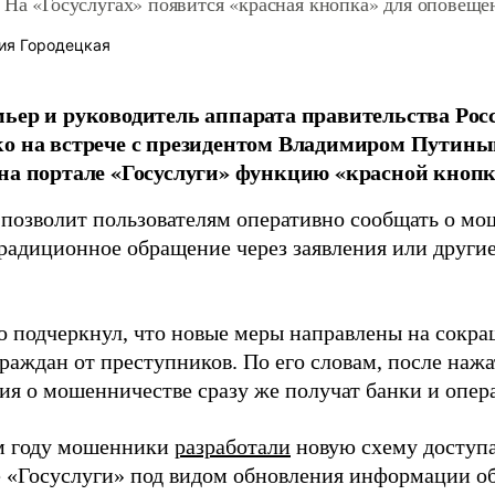
 На «Госуслугах» появится «красная кнопка» для оповещ
ия Городецкая
ьер и руководитель аппарата правительства Ро
о на встрече с президентом Владимиром Путины
на портале «Госуслуги» функцию «красной кнопк
 позволит пользователям оперативно сообщать о мош
традиционное обращение через заявления или другие
о подчеркнул, что новые меры направлены на сокр
граждан от преступников. По его словам, после наж
ия о мошенничестве сразу же получат банки и опера
м году мошенники
разработали
новую схему доступа
е «Госуслуги» под видом обновления информации об