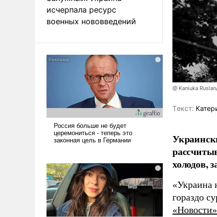
исчерпала ресурс
военных нововведений
@ Kaniuka Ruslan
Tекст:
Катер
Украински
рассчитыв
холодов, 
«Украина 
гораздо с
«Новости»