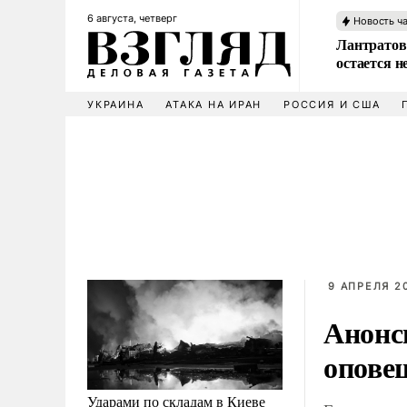
6 августа, четверг
Новость ч
Лантратов
остается н
УКРАИНА
АТАКА НА ИРАН
РОССИЯ И США
9 АПРЕЛЯ 20
Анонс
опове
Ударами по складам в Киеве