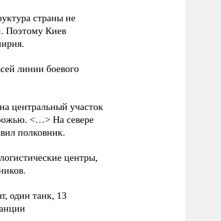
руктура страны не
и. Поэтому Киев
мирия.
всей линии боевого
 на центральный участок
рожью. <…> На севере
вил полковник.
логистические центры,
ников.
, один танк, 13
танции