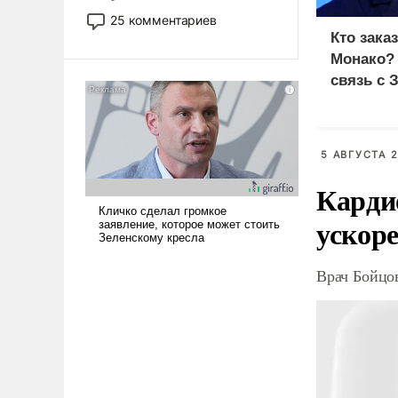
то это уже стараются не
25 комментариев
использовать – так же, как
Кто зака
«бабка», «дед», – хотя бы в
Монако?
образованной среде, потому
связь с 
что оно уже несет негативные
коннотации.
5 АВГУСТА 2
Карди
ускоре
Врач Бойцов