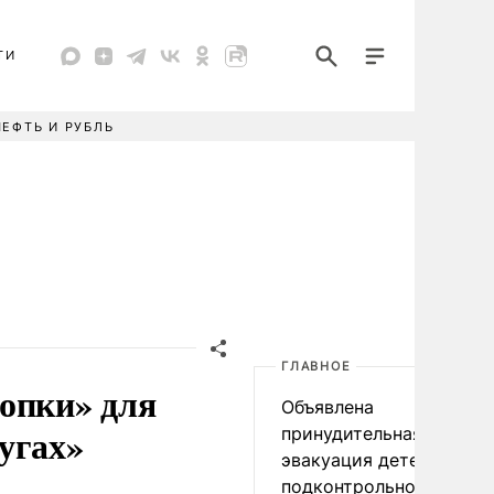
ТИ
НЕФТЬ И РУБЛЬ
ГЛАВНОЕ
опки» для
Объявлена
угах»
принудительная
эвакуация детей в
подконтрольном Киеву