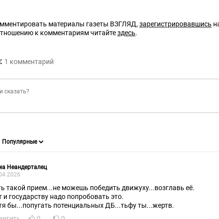
омментировать материалы газеты ВЗГЛЯД,
зарегистрировавшись
на
отношению к комментариям читайте
здесь
.
:
1
комментарий
ма Неандерталец
04.2026
ть такой прием...не можешь победить движуху...возглавь её.
т и государству надо попробовать это.
тя бы...попугать потенциальных ДБ...тьфу ты...жертв.
ветить
0
0