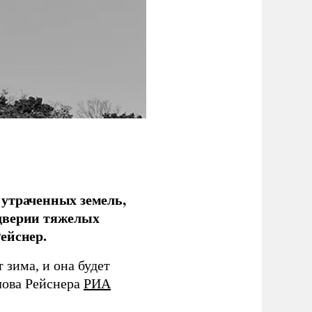
 утраченных земель,
дверии тяжелых
ейснер.
зима, и она будет
лова Рейснера
РИА