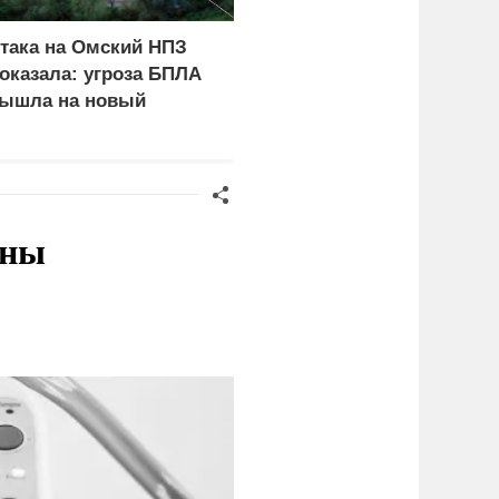
така на Омский НПЗ
Скрытая камера на
оказала: угроза БПЛА
пляже Крыма: Что люд
ышла на новый
вытворяют, когда их не
ровень
видят...
ины