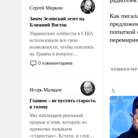
радиоэлек
псевдонаучной фантастики,
Сергей Миркин
стало всерьез обсуждаемой
Как писал
Зачем Зеленский лезет на
идеей.
предложен
Ближний Восток
попыткой 
Украинские лоббисты в США
перемирие
использовали все свои
возможности, чтобы повлиять
на Трампа в вопросе
предоставления вооружений
0 комментариев
своим нанимателям. Вероятно,
КОММЕНТАРИ
кому-то из тех, кто
консультирует Киев, пришла в
голову мысль: хорошо бы
Игорь Мальцев
продемонстрировать, что
Главное – не пустить старость
Украина вступила в
в голову
вооруженное противостояние
с Ираном.
Мы наблюдаем реальный
прорыв в теме, которую по
привычке называем
«старостью». Кстати, и слово-