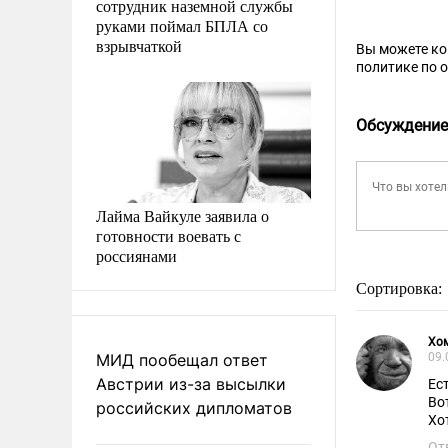
сотрудник наземной службы
руками поймал БПЛА со
взрывчаткой
Вы можете к
политике по 
Обсуждение
Лайма Вайкуле заявила о
готовности воевать с
россиянами
Сортировка:
Хо
МИД пообещал ответ
09.
Австрии из-за высылки
Ес
Во
российских дипломатов
Хо
От