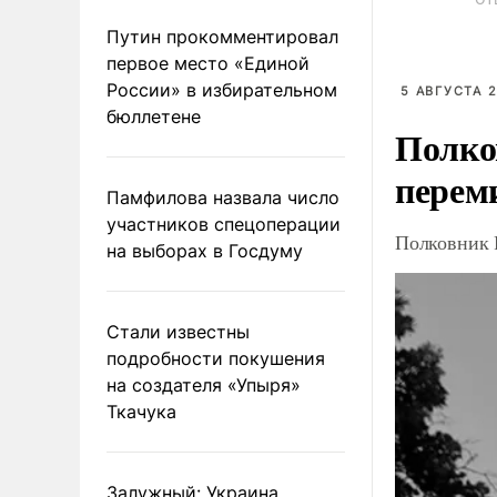
Путин прокомментировал
первое место «Единой
России» в избирательном
5 АВГУСТА 2
бюллетене
Полко
перем
Памфилова назвала число
участников спецоперации
Полковник 
на выборах в Госдуму
Стали известны
подробности покушения
на создателя «Упыря»
Ткачука
Залужный: Украина