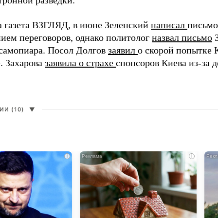
тронной разведки.
а газета ВЗГЛЯД, в июне Зеленский
написал
письмо
ием переговоров, однако политолог
назвал письмо
З
самопиара. Посол Долгов
заявил
о скорой попытке 
. Захарова
заявила о страхе
спонсоров Киева из-за д
И (10)
▼
i
i