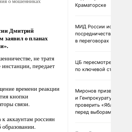
ения о мошенниках
Краматорске
МИД России исключил
ссии Дмитрий
посредничество Герма
м заявил о планах
в переговорах по Украи
и».
енничестве, не тратя
ЦБ пересмотрел прогно
 инстанции, передает
по ключевой ставке
ащение времени реакции
Миронов призвал Миню
атия кнопки
и Генпрокуратуру
торы связи.
проверить «Яблоко»
перед выборами
 к аккаунтам россиян
 образовании.