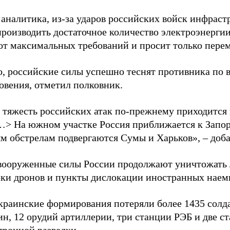
 аналитика, из-за ударов российских войск инфраст
производить достаточное количество электроэнерги
 от максимальных требований и просит только пере
о, российские силы успешно теснят противника по 
овения, отметил полковник.
 тяжесть российских атак по-прежнему приходится
…> На южном участке Россия приближается к Запо
м обстрелам подвергаются Сумы и Харьков», – доба
вооруженные силы России продолжают уничтожать 
рки дронов и пункты дислокации иностранных наем
краинские формирования потеряли более 1435 солдат
н, 12 орудий артиллерии, три станции РЭБ и две с