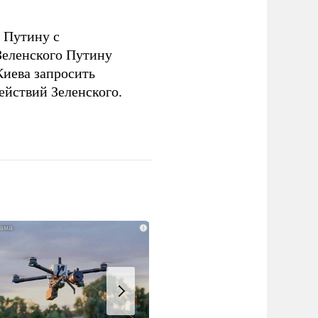
 Путину с
еленского Путину
Киева запросить
ействий Зеленского.
i