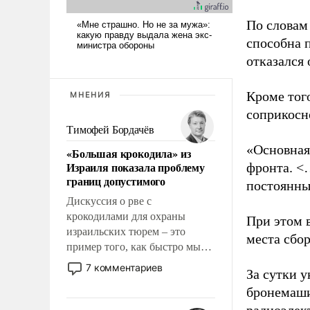
По словам
способна 
отказался
Кроме тог
МНЕНИЯ
соприкосн
Тимофей Бордачёв
«Основная
«Большая крокодила» из
Израиля показала проблему
фронта. <
границ допустимого
постоянны
Дискуссия о рве с
крокодилами для охраны
При этом 
израильских тюрем – это
места сбо
пример того, как быстро мы
двигаемся по пути
7 комментариев
За сутки у
революционных изменений.
бронемаши
То, что несколько лет назад
было образом для