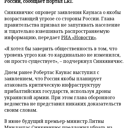
России, сообщает портал LRT.
Синкявичюс опроверг заявления Каунаса о якобы
возрастающей угрозе со стороны России. Глава
правительства призвал не запугивать население
и тщательно взвешивать распространяемую
информацию, передает
РИА «Новости»
.
«Я хотел бы заверить общественность в том, что
уровень угроз как-то кардинально не изменился,
он просто существует», – подчеркнул Синкявичюс.
Днем ранее Робертас Каунас выступил с
заявлением, что Россия якобы планирует
атаковать критическую инфраструктуру
прибалтийских государств, используя дроны
украинской армии. При этом глава оборонного
ведомства не представил никаких доказательств
своим словам.
В июне будущий премьер-министр Литвы
Миндаугас Синкявичюс
предложил
убрать из