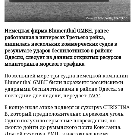
Фото: ERDEM SAHIN/EPA/ТАСС
Немецкая фирма Blumenthal GMBH, ранее
работавшая в интересах Третьего рейха,
лишилась нескольких коммерческих судов в
результате ударов беспилотников в районе
Одессы, следует из данных открытых ресурсов
мониторинга морского трафика.
По меньшей мере три судна немецкой компании
Blumenthal GMBH были поражены российскими
ударными беспилотниками в районе Одессы за
последние две недели, передает
ТАСС
.
В конце июля атаке подвергся сухогруз CHRISTINA
B, который предположительно перевозил уголь.
Судно получило серьезные повреждения, но
смогло дойти до румынского порта Констанца.
Другой сухогруз, EMIL, в настоящее время