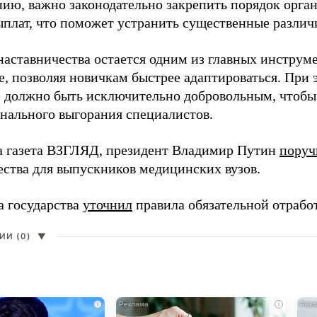
нию, важно законодательно закрепить порядок орга
ыплат, что поможет устранить существенные различ
наставничества остается одним из главных инструм
, позволяя новичкам быстрее адаптироваться. При 
 должно быть исключительно добровольным, чтобы 
нального выгорания специалистов.
а газета ВЗГЛЯД, президент Владимир Путин
поруч
ества для выпускников медицинских вузов.
а государства
уточнил
правила обязательной отрабо
И (0)
▼
i
i