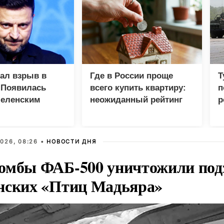
зал взрыв в
Где в России проще
Т
 Появилась
всего купить квартиру:
п
Зеленским
неожиданный рейтинг
р
026, 08:26 •
НОВОСТИ ДНЯ
омбы ФАБ-500 уничтожили под
нских «Птиц Мадьяра»