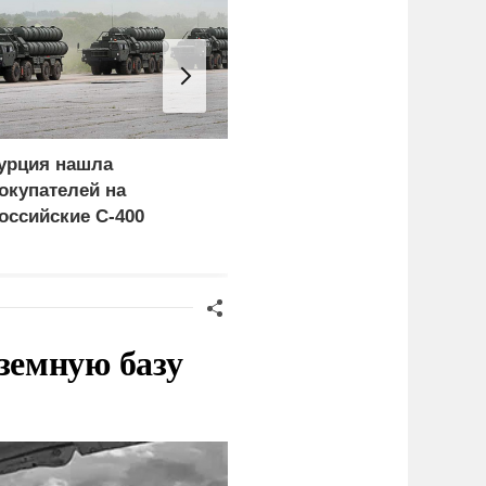
урция нашла
Россия больше не буде
окупателей на
церемониться - теперь
оссийские C-400
это законная цель в
Германии
земную базу