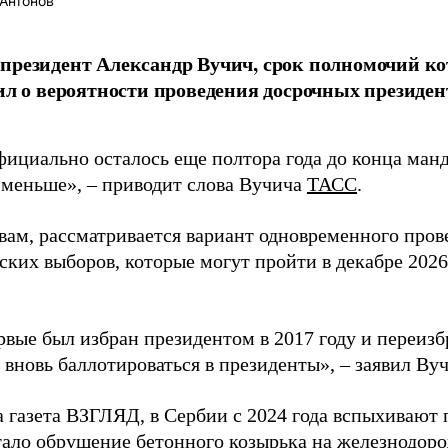
Антонов
президент Александр Вучич, срок полномочий кот
вил о вероятности проведения досрочных президе
ициально осталось еще полтора года до конца манда
 меньше», – приводит слова Вучича
ТАСС
.
овам, рассматривается вариант одновременного пров
ких выборов, которые могут пройти в декабре 2026 
вые был избран президентом в 2017 году и переизбр
вновь баллотироваться в президенты», – заявил Вуч
а газета ВЗГЛЯД, в Сербии с 2024 года вспыхивают 
тало обрушение бетонного козырька на железнодоро