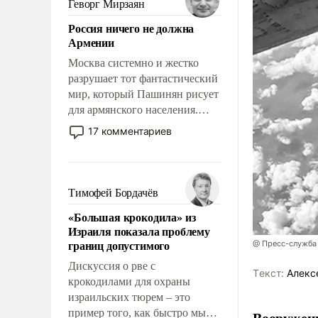
Геворг Мирзаян
означает многолетний период
Россия ничего не должна
уязвимости США, например,
Армении
перед Китаем.
Москва системно и жестко
разрушает тот фантастический
мир, который Пашинян рисует
для армянского населения.
Мир, где политические
17 комментариев
прожекты будут безусловно
оплачиваться за счет
российских
налогоплательщиков и где
Тимофей Бордачёв
Еревану за свои поступки не
«Большая крокодила» из
нужно отвечать.
Израиля показала проблему
границ допустимого
@ Пресс-служба
Дискуссия о рве с
Tекст:
Алекс
крокодилами для охраны
израильских тюрем – это
пример того, как быстро мы
Вооружен