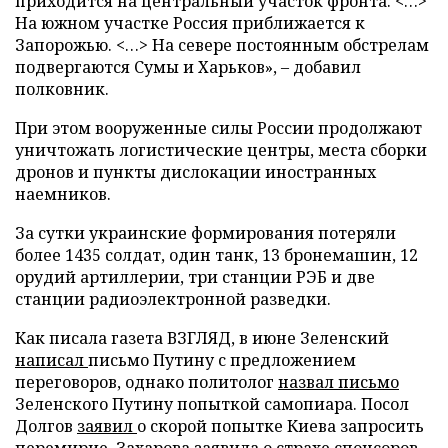
приходится на центральный участок фронта. <…>
На южном участке Россия приближается к
Запорожью. <…> На севере постоянным обстрелам
подвергаются Сумы и Харьков», – добавил
полковник.
При этом вооруженные силы России продолжают
уничтожать логистические центры, места сборки
дронов и пункты дислокации иностранных
наемников.
За сутки украинские формирования потеряли
более 1435 солдат, один танк, 13 бронемашин, 12
орудий артиллерии, три станции РЭБ и две
станции радиоэлектронной разведки.
Как писала газета ВЗГЛЯД, в июне Зеленский
написал
письмо Путину с предложением
переговоров, однако политолог
назвал письмо
Зеленского Путину попыткой самопиара. Посол
Долгов
заявил
о скорой попытке Киева запросить
перемирие. Захарова
заявила о страхе
спонсоров