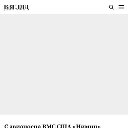
С авианосца ВМС США «Нимиц»